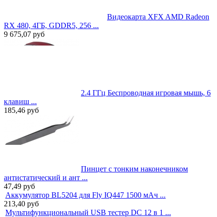
Видеокарта XFX AMD Radeon
RX 480, 4ГБ, GDDR5, 256 ...
9 675,07
руб
2.4 ГГц Беспроводная игровая мышь, 6
клавиш ...
185,46
руб
Пинцет с тонким наконечником
антистатический и ант ...
47,49
руб
Аккумулятор BL5204 для Fly IQ447 1500 мАч ...
213,40
руб
Мультифункциональный USB тестер DC 12 в 1 ...