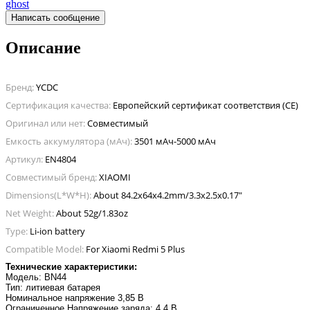
ghost
Написать сообщение
Описание
Бренд:
YCDC
Сертификация качества:
Европейский сертификат соответствия (CE)
Оригинал или нет:
Совместимый
Емкость аккумулятора (мАч):
3501 мАч-5000 мАч
Артикул:
EN4804
Совместимый бренд:
XIAOMI
Dimensions(L*W*H):
About 84.2x64x4.2mm/3.3x2.5x0.17"
Net Weight:
About 52g/1.83oz
Type:
Li-ion battery
Compatible Model:
For Xiaomi Redmi 5 Plus
Технические характеристики
:
Модель: BN44
Тип: литиевая батарея
Номинальное напряжение 3,85 В
Ограниченное Напряжение заряда: 4,4 В