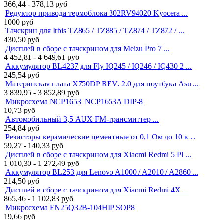
366,44 - 378,13
руб
Редуктор привода термоблока 302RV94020 Kyocera ...
1000
руб
Тачскрин для Irbis TZ865 / TZ885 / TZ874 / TZ872 / ...
430,50
руб
Дисплей в сборе с тачскрином для Meizu Pro 7 ...
4 452,81 - 4 649,61
руб
Аккумулятор BL4237 для Fly IQ245 / IQ246 / IQ430 2 ...
245,54
руб
Материнская плата X750DP REV: 2.0 для ноутбука Asu ...
3 839,95 - 3 852,89
руб
Микросхема NCP1653, NCP1653A DIP-8
10,73
руб
Автомобильный 3,5 AUX FM-трансмиттер ...
254,84
руб
Резисторы керамические цементные от 0,1 Ом до 10 к ...
59,27 - 140,33
руб
Дисплей в сборе с тачскрином для Xiaomi Redmi 5 Pl ...
1 010,30 - 1 272,49
руб
Аккумулятор BL253 для Lenovo A1000 / A2010 / A2860 ...
214,50
руб
Дисплей в сборе с тачскрином для Xiaomi Redmi 4X ...
865,46 - 1 102,83
руб
Микросхема EN25Q32B-104HIP SOP8
19,66
руб