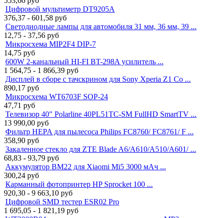
553,66
руб
Цифровой мультиметр DT9205A
376,37 - 601,58
руб
Светодиодные лампы для автомобиля 31 мм, 36 мм, 39 ...
12,75 - 37,56
руб
Микросхема MIP2F4 DIP-7
14,75
руб
600W 2-канальный HI-FI BT-298A усилитель ...
1 564,75 - 1 866,39
руб
Дисплей в сборе с тачскрином для Sony Xperia Z1 Co ...
890,17
руб
Микросхема WT6703F SOP-24
47,71
руб
Телевизор 40" Polarline 40PL51TC-SM FullHD SmartTV ...
13 990,00
руб
Фильтр HEPA для пылесоса Philips FC8760/ FC8761/ F ...
358,90
руб
Закаленное стекло для ZTE Blade A6/A610/A510/A601/ ...
68,83 - 93,79
руб
Аккумулятор BM22 для Xiaomi Mi5 3000 мАч ...
300,24
руб
Карманный фотопринтер HP Sprocket 100 ...
920,30 - 9 663,10
руб
Цифровой SMD тестер ESR02 Pro
1 695,05 - 1 821,19
руб