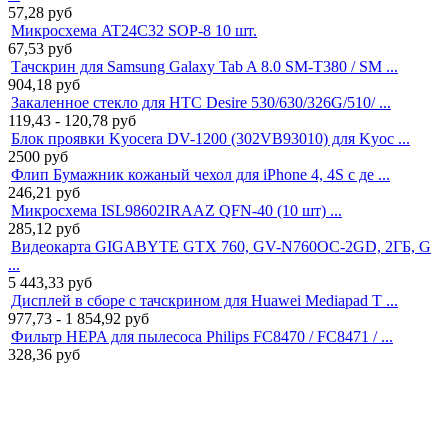
57,28
руб
Микросхема AT24C32 SOP-8 10 шт.
67,53
руб
Тачскрин для Samsung Galaxy Tab A 8.0 SM-T380 / SM ...
904,18
руб
Закаленное стекло для HTC Desire 530/630/326G/510/ ...
119,43 - 120,78
руб
Блок проявки Kyocera DV-1200 (302VB93010) для Kyoc ...
2500
руб
Флип Бумажник кожаный чехол для iPhone 4, 4S с де ...
246,21
руб
Микросхема ISL98602IRAAZ QFN-40 (10 шт) ...
285,12
руб
Видеокарта GIGABYTE GTX 760, GV-N760OC-2GD, 2ГБ, G
...
5 443,33
руб
Дисплей в сборе с тачскрином для Huawei Mediapad T ...
977,73 - 1 854,92
руб
Фильтр HEPA для пылесоса Philips FC8470 / FC8471 / ...
328,36
руб