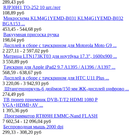
289,43
руб
RJP30H1 TO-252 10 шт./лот
108,89
руб
Микросхема KLM4G1YEMD-B031 KLM4G1YEMD-B032
BGA153 ...
453,45 - 544,68
руб
Вакуумная присоска ручка
198,04
руб
Дисплей в сборе с тачскрином для Motorola Moto G9 ...
2 227,11 - 2 597,02
руб
Матрица LTN173KT03 для ноутбука 17.3", 1600x900 ...
3 550,89
руб
Тачскрин для Apple iPad2 9.7 A1395 / A1396 / A1397 ...
568,59 - 638,67
руб
Дисплей в сборе с тачскрином для HTC U11 Plus ...
3 220,06 - 3 942,93
руб
Штангенциркуль-6 дюймов/150 мм ЖК-дисплей цифрово ...
274,49
руб
ТВ тюнер приемник DVB-T/T2 HDMI 1080 P
VGA+HDMI+AV ...
1 395,36
руб
Программатор RT809H EMMC-Nand FLASH
7 602,54 - 12 096,04
руб
Беспроводная мышь 2000 dpi
299,33 - 308,20
руб