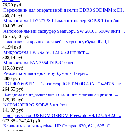
76,20
руб
Переходник для оперативной памяти DDR3 SODIMM к DI ...
269,74
руб
Микросхема LD7575PS Шим-контроллер SOP-8 10 шт./ло ...
104,95
руб
Автомобильный сабвуфер Sennuopu SW-2010T 500W акти ...
16 767,50
руб
Пластиковая крышка для вебкамеры ноутбука, iPad, П ...
41,94
руб
Микросхема LP3792 SOT23-6 20 шт./лот ...
308,14
руб
Микросхема FAN7554 DIP-8 10 шт.
115,88
руб
Ремонт компьютеров, ноутбуков в Твери ...
5000
руб
FGH40N60SFDT Транзистор IGBT 600В 40А TO-247 5 шт. ...
264,55
руб
Бокорезы из нержавеющей стали, нескользящая резино ...
129,69
руб
NCP3420DR2G SOP-8 5 шт./лот
141,37
руб
Программатор USBDM OSBDM Freescale V4.12 USB2.0 ...
672,38 - 747,46
руб
Клавиатура для ноутбука HP Compaq 620, 621, 625, C ...