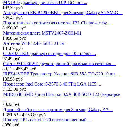
MX1919 Драйвер двигателя DIP-16 5 шт. ...
193,39
руб
Аккумулятор EB-BG900BBU для Samsung Galaxy S5 SM-G ...
535,42
руб
Портативная акустическая система JBL Charge 4 с фу ...
8 490,00
руб
Материнская плата MSTV2407-ZC01-01
1 850,69
руб
Антенна Wi-Fi 2,4G 5dBi, 21 см
181,89
руб
CL6807 LED драйвер светодиодов 10 шт./лот ...
97,49
руб
Скотч 3M 300LSE двухсторонний для ремонта сотовых ...
89,11 - 456,47
руб
IRFZ44VPBF Транзистор N-канал 60В 55А TO-220 10 шт ...
136,98
руб
Процессор Intel Core i5-3570 3,40 ГГц LGA 1155 ...
3 123,08
руб
MBR0540 SMD Диод Шоттки 0.5А 40В SOD-123 (маркиров
...
70,32
руб
Дисплей в сборе с тачскрином для Samsung Galaxy A3 ...
1 351,53 - 4 263,89
руб
Принер HP LaserJet 1320 восстановленный ...
4950
руб