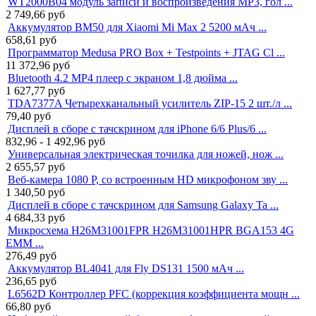
WT2000B04 модуль записи и воспроизведения MP3, гол ...
2 749,66
руб
Аккумулятор BM50 для Xiaomi Mi Max 2 5200 мАч ...
658,61
руб
Программатор Medusa PRO Box + Testpoints + JTAG Cl ...
11 372,96
руб
Bluetooth 4.2 MP4 плеер с экраном 1,8 дюйма ...
1 627,77
руб
TDA7377A Четырехканальный усилитель ZIP-15 2 шт./л ...
79,40
руб
Дисплей в сборе с тачскрином для iPhone 6/6 Plus/6 ...
832,96 - 1 492,96
руб
Универсальная электрическая точилка для ножей, нож ...
2 655,57
руб
Веб-камера 1080 P, со встроенным HD микрофоном зву ...
1 340,50
руб
Дисплей в сборе с тачскрином для Samsung Galaxy Ta ...
4 684,33
руб
Микросхема H26M31001FPR H26M31001HPR BGA153 4G
EMM ...
276,49
руб
Аккумулятор BL4041 для Fly DS131 1500 мАч ...
236,65
руб
L6562D Контроллер PFC (коррекция коэффициента мощн ...
66,80
руб