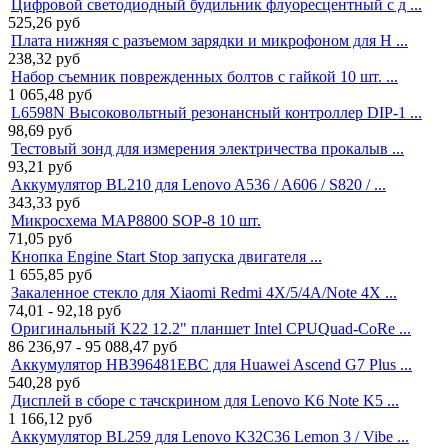
Цифровой светодиодный будильник флуоресцентный с д ...
525,26
руб
Плата нижняя с разъемом зарядки и микрофоном для H ...
238,32
руб
Набор съемник поврежденных болтов с гайкой 10 шт. ...
1 065,48
руб
L6598N Высоковольтный резонансный контроллер DIP-1 ...
98,69
руб
Тестовый зонд для измерения электричества прокалыв ...
93,21
руб
Аккумулятор BL210 для Lenovo A536 / A606 / S820 / ...
343,33
руб
Микросхема MAP8800 SOP-8 10 шт.
71,05
руб
Кнопка Engine Start Stop запуска двигателя ...
1 655,85
руб
Закаленное стекло для Xiaomi Redmi 4X/5/4A/Note 4X ...
74,01 - 92,18
руб
Оригинальный K22 12.2" планшет Intel CPUQuad-CoRe ...
86 236,97 - 95 088,47
руб
Аккумулятор HB396481EBC для Huawei Ascend G7 Plus ...
540,28
руб
Дисплей в сборе с тачскрином для Lenovo K6 Note K5 ...
1 166,12
руб
Аккумулятор BL259 для Lenovo K32C36 Lemon 3 / Vibe ...