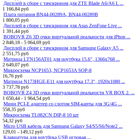
Дисплей в сборе с тачскрином для ZTE Blade A6/A6 L ...
1 166,84
руб
Плата питания BN44-00289A, BN44-00289B
1 800,05
руб
Дисплей в сборе с тачскрином для Asus ZenFone Live ...
1 391,44
руб
BOBOVR Z6 3D очки виртуальной реальности для iPhon ...
2 848,18 - 5 064,69
руб
Дисплей в сборе с тачскрином для Samsung Galaxy A5 ...
2 551,75
руб
Матрица LTN156AT01 для ноутбука 15.6", 1366x768 ...
2 649,07
руб
Микросхема NCP1653, NCP1653A SOP-8
16,76
руб
Матрица N173HGE-E11 для ноутбука 17.3", 1920x1080 ...
3 737,78
руб
BOBOVR Z4 3D очки виртуальной реальности VR BOX 2. ...
1 650,44 - 1 964,54
руб
Мини PCI-E адаптер со слотом SIM-карты для 3G/4G ...
558,35
руб
Микросхема TL082CN DIP-8 10 шт
54,32
руб
Micro USB кабель для Samsung Galaxy S4/S5/S6/Note2 ...
129,01 - 149,12
руб
Клавиатура для ноутбука USB игровая ...