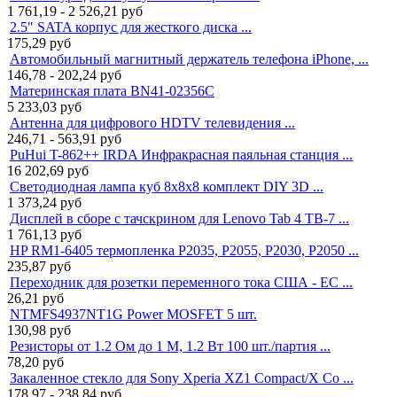
1 761,19 - 2 526,21
руб
2.5" SATA корпус для жесткого диска ...
175,29
руб
Автомобильный магнитный держатель телефона iPhone, ...
146,78 - 202,24
руб
Материнская плата BN41-02356C
5 233,03
руб
Антенна для цифрового HDTV телевидения ...
246,71 - 563,91
руб
PuHui T-862++ IRDA Инфракрасная паяльная станция ...
16 202,69
руб
Светодиодная лампа куб 8x8x8 комплект DIY 3D ...
1 373,24
руб
Дисплей в сборе с тачскрином для Lenovo Tab 4 TB-7 ...
1 761,13
руб
HP RM1-6405 термопленка P2035, P2055, P2030, P2050 ...
235,87
руб
Переходник для розетки переменного тока США - ЕС ...
26,21
руб
NTMFS4937NT1G Power MOSFET 5 шт.
130,98
руб
Резисторы от 1.2 Ом до 1 М, 1.2 Вт 100 шт./партия ...
78,20
руб
Закаленное стекло для Sony Xperia XZ1 Compact/X Co ...
178,97 - 238,84
руб