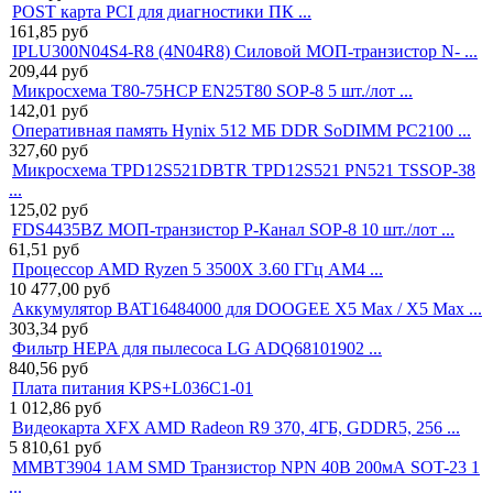
POST карта PCI для диагностики ПК ...
161,85
руб
IPLU300N04S4-R8 (4N04R8) Силовой МОП-транзистор N- ...
209,44
руб
Микросхема T80-75HCP EN25T80 SOP-8 5 шт./лот ...
142,01
руб
Оперативная память Hynix 512 МБ DDR SoDIMM PC2100 ...
327,60
руб
Микросхема TPD12S521DBTR TPD12S521 PN521 TSSOP-38
...
125,02
руб
FDS4435BZ МОП-транзистор P-Канал SOP-8 10 шт./лот ...
61,51
руб
Процессор AMD Ryzen 5 3500X 3.60 ГГц AM4 ...
10 477,00
руб
Аккумулятор BAT16484000 для DOOGEE X5 Max / X5 Max ...
303,34
руб
Фильтр HEPA для пылесоса LG ADQ68101902 ...
840,56
руб
Плата питания KPS+L036C1-01
1 012,86
руб
Видеокарта XFX AMD Radeon R9 370, 4ГБ, GDDR5, 256 ...
5 810,61
руб
MMBT3904 1AM SMD Транзистор NPN 40В 200мА SOT-23 1
...