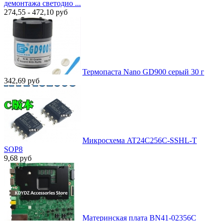
демонтажа светодио ...
274,55 - 472,10
руб
Термопаста Nano GD900 серый 30 г
342,69
руб
Микросхема AT24C256C-SSHL-T
SOP8
9,68
руб
Материнская плата BN41-02356C