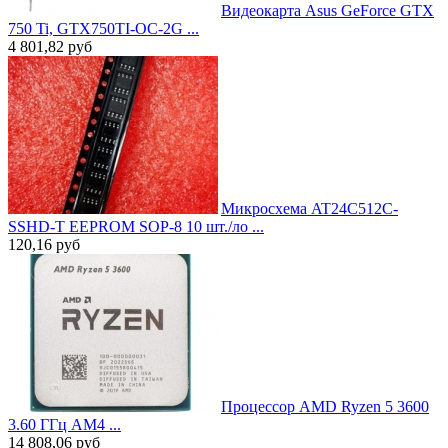
Видеокарта Asus GeForce GTX
750 Ti, GTX750TI-OC-2G ...
4 801,82
руб
Микросхема AT24C512C-
SSHD-T EEPROM SOP-8 10 шт./ло ...
120,16
руб
Процессор AMD Ryzen 5 3600
3.60 ГГц AM4 ...
14 808,06
руб