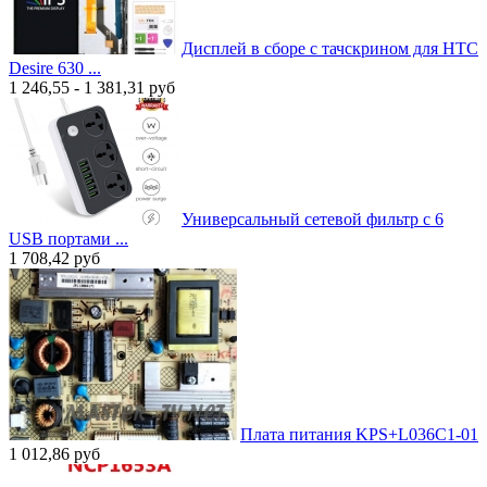
Дисплей в сборе с тачскрином для HTC
Desire 630 ...
1 246,55 - 1 381,31
руб
Универсальный сетевой фильтр с 6
USB портами ...
1 708,42
руб
Плата питания KPS+L036C1-01
1 012,86
руб