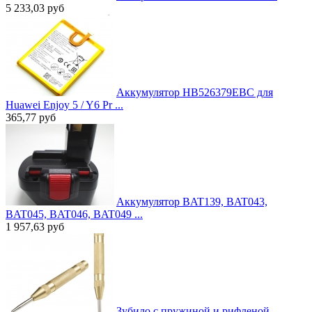
5 233,03
руб
Аккумулятор HB526379EBC для
Huawei Enjoy 5 / Y6 Pr ...
365,77
руб
Аккумулятор BAT139, BAT043,
BAT045, BAT046, BAT049 ...
1 957,63
руб
Зубило с пружиной и рифленой