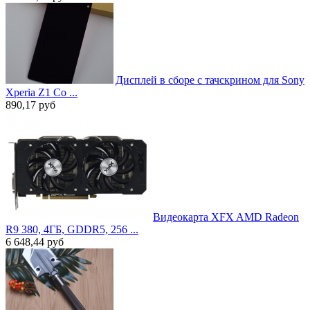
Дисплей в сборе с тачскрином для Sony
Xperia Z1 Co ...
890,17
руб
Видеокарта XFX AMD Radeon
R9 380, 4ГБ, GDDR5, 256 ...
6 648,44
руб