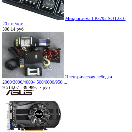
Микросхема LP3792 SOT23-6
20 шт./лот ...
308,14
руб
Электрическая лебедка
2000/3000/4000/4500/6000/950 ...
9 514,67 - 39 989,17
руб