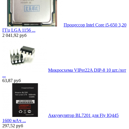
Процессор Intel Core i5-650 3,20
ГГц LGA 1156 ...
2 041,92
руб
Микросхема VIPer22A DIP-8 10 шт./лот
...
63,87
руб
Аккумулятор BL7201 для Fly IQ445
1600 мАч ...
297,52
руб