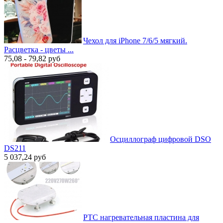
Чехол для iPhone 7/6/5 мягкий.
Расцветка - цветы ...
75,08 - 79,82
руб
Осциллограф цифровой DSO
DS211
5 037,24
руб
PTC нагревательная пластина для