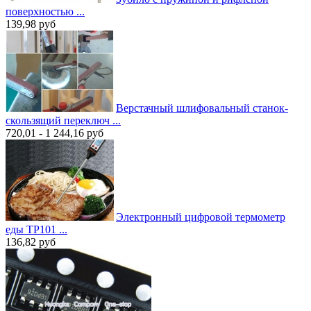
поверхностью ...
139,98
руб
Верстачный шлифовальный станок-
cкользящий переключ ...
720,01 - 1 244,16
руб
Электронный цифровой термометр
еды TP101 ...
136,82
руб