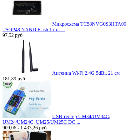
Микросхема TC58NVG0S3HTA00
TSOP48 NAND Flash 1 шт. ...
97,52
руб
Антенна Wi-Fi 2,4G 5dBi, 21 см
181,89
руб
USB тестер UM34/UM34C,
UM24/UM24C, UM25/UM25C DC ...
909,06 - 1 433,26
руб