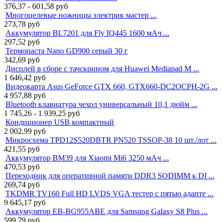
376,37 - 601,58
руб
Многоцелевые ножницы электрик мастер ...
273,78
руб
Аккумулятор BL7201 для Fly IQ445 1600 мАч ...
297,52
руб
Термопаста Nano GD900 серый 30 г
342,69
руб
Дисплей в сборе с тачскрином для Huawei Mediapad M ...
1 646,42
руб
Видеокарта Asus GeForce GTX 660, GTX660-DC2OCPH-2G ...
4 957,88
руб
Bluetooth клавиатура чехол универсальный 10,1 дюйм ...
1 745,26 - 1 939,25
руб
Кондиционер USB компактный
2 002,99
руб
Микросхема TPD12S520DBTR PN520 TSSOP-38 10 шт./лот ...
421,55
руб
Аккумулятор BM39 для Xiaomi Mi6 3250 мАч ...
470,53
руб
Переходник для оперативной памяти DDR3 SODIMM к DI ...
269,74
руб
TKDMR TV160 Full HD LVDS VGA тестер с пятью адапте ...
9 645,17
руб
Аккумулятор EB-BG955ABE для Samsung Galaxy S8 Plus ...
599,79
руб