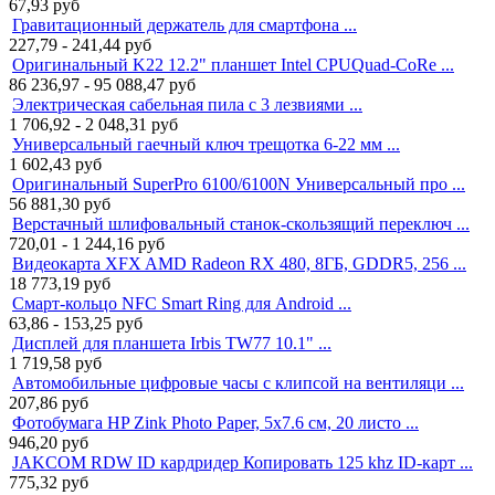
67,93
руб
Гравитационный держатель для смартфона ...
227,79 - 241,44
руб
Оригинальный K22 12.2" планшет Intel CPUQuad-CoRe ...
86 236,97 - 95 088,47
руб
Электрическая сабельная пила с 3 лезвиями ...
1 706,92 - 2 048,31
руб
Универсальный гаечный ключ трещотка 6-22 мм ...
1 602,43
руб
Оригинальный SuperPro 6100/6100N Универсальный про ...
56 881,30
руб
Верстачный шлифовальный станок-cкользящий переключ ...
720,01 - 1 244,16
руб
Видеокарта XFX AMD Radeon RX 480, 8ГБ, GDDR5, 256 ...
18 773,19
руб
Смарт-кольцо NFC Smart Ring для Android ...
63,86 - 153,25
руб
Дисплей для планшета Irbis TW77 10.1" ...
1 719,58
руб
Автомобильные цифровые часы с клипсой на вентиляци ...
207,86
руб
Фотобумага HP Zink Photo Paper, 5x7.6 см, 20 листо ...
946,20
руб
JAKCOM RDW ID кардридер Копировать 125 khz ID-карт ...
775,32
руб