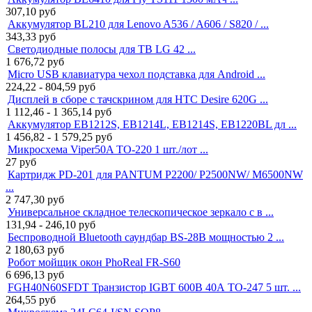
307,10
руб
Аккумулятор BL210 для Lenovo A536 / A606 / S820 / ...
343,33
руб
Светодиодные полосы для ТВ LG 42 ...
1 676,72
руб
Micro USB клавиатура чехол подставка для Android ...
224,22 - 804,59
руб
Дисплей в сборе с тачскрином для HTC Desire 620G ...
1 112,46 - 1 365,14
руб
Аккумулятор EB1212S, EB1214L, EB1214S, EB1220BL дл ...
1 456,82 - 1 579,25
руб
Микросхема Viper50A TO-220 1 шт./лот ...
27
руб
Картридж PD-201 для PANTUM P2200/ P2500NW/ M6500NW
...
2 747,30
руб
Универсальное складное телескопическое зеркало с в ...
131,94 - 246,10
руб
Беспроводной Bluetooth саундбар BS-28B мощностью 2 ...
2 180,63
руб
Робот мойщик окон PhoReal FR-S60
6 696,13
руб
FGH40N60SFDT Транзистор IGBT 600В 40А TO-247 5 шт. ...
264,55
руб