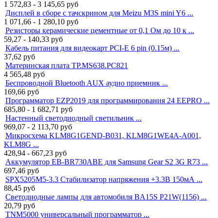
1 572,83 - 3 145,65
руб
Дисплей в сборе с тачскрином для Meizu M3S mini Y6 ...
1 071,66 - 1 280,10
руб
Резисторы керамические цементные от 0,1 Ом до 10 к ...
59,27 - 140,33
руб
Кабель питания для видеокарт PCI-E 6 pin (0.15м) ...
37,62
руб
Материнская плата TP.MS638.PC821
4 565,48
руб
Беспроводной Bluetooth AUX аудио приемник ...
169,66
руб
Программатор EZP2019 для программирования 24 EEPRO ...
685,80 - 1 682,71
руб
Настенный светодиодный светильник ...
969,07 - 2 113,70
руб
Микросхема KLM8G1GEND-B031, KLM8G1WE4A-A001,
KLM8G ...
428,94 - 667,23
руб
Аккумулятор EB-BR730ABE для Samsung Gear S2 3G R73 ...
697,46
руб
SPX5205M5-3.3 Стабилизатор напряжения +3.3В 150мА ...
88,45
руб
Светодиодные лампы для автомобиля BA15S P21W(1156) ...
20,79
руб
TNM5000 универсальный программатор ...