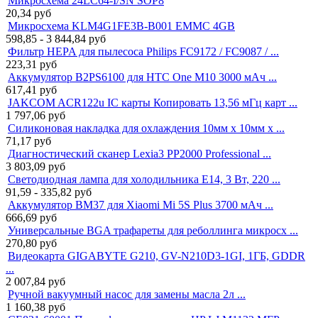
Микросхема 24LC64-I/SN SOP8
20,34
руб
Микросхема KLM4G1FE3B-B001 EMMC 4GB
598,85 - 3 844,84
руб
Фильтр HEPA для пылесоса Philips FC9172 / FC9087 / ...
223,31
руб
Аккумулятор B2PS6100 для HTC One M10 3000 мАч ...
617,41
руб
JAKCOM ACR122u IC карты Копировать 13,56 мГц карт ...
1 797,06
руб
Силиконовая накладка для охлаждения 10мм x 10мм x ...
71,17
руб
Диагностический сканер Lexia3 PP2000 Professional ...
3 803,09
руб
Светодиодная лампа для холодильника E14, 3 Вт, 220 ...
91,59 - 335,82
руб
Аккумулятор BM37 для Xiaomi Mi 5S Plus 3700 мАч ...
666,69
руб
Универсальные BGA трафареты для реболлинга микросх ...
270,80
руб
Видеокарта GIGABYTE G210, GV-N210D3-1GI, 1ГБ, GDDR
...
2 007,84
руб
Ручной вакуумный насос для замены масла 2л ...
1 160,38
руб