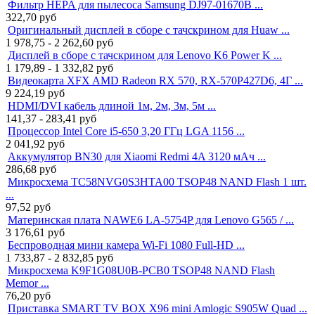
Фильтр HEPA для пылесоса Samsung DJ97-01670B ...
322,70
руб
Оригинальный дисплей в сборе с тачскрином для Huaw ...
1 978,75 - 2 262,60
руб
Дисплей в сборе с тачскрином для Lenovo K6 Power K ...
1 179,89 - 1 332,82
руб
Видеокарта XFX AMD Radeon RX 570, RX-570P427D6, 4Г ...
9 224,19
руб
HDMI/DVI кабель длиной 1м, 2м, 3м, 5м ...
141,37 - 283,41
руб
Процессор Intel Core i5-650 3,20 ГГц LGA 1156 ...
2 041,92
руб
Аккумулятор BN30 для Xiaomi Redmi 4A 3120 мАч ...
286,68
руб
Микросхема TC58NVG0S3HTA00 TSOP48 NAND Flash 1 шт.
...
97,52
руб
Материнская плата NAWE6 LA-5754P для Lenovo G565 / ...
3 176,61
руб
Беспроводная мини камера Wi-Fi 1080 Full-HD ...
1 733,87 - 2 832,85
руб
Микросхема K9F1G08U0B-PCB0 TSOP48 NAND Flash
Memor ...
76,20
руб
Приставка SMART TV BOX X96 mini Amlogic S905W Quad ...