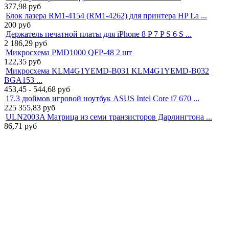
377,98
руб
Блок лазера RM1-4154 (RM1-4262) для принтера HP La ...
200
руб
Держатель печатной платы для iPhone 8 P 7 P S 6 S ...
2 186,29
руб
Микросхема PMD1000 QFP-48 2 шт
122,35
руб
Микросхема KLM4G1YEMD-B031 KLM4G1YEMD-B032
BGA153 ...
453,45 - 544,68
руб
17.3 дюймов игровой ноутбук ASUS Intel Core i7 670 ...
225 355,83
руб
ULN2003A Матрица из семи транзисторов Дарлингтона ...
86,71
руб