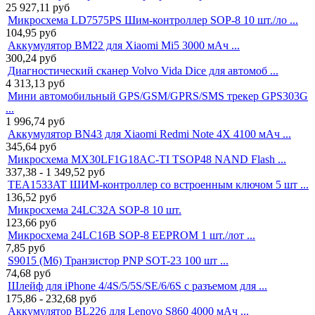
25 927,11
руб
Микросхема LD7575PS Шим-контроллер SOP-8 10 шт./ло ...
104,95
руб
Аккумулятор BM22 для Xiaomi Mi5 3000 мАч ...
300,24
руб
Диагностический сканер Volvo Vida Dice для автомоб ...
4 313,13
руб
Мини автомобильный GPS/GSM/GPRS/SMS трекер GPS303G
...
1 996,74
руб
Аккумулятор BN43 для Xiaomi Redmi Note 4X 4100 мАч ...
345,64
руб
Микросхема MX30LF1G18AC-TI TSOP48 NAND Flash ...
337,38 - 1 349,52
руб
TEA1533AT ШИМ-контроллер со встроенным ключом 5 шт ...
136,52
руб
Микросхема 24LC32A SOP-8 10 шт.
123,66
руб
Микросхема 24LC16B SOP-8 EEPROM 1 шт./лот ...
7,85
руб
S9015 (M6) Транзистор PNP SOT-23 100 шт ...
74,68
руб
Шлейф для iPhone 4/4S/5/5S/SE/6/6S с разъемом для ...
175,86 - 232,68
руб
Аккумулятор BL226 для Lenovo S860 4000 мАч ...