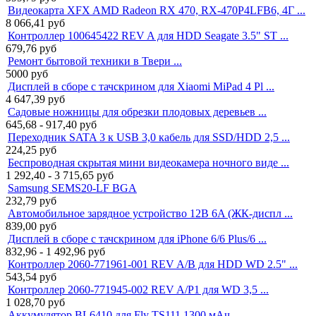
Видеокарта XFX AMD Radeon RX 470, RX-470P4LFB6, 4Г ...
8 066,41
руб
Контроллер 100645422 REV A для HDD Seagate 3.5" ST ...
679,76
руб
Ремонт бытовой техники в Твери ...
5000
руб
Дисплей в сборе с тачскрином для Xiaomi MiPad 4 Pl ...
4 647,39
руб
Садовые ножницы для обрезки плодовых деревьев ...
645,68 - 917,40
руб
Переходник SATA 3 к USB 3,0 кабель для SSD/HDD 2,5 ...
224,25
руб
Беспроводная скрытая мини видеокамера ночного виде ...
1 292,40 - 3 715,65
руб
Samsung SEMS20-LF BGA
232,79
руб
Автомобильное зарядное устройство 12В 6A (ЖК-диспл ...
839,00
руб
Дисплей в сборе с тачскрином для iPhone 6/6 Plus/6 ...
832,96 - 1 492,96
руб
Контроллер 2060-771961-001 REV A/B для HDD WD 2.5" ...
543,54
руб
Контроллер 2060-771945-002 REV A/P1 для WD 3,5 ...
1 028,70
руб
Аккумулятор BL6410 для Fly TS111 1300 мАч ...