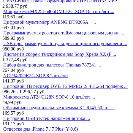
CE831-60001 Плата форматирования HP LJ M1132 MFP ...
2 938,77
руб
Микросхема MX25L6405DMI-12G SOP-16 5 шт./лот ...
119,69
руб
Цифровой мультиметр ANENG DT9205A+ ...
697,01
руб
Программируемая розетка с таймером цифровым диспле ...
589,93
руб
USB программируемый пульт дистанционного управлени ...
950,00
руб
Дисплей в сборе с тачскрином для Sony Xperia XZ (F ...
1 377,48
руб
Набор фильтров для пылесоса Thomas 787241 ...
267,04
руб
NCP3420DR2G SOP-8 5 шт./лот
141,37
руб
Цифровой ТВ ресивер DVB-T2 MPEG-2/-4 H.264 поддерж ...
986,26 - 1 296,27
руб
Микросхема AT24C128N SOP-8 10 шт./лот ...
49,99
руб
Обжимные соединительные клеммы K1 RJ45 50 шт. ...
169,57
руб
Цифровой USB тестер напряжения тока ...
191,13
руб
Отвертка для iPhone 7 / 7 Plus (Y 0.6)