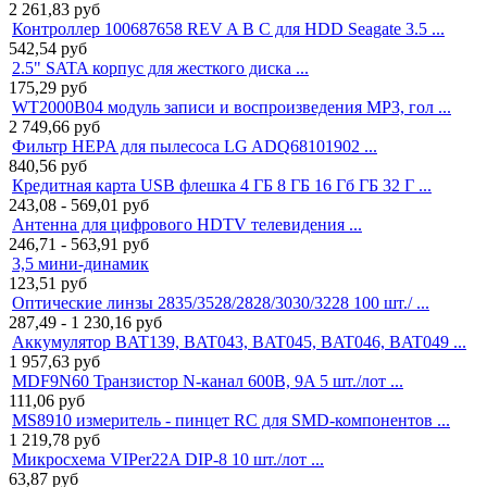
2 261,83
руб
Контроллер 100687658 REV A B C для HDD Seagate 3.5 ...
542,54
руб
2.5" SATA корпус для жесткого диска ...
175,29
руб
WT2000B04 модуль записи и воспроизведения MP3, гол ...
2 749,66
руб
Фильтр HEPA для пылесоса LG ADQ68101902 ...
840,56
руб
Кредитная карта USB флешка 4 ГБ 8 ГБ 16 Гб ГБ 32 Г ...
243,08 - 569,01
руб
Антенна для цифрового HDTV телевидения ...
246,71 - 563,91
руб
3,5 мини-динамик
123,51
руб
Оптические линзы 2835/3528/2828/3030/3228 100 шт./ ...
287,49 - 1 230,16
руб
Аккумулятор BAT139, BAT043, BAT045, BAT046, BAT049 ...
1 957,63
руб
MDF9N60 Транзистор N-канал 600В, 9A 5 шт./лот ...
111,06
руб
MS8910 измеритель - пинцет RC для SMD-компонентов ...
1 219,78
руб
Микросхема VIPer22A DIP-8 10 шт./лот ...
63,87
руб