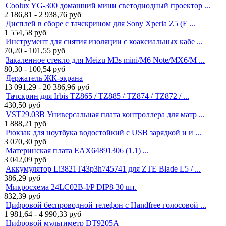
Coolux YG-300 домашний мини светодиодный проектор ...
2 186,81 - 2 938,76
руб
Дисплей в сборе с тачскрином для Sony Xperia Z5 (E ...
1 554,58
руб
Инструмент для снятия изоляции с коаксиальных кабе ...
70,20 - 101,55
руб
Закаленное стекло для Meizu M3s mini/M6 Note/MX6/M ...
80,30 - 100,54
руб
Держатель ЖК-экрана
13 091,29 - 20 386,96
руб
Тачскрин для Irbis TZ865 / TZ885 / TZ874 / TZ872 / ...
430,50
руб
VST29.03B Универсальная плата контроллера для матр ...
1 888,21
руб
Рюкзак для ноутбука водостойкий с USB зарядкой и и ...
3 070,30
руб
Материнская плата EAX64891306 (1.1) ...
3 042,09
руб
Аккумулятор Li3821T43p3h745741 для ZTE Blade L5 / ...
386,29
руб
Микросхема 24LC02B-I/P DIP8 30 шт.
832,39
руб
Цифровой беспроводной телефон с Handfree голосовой ...
1 981,64 - 4 990,33
руб
Цифровой мультиметр DT9205A