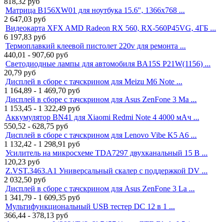
818,32
руб
Матрица B156XW01 для ноутбука 15.6", 1366x768 ...
2 647,03
руб
Видеокарта XFX AMD Radeon RX 560, RX-560P45VG, 4ГБ ...
6 197,83
руб
Термоплавкий клеевой пистолет 220v для ремонта ...
440,01 - 907,60
руб
Светодиодные лампы для автомобиля BA15S P21W(1156) ...
20,79
руб
Дисплей в сборе с тачскрином для Meizu M6 Note ...
1 164,89 - 1 469,70
руб
Дисплей в сборе с тачскрином для Asus ZenFone 3 Ma ...
1 153,45 - 1 322,49
руб
Аккумулятор BN41 для Xiaomi Redmi Note 4 4000 мАч ...
550,52 - 628,75
руб
Дисплей в сборе с тачскрином для Lenovo Vibe K5 A6 ...
1 132,42 - 1 298,91
руб
Усилитель на микросхеме TDA7297 двухканальный 15 В ...
120,23
руб
Z.VST.3463.A1 Универсальный скалер с поддержкой DV ...
2 032,50
руб
Дисплей в сборе с тачскрином для Asus ZenFone 3 La ...
1 341,79 - 1 609,35
руб
Мультифункциональный USB тестер DC 12 в 1 ...
366,44 - 378,13
руб