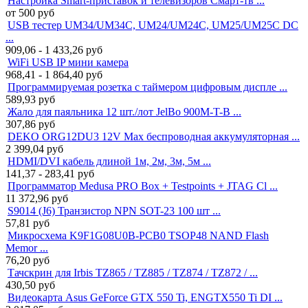
Настройка Smart-приставок и телевизоров Смарт-тв ...
от 500
руб
USB тестер UM34/UM34C, UM24/UM24C, UM25/UM25C DC
...
909,06 - 1 433,26
руб
WiFi USB IP мини камера
968,41 - 1 864,40
руб
Программируемая розетка с таймером цифровым диспле ...
589,93
руб
Жало для паяльника 12 шт./лот JelBo 900M-T-B ...
307,86
руб
DEKO ORG12DU3 12V Max беспроводная аккумуляторная ...
2 399,04
руб
HDMI/DVI кабель длиной 1м, 2м, 3м, 5м ...
141,37 - 283,41
руб
Программатор Medusa PRO Box + Testpoints + JTAG Cl ...
11 372,96
руб
S9014 (J6) Транзистор NPN SOT-23 100 шт ...
57,81
руб
Микросхема K9F1G08U0B-PCB0 TSOP48 NAND Flash
Memor ...
76,20
руб
Тачскрин для Irbis TZ865 / TZ885 / TZ874 / TZ872 / ...
430,50
руб
Видеокарта Asus GeForce GTX 550 Ti, ENGTX550 Ti DI ...