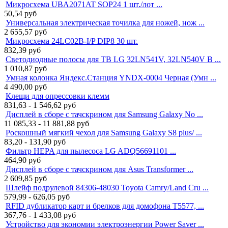
Микросхема UBA2071AT SOP24 1 шт./лот ...
50,54
руб
Универсальная электрическая точилка для ножей, нож ...
2 655,57
руб
Микросхема 24LC02B-I/P DIP8 30 шт.
832,39
руб
Светодиодные полосы для ТВ LG 32LN541V, 32LN540V B ...
1 010,87
руб
Умная колонка Яндекс.Станция YNDX-0004 Черная (Умн ...
4 490,00
руб
Клещи для опрессовки клемм
831,63 - 1 546,62
руб
Дисплей в сборе с тачскрином для Samsung Galaxy No ...
11 085,33 - 11 881,88
руб
Роскошный мягкий чехол для Samsung Galaxy S8 plus/ ...
83,20 - 131,90
руб
Фильтр HEPA для пылесоса LG ADQ56691101 ...
464,90
руб
Дисплей в сборе с тачскрином для Asus Transformer ...
2 609,85
руб
Шлейф подрулевой 84306-48030 Toyota Camry/Land Cru ...
579,99 - 626,05
руб
RFID дубликатор карт и брелков для домофона T5577, ...
367,76 - 1 433,08
руб
Устройство для экономии электроэнергии Power Saver ...