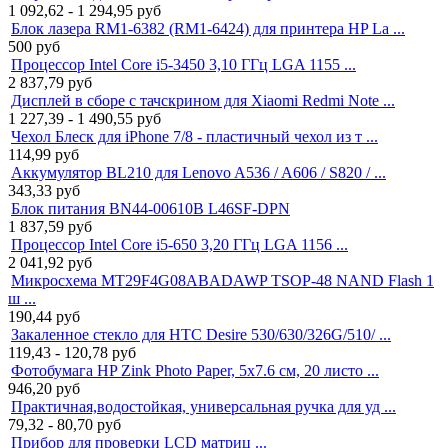
1 092,62 - 1 294,95
руб
Блок лазера RM1-6382 (RM1-6424) для принтера HP La ...
500
руб
Процессор Intel Core i5-3450 3,10 ГГц LGA 1155 ...
2 837,79
руб
Дисплей в сборе с тачскрином для Xiaomi Redmi Note ...
1 227,39 - 1 490,55
руб
Чехол Блеск для iPhone 7/8 - пластичный чехол из т ...
114,99
руб
Аккумулятор BL210 для Lenovo A536 / A606 / S820 / ...
343,33
руб
Блок питания BN44-00610B L46SF-DPN
1 837,59
руб
Процессор Intel Core i5-650 3,20 ГГц LGA 1156 ...
2 041,92
руб
Микросхема MT29F4G08ABADAWP TSOP-48 NAND Flash 1
ш ...
190,44
руб
Закаленное стекло для HTC Desire 530/630/326G/510/ ...
119,43 - 120,78
руб
Фотобумага HP Zink Photo Paper, 5x7.6 см, 20 листо ...
946,20
руб
Практичная,водостойкая, универсальная ручка для уд ...
79,32 - 80,70
руб
Прибор для проверки LCD матриц ...