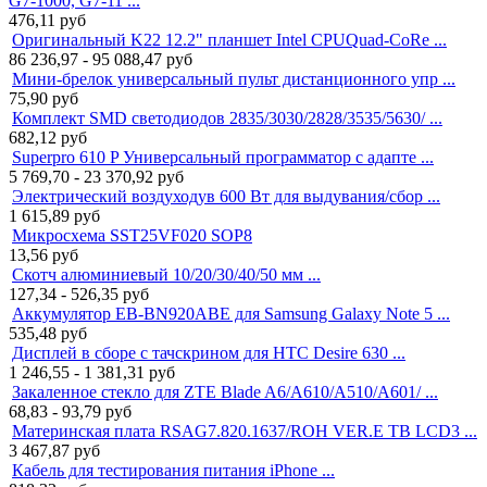
G7-1000, G7-11 ...
476,11
руб
Оригинальный K22 12.2" планшет Intel CPUQuad-CoRe ...
86 236,97 - 95 088,47
руб
Мини-брелок универсальный пульт дистанционного упр ...
75,90
руб
Комплект SMD светодиодов 2835/3030/2828/3535/5630/ ...
682,12
руб
Superpro 610 P Универсальный программатор с адапте ...
5 769,70 - 23 370,92
руб
Электрический воздуходув 600 Вт для выдувания/сбор ...
1 615,89
руб
Микросхема SST25VF020 SOP8
13,56
руб
Скотч алюминиевый 10/20/30/40/50 мм ...
127,34 - 526,35
руб
Аккумулятор EB-BN920ABE для Samsung Galaxy Note 5 ...
535,48
руб
Дисплей в сборе с тачскрином для HTC Desire 630 ...
1 246,55 - 1 381,31
руб
Закаленное стекло для ZTE Blade A6/A610/A510/A601/ ...
68,83 - 93,79
руб
Материнская плата RSAG7.820.1637/ROH VER.E ТВ LCD3 ...
3 467,87
руб
Кабель для тестирования питания iPhone ...