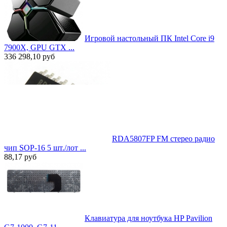
Игровой настольный ПК Intel Core i9
7900X, GPU GTX ...
336 298,10
руб
RDA5807FP FM стерео радио
чип SOP-16 5 шт./лот ...
88,17
руб
Клавиатура для ноутбука HP Pavilion