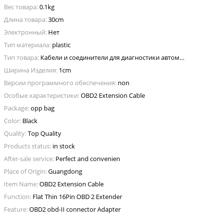
Вес товара:
0.1kg
Длина товара:
30cm
Электронный:
Нет
Тип материала:
plastic
Тип товара:
Кабели и соединители для диагностики автомобиля
Ширина Изделия:
1cm
Версии программного обеспечения:
non
Особые характеристики:
OBD2 Extension Cable
Package:
opp bag
Color:
Black
Quality:
Top Quality
Products status:
in stock
After-sale service:
Perfect and convenien
Place of Origin:
Guangdong
Item Name:
OBD2 Extension Cable
Function:
Flat Thin 16Pin OBD 2 Extender
Feature:
OBD2 obd-II connector Adapter