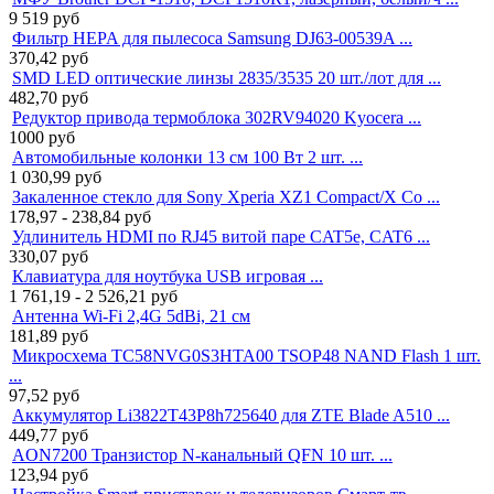
9 519
руб
Фильтр HEPA для пылесоса Samsung DJ63-00539A ...
370,42
руб
SMD LED оптические линзы 2835/3535 20 шт./лот для ...
482,70
руб
Редуктор привода термоблока 302RV94020 Kyocera ...
1000
руб
Автомобильные колонки 13 см 100 Вт 2 шт. ...
1 030,99
руб
Закаленное стекло для Sony Xperia XZ1 Compact/X Co ...
178,97 - 238,84
руб
Удлинитель HDMI по RJ45 витой паре CAT5e, CAT6 ...
330,07
руб
Клавиатура для ноутбука USB игровая ...
1 761,19 - 2 526,21
руб
Антенна Wi-Fi 2,4G 5dBi, 21 см
181,89
руб
Микросхема TC58NVG0S3HTA00 TSOP48 NAND Flash 1 шт.
...
97,52
руб
Аккумулятор Li3822T43P8h725640 для ZTE Blade A510 ...
449,77
руб
AON7200 Транзистор N-канальный QFN 10 шт. ...
123,94
руб