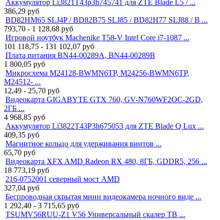
Аккумулятор Li3821T43p3h745741 для ZTE Blade L5 / ...
386,29
руб
BD82HM65 SLJ4P / BD82B75 SLJ85 / BD82H77 SLJ88 / B ...
793,70 - 1 128,68
руб
Игровой ноутбук Machenike T58-V Intel Core i7-1087 ...
101 118,75 - 131 102,07
руб
Плата питания BN44-00289A, BN44-00289B
1 800,05
руб
Микросхема M24128-BWMN6TP, M24256-BWMN6TP,
M24512- ...
12,49 - 25,70
руб
Видеокарта GIGABYTE GTX 760, GV-N760WF2OC-2GD,
2ГБ ...
4 968,85
руб
Аккумулятор Li3822T43P3h675053 для ZTE Blade Q Lux ...
409,35
руб
Магнитное кольцо для удерживания винтов ...
65,70
руб
Видеокарта XFX AMD Radeon RX 480, 8ГБ, GDDR5, 256 ...
18 773,19
руб
216-0752001 северный мост AMD
327,04
руб
Беспроводная скрытая мини видеокамера ночного виде ...
1 292,40 - 3 715,65
руб
TSUMV56RUU-Z1 V56 Универсальный скалер ТВ ...