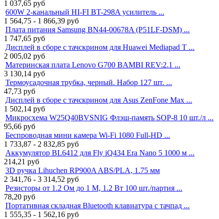
1 037,65
руб
600W 2-канальный HI-FI BT-298A усилитель ...
1 564,75 - 1 866,39
руб
Плата питания Samsung BN44-00678A (P51LF-DSM) ...
1 747,65
руб
Дисплей в сборе с тачскрином для Huawei Mediapad T ...
2 005,02
руб
Материнская плата Lenovo G700 BAMBI REV:2.1 ...
3 130,14
руб
Термоусадочная трубка, черный. Набор 127 шт. ...
47,73
руб
Дисплей в сборе с тачскрином для Asus ZenFone Max ...
1 502,14
руб
Микросхема W25Q40BVSNIG Флэш-память SOP-8 10 шт./л ...
95,66
руб
Беспроводная мини камера Wi-Fi 1080 Full-HD ...
1 733,87 - 2 832,85
руб
Аккумулятор BL6412 для Fly iQ434 Era Nano 5 1000 м ...
214,21
руб
3D ручка Lihuchen RP900A ABS/PLA, 1.75 мм
2 341,76 - 3 314,52
руб
Резисторы от 1.2 Ом до 1 М, 1.2 Вт 100 шт./партия ...
78,20
руб
Портативная складная Bluetooth клавиатура с тачпад ...
1 555,35 - 1 562,16
руб