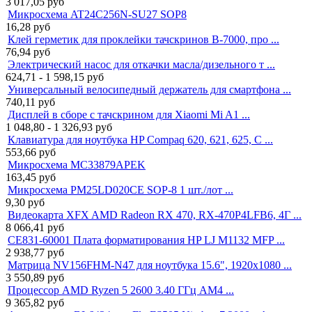
3 017,05
руб
Микросхема AT24C256N-SU27 SOP8
16,28
руб
Клей герметик для проклейки тачскринов B-7000, про ...
76,94
руб
Электрический насос для откачки масла/дизельного т ...
624,71 - 1 598,15
руб
Универсальный велосипедный держатель для смартфона ...
740,11
руб
Дисплей в сборе с тачскрином для Xiaomi Mi A1 ...
1 048,80 - 1 326,93
руб
Клавиатура для ноутбука HP Compaq 620, 621, 625, C ...
553,66
руб
Микросхема MC33879APEK
163,45
руб
Микросхема PM25LD020CE SOP-8 1 шт./лот ...
9,30
руб
Видеокарта XFX AMD Radeon RX 470, RX-470P4LFB6, 4Г ...
8 066,41
руб
CE831-60001 Плата форматирования HP LJ M1132 MFP ...
2 938,77
руб
Матрица NV156FHM-N47 для ноутбука 15.6", 1920x1080 ...
3 550,89
руб
Процессор AMD Ryzen 5 2600 3.40 ГГц AM4 ...
9 365,82
руб