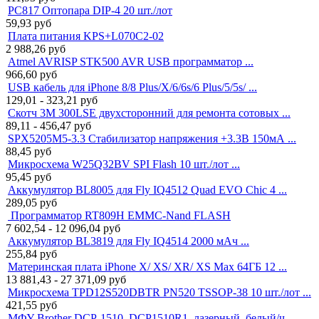
PC817 Оптопара DIP-4 20 шт./лот
59,93
руб
Плата питания KPS+L070C2-02
2 988,26
руб
Atmel AVRISP STK500 AVR USB программатор ...
966,60
руб
USB кабель для iPhone 8/8 Plus/X/6/6s/6 Plus/5/5s/ ...
129,01 - 323,21
руб
Скотч 3M 300LSE двухсторонний для ремонта сотовых ...
89,11 - 456,47
руб
SPX5205M5-3.3 Стабилизатор напряжения +3.3В 150мА ...
88,45
руб
Микросхема W25Q32BV SPI Flash 10 шт./лот ...
95,45
руб
Аккумулятор BL8005 для Fly IQ4512 Quad EVO Chic 4 ...
289,05
руб
Программатор RT809H EMMC-Nand FLASH
7 602,54 - 12 096,04
руб
Аккумулятор BL3819 для Fly IQ4514 2000 мАч ...
255,84
руб
Материнская плата iPhone X/ XS/ XR/ XS Max 64ГБ 12 ...
13 881,43 - 27 371,09
руб
Микросхема TPD12S520DBTR PN520 TSSOP-38 10 шт./лот ...
421,55
руб
МФУ Brother DCP-1510, DCP1510R1, лазерный, белый/ч ...