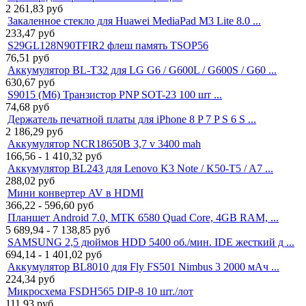
2 261,83
руб
Закаленное стекло для Huawei MediaPad M3 Lite 8.0 ...
233,47
руб
S29GL128N90TFIR2 флеш память TSOP56
76,51
руб
Аккумулятор BL-T32 для LG G6 / G600L / G600S / G60 ...
630,67
руб
S9015 (M6) Транзистор PNP SOT-23 100 шт ...
74,68
руб
Держатель печатной платы для iPhone 8 P 7 P S 6 S ...
2 186,29
руб
Аккумулятор NCR18650B 3,7 v 3400 mah
166,56 - 1 410,32
руб
Аккумулятор BL243 для Lenovo K3 Note / K50-T5 / A7 ...
288,02
руб
Мини конвертер AV в HDMI
366,22 - 596,60
руб
Планшет Android 7.0, MTK 6580 Quad Core, 4GB RAM, ...
5 689,94 - 7 138,85
руб
SAMSUNG 2,5 дюймов HDD 5400 об./мин. IDE жесткий д ...
694,14 - 1 401,02
руб
Аккумулятор BL8010 для Fly FS501 Nimbus 3 2000 мАч ...
224,34
руб
Микросхема FSDH565 DIP-8 10 шт./лот
111,93
руб