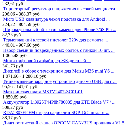
232,61
руб
Тиристорный регулятор напряжения высокой мощности ...
206,06 - 388,37
руб
Micro USB клавиатура чехол подставка для Android ...
224,22 - 804,59
руб
Широкоугольный объектив камеры для iPhone 7/6S Plu ...
82,33
руб
Термоплавкий клеевой пистолет 220v для ремонта ...
440,01 - 907,60
руб
Набор съемник поврежденных болтов с гайкой 10 шт. ...
1 065,48
руб
Мини цифровой сатфайндер ЖК-дисплей ...
341,73
руб
Дисплей в сборе с тачскрином для Meizu M3S mini Y6 ...
1 071,66 - 1 280,10
руб
Универсальное зарядное устройство динамо USB для с ...
95,56 - 141,61
руб
Материнская плата MSTV2407-ZC01-01
1 850,69
руб
Аккумулятор Li3925T44P8h786035 для ZTE Blade V7 / ...
508,27
руб
RDA5807FP FM стерео радио чип SOP-16 5 шт./лот ...
88,17
руб
Диагностический сканер OPCOM CAN-BUS прошивки V1.5
...