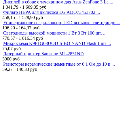
Дисплей в сборе с тачскрином для Asus ZenFone 3 La ...
1 341,79 - 1 609,35
руб
Фильтр HEPA для пылесоса LG ADQ73453702 ...
458,15 - 1 528,90
руб
Универсальное селфи-кольцо, LED вспышка светодиодн ...
106,20 - 164,37
руб
Светодиоды высокой мощности 1 Вт 3 Вт 100 шт. ...
770,57 - 1 816,34
руб
Микросхема K9F1G08UOD-SIBO NAND Flash 1 шт ...
75,07
руб
Лазерный принтер Samsung ML-2851ND
3000
руб
Резисторы керамические цементные от 0,1 Ом до 10 к ...
59,27 - 140,33
руб