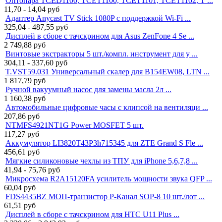
Оптопара TCED1100, TCET1100, TCET1101, TCET1102, T ...
11,70 - 14,04
руб
Адаптер Anycast TV Stick 1080P с поддержкой Wi-Fi ...
325,04 - 487,55
руб
Дисплей в сборе с тачскрином для Asus ZenFone 4 Se ...
2 749,88
руб
Винтовые экстракторы 5 шт./компл. инструмент для у ...
304,11 - 337,60
руб
T.VST59.031 Универсальный скалер для B154EW08, LTN ...
1 817,79
руб
Ручной вакуумный насос для замены масла 2л ...
1 160,38
руб
Автомобильные цифровые часы с клипсой на вентиляци ...
207,86
руб
NTMFS4921NT1G Power MOSFET 5 шт.
117,27
руб
Аккумулятор LI3820T43P3h715345 для ZTE Grand S Fle ...
456,61
руб
Мягкие силиконовые чехлы из ТПУ для iPhone 5,6,7,8 ...
41,94 - 75,76
руб
Микросхема R2A15120FA усилитель мощности звука QFP ...
60,04
руб
FDS4435BZ МОП-транзистор P-Канал SOP-8 10 шт./лот ...
61,51
руб
Дисплей в сборе с тачскрином для HTC U11 Plus ...