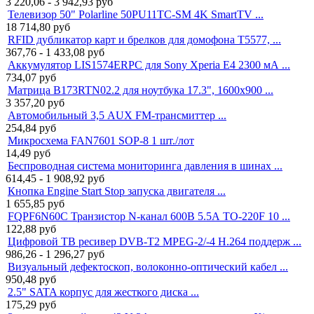
3 220,06 - 3 942,93
руб
Телевизор 50" Polarline 50PU11TC-SM 4K SmartTV ...
18 714,80
руб
RFID дубликатор карт и брелков для домофона T5577, ...
367,76 - 1 433,08
руб
Аккумулятор LIS1574ERPC для Sony Xperia E4 2300 мА ...
734,07
руб
Матрица B173RTN02.2 для ноутбука 17.3", 1600x900 ...
3 357,20
руб
Автомобильный 3,5 AUX FM-трансмиттер ...
254,84
руб
Микросхема FAN7601 SOP-8 1 шт./лот
14,49
руб
Беспроводная система мониторинга давления в шинах ...
614,45 - 1 908,92
руб
Кнопка Engine Start Stop запуска двигателя ...
1 655,85
руб
FQPF6N60C Транзистор N-канал 600В 5.5А TO-220F 10 ...
122,88
руб
Цифровой ТВ ресивер DVB-T2 MPEG-2/-4 H.264 поддерж ...
986,26 - 1 296,27
руб
Визуальный дефектоскоп, волоконно-оптический кабел ...
950,48
руб
2.5" SATA корпус для жесткого диска ...
175,29
руб