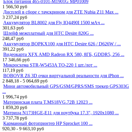
Блок питания 465-0101-M1901G MP01009
1 566,50
руб
Дисплей в сборе с тачскрином для ZTE Nubia Z11 Max ...
3 237,24
руб
Аккумулятор BL8002 для Fly IQ4490I 1500 мАч ...
301,63
руб
Шлейф межплатный для HTC Desire 820G ...
248,47
руб
Аккумулятор BOPKX100 для HTC Desire 626 / D626W / ...
391,22
руб
Видеокарта XFX AMD Radeon RX 580, 8ГБ, GDDR5, 256 ...
17 346,66
руб
Микросхема STR-W5453A TO-220 1 шт./лот ...
117,19
руб
BOBOVR Z6 3D очки виртуальной реальности для iPhon ...
2 848,18 - 5 064,69
руб
Мини автомобильный GPS/GSM/GPRS/SMS трекер GPS303G
...
1 996,74
руб
Материнская плата T.MS18VG.72B 12023 ...
1 859,20
руб
Матрица N173HGE-E11 для ноутбука 17.3", 1920x1080 ...
3 737,78
руб
Карманный фотопринтер HP Sprocket 100 ...
920,30 - 9 663,10
руб