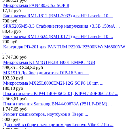
5 888,21
руб
Микросхема FAN4803CS2 SOP-8
17,12
руб
Блок лазера RM1-1812 (RM1-2033) для HP LaserJet 10 ...
700
руб
SPX5205M5-3.3 Стабилизатор напряжения +3.3В 150мА ...
88,45
руб
Блок лазера RM1-0624 (RM1-0171) для HP LaserJet 10 ...
700
руб
Картридж PD-201 для PANTUM P2200/ P2500NW/ M6500NW
...
2 747,30
руб
Микросхема KLM4G1FE3B-B001 EMMC 4GB
598,85 - 3 844,84
руб
MX1919 Драйвер двигателя DIP-16 5 шт. ...
193,39
руб
Микросхема MX25L8006EM2I-12G SOP8 10 шт. ...
180,10
руб
Плата питания KIP+L140E06C2-01, KIP+L140E06C2-02 ...
2 563,61
руб
Плата питания Samsung BN44-00678A (P51LF-DSM) ...
1 747,65
руб
Ремонт компьютеров, ноутбуков в Твери ...
5000
руб
Дисплей в сборе с тачскрином для Lenovo Vibe C2 Po ...