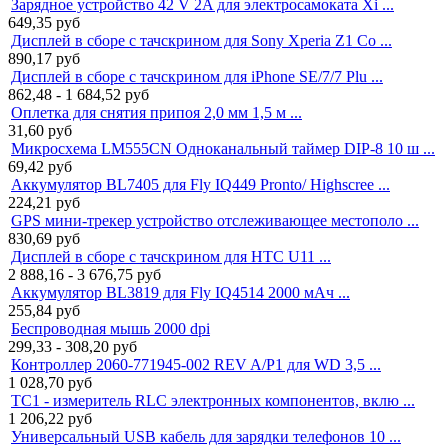
Зарядное устройство 42 V 2A для электросамоката Xi ...
649,35
руб
Дисплей в сборе с тачскрином для Sony Xperia Z1 Co ...
890,17
руб
Дисплей в сборе с тачскрином для iPhone SE/7/7 Plu ...
862,48 - 1 684,52
руб
Оплетка для снятия припоя 2,0 мм 1,5 м ...
31,60
руб
Микросхема LM555CN Одноканальный таймер DIP-8 10 ш ...
69,42
руб
Аккумулятор BL7405 для Fly IQ449 Pronto/ Highscree ...
224,21
руб
GPS мини-трекер устройство отслеживающее местополо ...
830,69
руб
Дисплей в сборе с тачскрином для HTC U11 ...
2 888,16 - 3 676,75
руб
Аккумулятор BL3819 для Fly IQ4514 2000 мАч ...
255,84
руб
Беспроводная мышь 2000 dpi
299,33 - 308,20
руб
Контроллер 2060-771945-002 REV A/P1 для WD 3,5 ...
1 028,70
руб
TC1 - измеритель RLC электронных компонентов, вклю ...
1 206,22
руб
Универсальный USB кабель для зарядки телефонов 10 ...