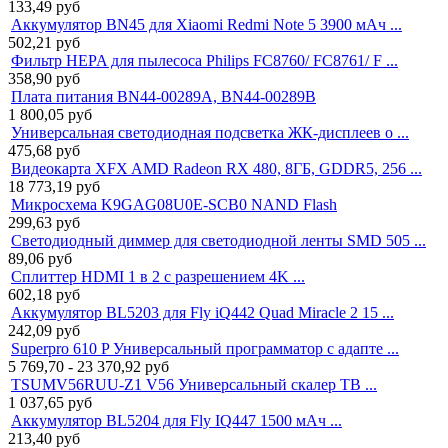
133,49
руб
Аккумулятор BN45 для Xiaomi Redmi Note 5 3900 мАч ...
502,21
руб
Фильтр HEPA для пылесоса Philips FC8760/ FC8761/ F ...
358,90
руб
Плата питания BN44-00289A, BN44-00289B
1 800,05
руб
Универсальная светодиодная подсветка ЖК-дисплеев о ...
475,68
руб
Видеокарта XFX AMD Radeon RX 480, 8ГБ, GDDR5, 256 ...
18 773,19
руб
Микросхема K9GAG08U0E-SCB0 NAND Flash
299,63
руб
Светодиодный диммер для светодиодной ленты SMD 505 ...
89,06
руб
Сплиттер HDMI 1 в 2 с разрешением 4K ...
602,18
руб
Аккумулятор BL5203 для Fly iQ442 Quad Miracle 2 15 ...
242,09
руб
Superpro 610 P Универсальный программатор с адапте ...
5 769,70 - 23 370,92
руб
TSUMV56RUU-Z1 V56 Универсальный скалер ТВ ...
1 037,65
руб
Аккумулятор BL5204 для Fly IQ447 1500 мАч ...
213,40
руб