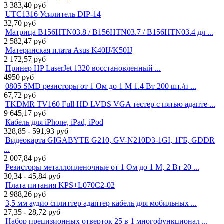
3 383,40
руб
UTC1316 Усилитель DIP-14
32,70
руб
Матрица B156HTN03.8 / B156HTN03.7 / B156HTN03.4 дл ...
2 582,47
руб
Материнская плата Asus K40IJ/K50IJ
2 172,57
руб
Принер HP LaserJet 1320 восстановленный ...
4950
руб
0805 SMD резисторы от 1 Ом до 1 М 1.4 Вт 200 шт./п ...
67,72
руб
TKDMR TV160 Full HD LVDS VGA тестер с пятью адапте ...
9 645,17
руб
Кабель для iPhone, iPad, iPod
328,85 - 591,93
руб
Видеокарта GIGABYTE G210, GV-N210D3-1GI, 1ГБ, GDDR
...
2 007,84
руб
Резисторы металлопленочные от 1 Ом до 1 М, 2 Вт 20 ...
30,34 - 45,84
руб
Плата питания KPS+L070C2-02
2 988,26
руб
3,5 мм аудио сплиттер адаптер кабель для мобильных ...
27,35 - 28,72
руб
Набор прецизионных отверток 25 в 1 многофункционал ...