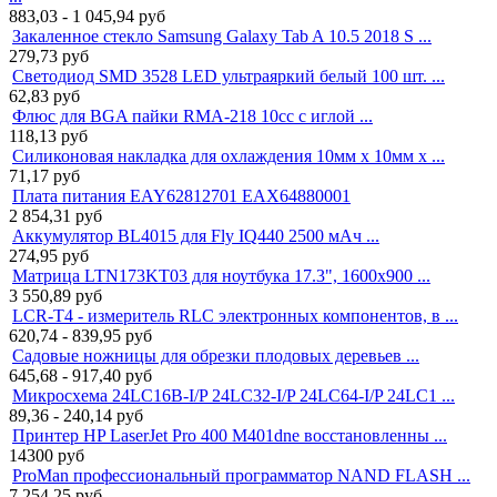
883,03 - 1 045,94
руб
Закаленное стекло Samsung Galaxy Tab A 10.5 2018 S ...
279,73
руб
Светодиод SMD 3528 LED ультраяркий белый 100 шт. ...
62,83
руб
Флюс для BGA пайки RMA-218 10cc с иглой ...
118,13
руб
Силиконовая накладка для охлаждения 10мм x 10мм x ...
71,17
руб
Плата питания EAY62812701 EAX64880001
2 854,31
руб
Аккумулятор BL4015 для Fly IQ440 2500 мАч ...
274,95
руб
Матрица LTN173KT03 для ноутбука 17.3", 1600x900 ...
3 550,89
руб
LCR-T4 - измеритель RLC электронных компонентов, в ...
620,74 - 839,95
руб
Садовые ножницы для обрезки плодовых деревьев ...
645,68 - 917,40
руб
Микросхема 24LC16B-I/P 24LC32-I/P 24LC64-I/P 24LC1 ...
89,36 - 240,14
руб
Принтер HP LaserJet Pro 400 M401dne восстановленны ...
14300
руб
ProMan профессиональный программатор NAND FLASH ...
7 254,25
руб