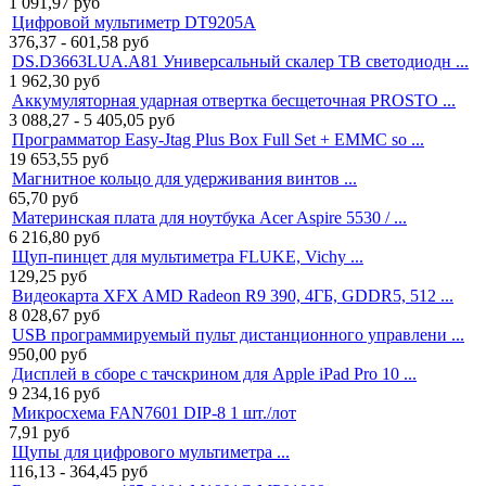
1 091,97
руб
Цифровой мультиметр DT9205A
376,37 - 601,58
руб
DS.D3663LUA.A81 Универсальный скалер ТВ светодиодн ...
1 962,30
руб
Аккумуляторная ударная отвертка бесщеточная PROSTO ...
3 088,27 - 5 405,05
руб
Программатор Easy-Jtag Plus Box Full Set + EMMC so ...
19 653,55
руб
Магнитное кольцо для удерживания винтов ...
65,70
руб
Материнская плата для ноутбука Acer Aspire 5530 / ...
6 216,80
руб
Щуп-пинцет для мультиметра FLUKE, Vichy ...
129,25
руб
Видеокарта XFX AMD Radeon R9 390, 4ГБ, GDDR5, 512 ...
8 028,67
руб
USB программируемый пульт дистанционного управлени ...
950,00
руб
Дисплей в сборе с тачскрином для Apple iPad Pro 10 ...
9 234,16
руб
Микросхема FAN7601 DIP-8 1 шт./лот
7,91
руб
Щупы для цифрового мультиметра ...
116,13 - 364,45
руб