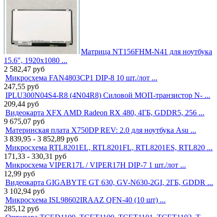
Матрица NT156FHM-N41 для ноутбука
15.6", 1920x1080 ...
2 582,47
руб
Микросхема FAN4803CP1 DIP-8 10 шт./лот ...
247,55
руб
IPLU300N04S4-R8 (4N04R8) Силовой МОП-транзистор N- ...
209,44
руб
Видеокарта XFX AMD Radeon RX 480, 4ГБ, GDDR5, 256 ...
9 675,07
руб
Материнская плата X750DP REV: 2.0 для ноутбука Asu ...
3 839,95 - 3 852,89
руб
Микросхема RTL8201EL, RTL8201FL, RTL8201ES, RTL820 ...
171,33 - 330,31
руб
Микросхема VIPER17L / VIPER17H DIP-7 1 шт./лот ...
12,99
руб
Видеокарта GIGABYTE GT 630, GV-N630-2GI, 2ГБ, GDDR ...
3 102,94
руб
Микросхема ISL98602IRAAZ QFN-40 (10 шт) ...
285,12
руб