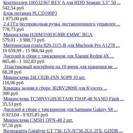
Контроллер 100532367 REV A для HDD Seagate 3.5" 50 ...
542,54
руб
Блок питания PLCD190P3
1 875,00
руб
2,4 ГГц беспроводная ручка дистанционного управлен ...
778,73
руб
Микросхема H26M31003GMR EMMC BGA
579,01 - 3 988,73
руб
Материнская плата 820-3115-B для Macbook Pro A1278 ...
10 659,99 - 15 966,94
руб
Дисплей в сборе с тачскрином для Xiaomi Redmi 4X ...
865,46 - 1 102,83
руб
Пластиковый контейнер на 10 ячеек для хранения ме ...
68,28
руб
Микросхема 24LC02B-I/SN SOP8 10 шт.
116,96
руб
Крышка задняя в сборе 302RV28090 для Kyocera ...
300
руб
Микросхема TC58NVG0S3ETA00 TSOP-48 NAND Flash ...
35,53
руб
Дисплей в сборе с тачскрином для Samsung Galaxy S8 ...
6 923,04 - 9 935,85
руб
Микросхема CM501 QFN-48 2 шт.
97,56
руб
Видеокарта Gigabyte GT 730, GV-N730-2GI, 2ГБ, GDDR ...