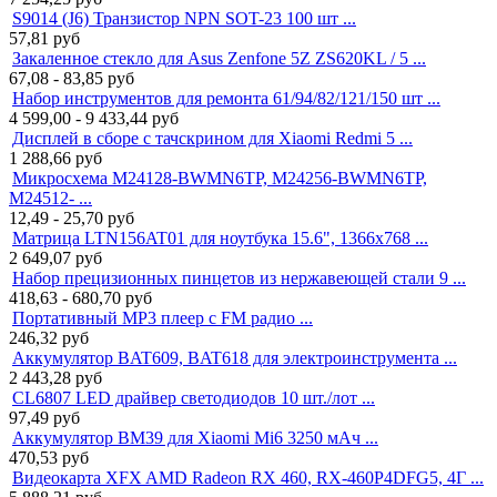
S9014 (J6) Транзистор NPN SOT-23 100 шт ...
57,81
руб
Закаленное стекло для Asus Zenfone 5Z ZS620KL / 5 ...
67,08 - 83,85
руб
Набор инструментов для ремонта 61/94/82/121/150 шт ...
4 599,00 - 9 433,44
руб
Дисплей в сборе с тачскрином для Xiaomi Redmi 5 ...
1 288,66
руб
Микросхема M24128-BWMN6TP, M24256-BWMN6TP,
M24512- ...
12,49 - 25,70
руб
Матрица LTN156AT01 для ноутбука 15.6", 1366x768 ...
2 649,07
руб
Набор прецизионных пинцетов из нержавеющей стали 9 ...
418,63 - 680,70
руб
Портативный MP3 плеер с FM радио ...
246,32
руб
Аккумулятор BAT609, BAT618 для электроинструмента ...
2 443,28
руб
CL6807 LED драйвер светодиодов 10 шт./лот ...
97,49
руб
Аккумулятор BM39 для Xiaomi Mi6 3250 мАч ...
470,53
руб
Видеокарта XFX AMD Radeon RX 460, RX-460P4DFG5, 4Г ...