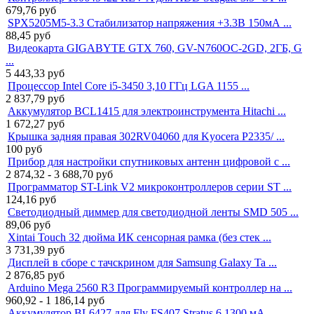
679,76
руб
SPX5205M5-3.3 Стабилизатор напряжения +3.3В 150мА ...
88,45
руб
Видеокарта GIGABYTE GTX 760, GV-N760OC-2GD, 2ГБ, G
...
5 443,33
руб
Процессор Intel Core i5-3450 3,10 ГГц LGA 1155 ...
2 837,79
руб
Аккумулятор BCL1415 для электроинструмента Hitachi ...
1 672,27
руб
Крышка задняя правая 302RV04060 для Kyocera P2335/ ...
100
руб
Прибор для настройки спутниковых антенн цифровой с ...
2 874,32 - 3 688,70
руб
Программатор ST-Link V2 микроконтроллеров серии ST ...
124,16
руб
Светодиодный диммер для светодиодной ленты SMD 505 ...
89,06
руб
Xintai Touch 32 дюйма ИК сенсорная рамка (без стек ...
3 731,39
руб
Дисплей в сборе с тачскрином для Samsung Galaxy Ta ...
2 876,85
руб
Arduino Mega 2560 R3 Программируемый контроллер на ...
960,92 - 1 186,14
руб
Аккумулятор BL6427 для Fly FS407 Stratus 6 1300 мА ...