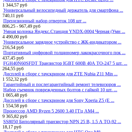
1 344,57
руб
Универсальный велосипедный держатель для смартфона ...
740,11
руб
Прецизионный набор отверток 108 шт ...
806,25 - 967,49
руб
Умная колонка Яндекс.Станция YNDX-0004 Черная (Умн ...
4 490,00
руб
Универсальное зарядное устройство с ЖК-индикатором ...
216,54
руб
Портативный цифровой толщиномер лакокрасочного пок ...
437,45
руб
FGH40N60SFDT Транзистор IGBT 600В 40А TO-247 5 шт. ...
264,55
руб
Дисплей в сборе с тачскрином для ZTE Nubia Z11 Min ...
1 552,32
руб
Гарантийный и послегарантийный ремонт телевизоров ...
Набор съемник поврежденных болтов с гайкой 10 шт. ...
1 065,48
руб
Дисплей в сборе с тачскрином для Sony Xperia Z5 (E ...
1 554,58
руб
Процессор AMD Ryzen 5 2600 3.40 ГГц AM4 ...
9 365,82
руб
SS8050 Биполярный транзистор NPN 25 В, 1.5 А TO-92 ...
18,17
руб