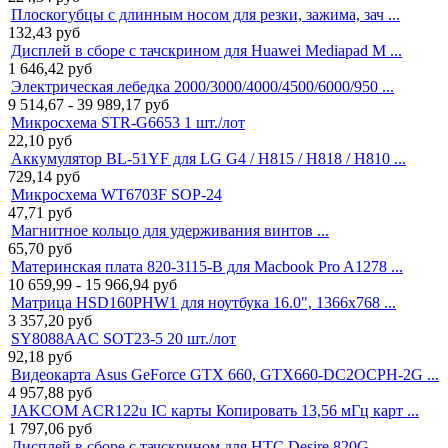
Плоскогубцы с длинным носом для резки, зажима, зач ...
132,43
руб
Дисплей в сборе с тачскрином для Huawei Mediapad M ...
1 646,42
руб
Электрическая лебедка 2000/3000/4000/4500/6000/950 ...
9 514,67 - 39 989,17
руб
Микросхема STR-G6653 1 шт./лот
22,10
руб
Аккумулятор BL-51YF для LG G4 / H815 / H818 / H810 ...
729,14
руб
Микросхема WT6703F SOP-24
47,71
руб
Магнитное кольцо для удерживания винтов ...
65,70
руб
Материнская плата 820-3115-B для Macbook Pro A1278 ...
10 659,99 - 15 966,94
руб
Матрица HSD160PHW1 для ноутбука 16.0", 1366x768 ...
3 357,20
руб
SY8088AAC SOT23-5 20 шт./лот
92,18
руб
Видеокарта Asus GeForce GTX 660, GTX660-DC2OCPH-2G ...
4 957,88
руб
JAKCOM ACR122u IC карты Копировать 13,56 мГц карт ...
1 797,06
руб
Дисплей в сборе с тачскрином для HTC Desire 820G ...