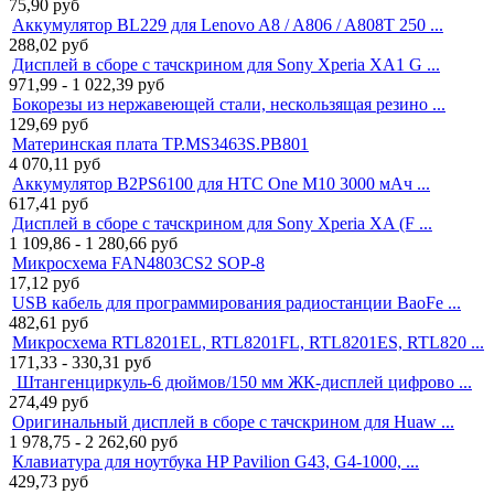
75,90
руб
Аккумулятор BL229 для Lenovo A8 / A806 / A808T 250 ...
288,02
руб
Дисплей в сборе с тачскрином для Sony Xperia XA1 G ...
971,99 - 1 022,39
руб
Бокорезы из нержавеющей стали, нескользящая резино ...
129,69
руб
Материнская плата TP.MS3463S.PB801
4 070,11
руб
Аккумулятор B2PS6100 для HTC One M10 3000 мАч ...
617,41
руб
Дисплей в сборе с тачскрином для Sony Xperia XA (F ...
1 109,86 - 1 280,66
руб
Микросхема FAN4803CS2 SOP-8
17,12
руб
USB кабель для программирования радиостанции BaoFe ...
482,61
руб
Микросхема RTL8201EL, RTL8201FL, RTL8201ES, RTL820 ...
171,33 - 330,31
руб
Штангенциркуль-6 дюймов/150 мм ЖК-дисплей цифрово ...
274,49
руб
Оригинальный дисплей в сборе с тачскрином для Huaw ...
1 978,75 - 2 262,60
руб
Клавиатура для ноутбука HP Pavilion G43, G4-1000, ...
429,73
руб