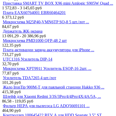
Приставка SMART TV BOX X96 mini Amlogic S905W Quad ...
1 572,83 - 3 145,65
руб
Плата EAX60764001 EBR60464201
6 373,12
руб
Микросхема M25P40-VMN6TP SO-8 5 шт./лот ...
84,67
руб
Держатель ЖК-экрана
13 091,29 - 20 386,96
руб
Микросхема PMD1000 QFP-48 2 шт
122,35
руб
Плата активации заряда аккумулятора для iPhone ...
733,27
руб
UTC1316 Усилитель DIP-14
32,70
руб
Микросхема XPT9911 Усилитель ESOP-16 2шт. ...
77,87
руб
Усилитель TDA7265 4 шт./лот
101,26
руб
Жало IronTip 900M-T для паяльной станции Hakko 936 ...
415,38
руб
Шлейф для Xiaomi Redmi 3/3S/3Pro/4/4Pro/4X/4A/5A, ...
86,58 - 119,05
руб
Фильтр HEPA для пылесоса LG ADQ56691101 ...
464,90
руб
Контроллер 100645422 REV A для HDD Seagate 3.5" ST ...