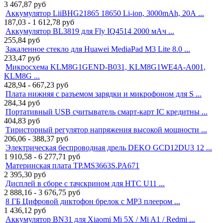
3 467,87
руб
Аккумулятор LiiBHG21865 18650 Li-ion, 3000mAh, 20А ...
187,03 - 1 612,78
руб
Аккумулятор BL3819 для Fly IQ4514 2000 мАч ...
255,84
руб
Закаленное стекло для Huawei MediaPad M3 Lite 8.0 ...
233,47
руб
Микросхема KLM8G1GEND-B031, KLM8G1WE4A-A001,
KLM8G ...
428,94 - 667,23
руб
Плата нижняя с разъемом зарядки и микрофоном для S ...
284,34
руб
Портативный USB считыватель смарт-карт IC кредитны ...
404,83
руб
Тиристорный регулятор напряжения высокой мощности ...
206,06 - 388,37
руб
Электрическая беспроводная дрель DEKO GCD12DU3 12 ...
1 910,58 - 6 277,71
руб
Материнская плата TP.MS3663S.PA671
2 395,30
руб
Дисплей в сборе с тачскрином для HTC U11 ...
2 888,16 - 3 676,75
руб
8 ГБ Цифровой диктофон брелок с MP3 плеером ...
1 436,12
руб
Аккумулятор BN31 для Xiaomi Mi 5X / Mi A1 / Redmi ...