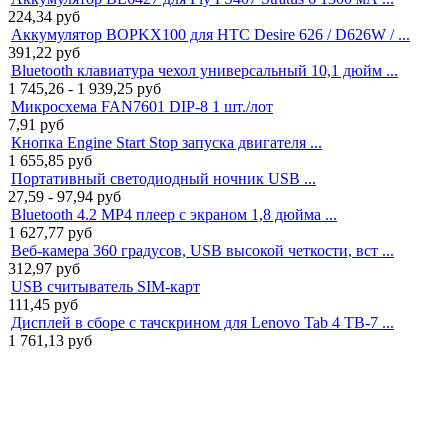
224,34
руб
Аккумулятор BOPKX100 для HTC Desire 626 / D626W / ...
391,22
руб
Bluetooth клавиатура чехол универсальный 10,1 дюйм ...
1 745,26 - 1 939,25
руб
Микросхема FAN7601 DIP-8 1 шт./лот
7,91
руб
Кнопка Engine Start Stop запуска двигателя ...
1 655,85
руб
Портативный светодиодный ночник USB ...
27,59 - 97,94
руб
Bluetooth 4.2 MP4 плеер с экраном 1,8 дюйма ...
1 627,77
руб
Веб-камера 360 градусов, USB высокой четкости, вст ...
312,97
руб
USB считыватель SIM-карт
111,45
руб
Дисплей в сборе с тачскрином для Lenovo Tab 4 TB-7 ...
1 761,13
руб