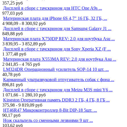
357,25
руб
Дисплей в сборе с тачскрином для HTC One A9s ...
977,03
руб
Материнская плата для iPhone 6S 4,7" 16 ГБ, 32 ГБ, ...
4 908,09 - 8 300,92
руб
Дисплей в сборе с тачскрином для Samsung Galaxy J1 ...
849,88
руб
Материнская плата X750DP REV: 2.0 для ноутбука Asu ...
3 839,95 - 3 852,89
руб
Дисплей в сборе с тачскрином для Sony Xperia XZ (F ...
1 377,48
руб
Материнская плата X553MA REV: 2.0 для ноутбука Asu ...
2 041,85 - 4 765
руб
LM324DR Операционный усилитель SOP-14 10 шт. ...
40,78
руб
Карманный ультразвуковой отпугиватель собак с фона ...
896,81
руб
Дисплей в сборе с тачскрином для Meizu M3S mini Y6 ...
1 071,66 - 1 280,10
руб
Kingston Оперативная память DDR3 2 ГБ, 4 ГБ, 8 ГБ ...
375,98 - 9 819,09
руб
HT46R47 Микроконтроллер 8-Bit DIP-18 5шт. ...
90,17
руб
Нож скальпель со сменными лезвиями 9 шт ...
103,62
руб