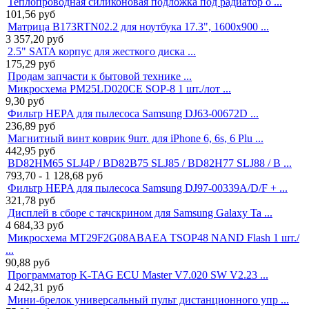
Теплопроводная силиконовая подложка под радиатор о ...
101,56
руб
Матрица B173RTN02.2 для ноутбука 17.3", 1600x900 ...
3 357,20
руб
2.5" SATA корпус для жесткого диска ...
175,29
руб
Продам запчасти к бытовой технике ...
Микросхема PM25LD020CE SOP-8 1 шт./лот ...
9,30
руб
Фильтр HEPA для пылесоса Samsung DJ63-00672D ...
236,89
руб
Магнитный винт коврик 9шт. для iPhone 6, 6s, 6 Plu ...
442,95
руб
BD82HM65 SLJ4P / BD82B75 SLJ85 / BD82H77 SLJ88 / B ...
793,70 - 1 128,68
руб
Фильтр HEPA для пылесоса Samsung DJ97-00339A/D/F + ...
321,78
руб
Дисплей в сборе с тачскрином для Samsung Galaxy Ta ...
4 684,33
руб
Микросхема MT29F2G08ABAEA TSOP48 NAND Flash 1 шт./
...
90,88
руб
Программатор K-TAG ECU Master V7.020 SW V2.23 ...
4 242,31
руб
Мини-брелок универсальный пульт дистанционного упр ...