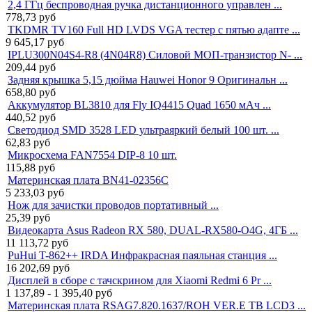
2,4 ГГц беспроводная ручка дистанционного управлен ...
778,73
руб
TKDMR TV160 Full HD LVDS VGA тестер с пятью адапте ...
9 645,17
руб
IPLU300N04S4-R8 (4N04R8) Силовой МОП-транзистор N- ...
209,44
руб
Задняя крышка 5,15 дюйма Hauwei Honor 9 Оригинальн ...
658,80
руб
Аккумулятор BL3810 для Fly IQ4415 Quad 1650 мАч ...
440,52
руб
Светодиод SMD 3528 LED ультраяркий белый 100 шт. ...
62,83
руб
Микросхема FAN7554 DIP-8 10 шт.
115,88
руб
Материнская плата BN41-02356C
5 233,03
руб
Нож для зачистки проводов портативный ...
25,39
руб
Видеокарта Asus Radeon RX 580, DUAL-RX580-O4G, 4ГБ ...
11 113,72
руб
PuHui T-862++ IRDA Инфракрасная паяльная станция ...
16 202,69
руб
Дисплей в сборе с тачскрином для Xiaomi Redmi 6 Pr ...
1 137,89 - 1 395,40
руб
Материнская плата RSAG7.820.1637/ROH VER.E ТВ LCD3 ...