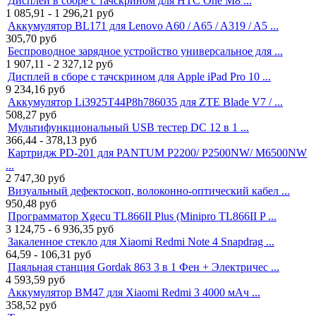
Дисплей в сборе с тачскрином для HTC One M8 ...
1 085,91 - 1 296,21
руб
Аккумулятор BL171 для Lenovo A60 / A65 / A319 / A5 ...
305,70
руб
Беспроводное зарядное устройство универсальное для ...
1 907,11 - 2 327,12
руб
Дисплей в сборе с тачскрином для Apple iPad Pro 10 ...
9 234,16
руб
Аккумулятор Li3925T44P8h786035 для ZTE Blade V7 / ...
508,27
руб
Мультифункциональный USB тестер DC 12 в 1 ...
366,44 - 378,13
руб
Картридж PD-201 для PANTUM P2200/ P2500NW/ M6500NW
...
2 747,30
руб
Визуальный дефектоскоп, волоконно-оптический кабел ...
950,48
руб
Программатор Xgecu TL866II Plus (Minipro TL866II P ...
3 124,75 - 6 936,35
руб
Закаленное стекло для Xiaomi Redmi Note 4 Snapdrag ...
64,59 - 106,31
руб
Паяльная станция Gordak 863 3 в 1 Фен + Электричес ...
4 593,59
руб
Аккумулятор BM47 для Xiaomi Redmi 3 4000 мАч ...
358,52
руб