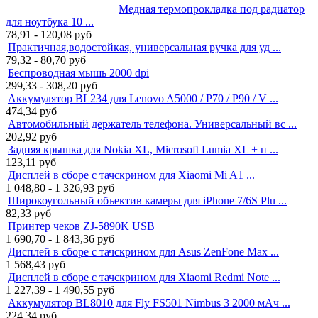
Медная термопрокладка под радиатор
для ноутбука 10 ...
78,91 - 120,08
руб
Практичная,водостойкая, универсальная ручка для уд ...
79,32 - 80,70
руб
Беспроводная мышь 2000 dpi
299,33 - 308,20
руб
Аккумулятор BL234 для Lenovo A5000 / P70 / P90 / V ...
474,34
руб
Автомобильный держатель телефона. Универсальный вс ...
202,92
руб
Задняя крышка для Nokia XL, Microsoft Lumia XL + п ...
123,11
руб
Дисплей в сборе с тачскрином для Xiaomi Mi A1 ...
1 048,80 - 1 326,93
руб
Широкоугольный объектив камеры для iPhone 7/6S Plu ...
82,33
руб
Принтер чеков ZJ-5890K USB
1 690,70 - 1 843,36
руб
Дисплей в сборе с тачскрином для Asus ZenFone Max ...
1 568,43
руб
Дисплей в сборе с тачскрином для Xiaomi Redmi Note ...
1 227,39 - 1 490,55
руб
Аккумулятор BL8010 для Fly FS501 Nimbus 3 2000 мАч ...
224,34
руб