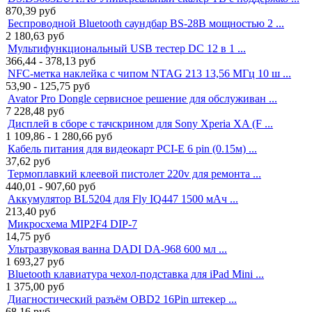
870,39
руб
Беспроводной Bluetooth саундбар BS-28B мощностью 2 ...
2 180,63
руб
Мультифункциональный USB тестер DC 12 в 1 ...
366,44 - 378,13
руб
NFC-метка наклейка с чипом NTAG 213 13,56 МГц 10 ш ...
53,90 - 125,75
руб
Avator Pro Dongle сервисное решение для обслуживан ...
7 228,48
руб
Дисплей в сборе с тачскрином для Sony Xperia XA (F ...
1 109,86 - 1 280,66
руб
Кабель питания для видеокарт PCI-E 6 pin (0.15м) ...
37,62
руб
Термоплавкий клеевой пистолет 220v для ремонта ...
440,01 - 907,60
руб
Аккумулятор BL5204 для Fly IQ447 1500 мАч ...
213,40
руб
Микросхема MIP2F4 DIP-7
14,75
руб
Ультразвуковая ванна DADI DA-968 600 мл ...
1 693,27
руб
Bluetooth клавиатура чехол-подставка для iPad Mini ...
1 375,00
руб
Диагностический разъём OBD2 16Pin штекер ...
68,16
руб