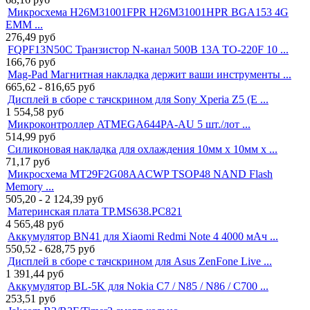
Микросхема H26M31001FPR H26M31001HPR BGA153 4G
EMM ...
276,49
руб
FQPF13N50C Транзистор N-канал 500В 13A TO-220F 10 ...
166,76
руб
Mag-Pad Магнитная накладка держит ваши инструменты ...
665,62 - 816,65
руб
Дисплей в сборе с тачскрином для Sony Xperia Z5 (E ...
1 554,58
руб
Микроконтроллер ATMEGA644PA-AU 5 шт./лот ...
514,99
руб
Силиконовая накладка для охлаждения 10мм x 10мм x ...
71,17
руб
Микросхема MT29F2G08AACWP TSOP48 NAND Flash
Memory ...
505,20 - 2 124,39
руб
Материнская плата TP.MS638.PC821
4 565,48
руб
Аккумулятор BN41 для Xiaomi Redmi Note 4 4000 мАч ...
550,52 - 628,75
руб
Дисплей в сборе с тачскрином для Asus ZenFone Live ...
1 391,44
руб
Аккумулятор BL-5K для Nokia C7 / N85 / N86 / C700 ...
253,51
руб