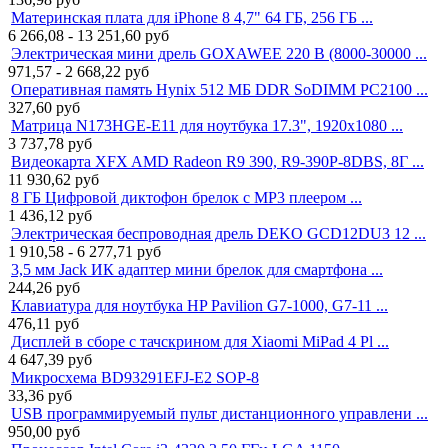
Материнская плата для iPhone 8 4,7" 64 ГБ, 256 ГБ ...
6 266,08 - 13 251,60
руб
Электрическая мини дрель GOXAWEE 220 В (8000-30000 ...
971,57 - 2 668,22
руб
Оперативная память Hynix 512 МБ DDR SoDIMM PC2100 ...
327,60
руб
Матрица N173HGE-E11 для ноутбука 17.3", 1920x1080 ...
3 737,78
руб
Видеокарта XFX AMD Radeon R9 390, R9-390P-8DBS, 8Г ...
11 930,62
руб
8 ГБ Цифровой диктофон брелок с MP3 плеером ...
1 436,12
руб
Электрическая беспроводная дрель DEKO GCD12DU3 12 ...
1 910,58 - 6 277,71
руб
3,5 мм Jack ИК адаптер мини брелок для смартфона ...
244,26
руб
Клавиатура для ноутбука HP Pavilion G7-1000, G7-11 ...
476,11
руб
Дисплей в сборе с тачскрином для Xiaomi MiPad 4 Pl ...
4 647,39
руб
Микросхема BD93291EFJ-E2 SOP-8
33,36
руб
USB программируемый пульт дистанционного управлени ...
950,00
руб