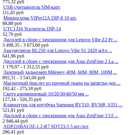
775,32
руб
USB считыватель SIM-карт
111,45
руб
Микросхема VIPer12A DIP-8 10 шт.
88,88
руб
UTC1316 Усилитель DIP-14
32,70
руб
Дисплей в сборе с тачскрином для Lenovo Vibe Z2 Pr ...
3 498,35 - 3 673,60
руб
Аккумулятор BL250 для Lenovo Vibe S1 2420 мАч ...
641,96
руб
Дисплей в сборе с тачскрином для Asus ZenFone 2 La ...
1 179,97 - 1 312,55
руб
Лазерный дальномер Mileseey 40M, 60M, 80M, 100M ...
892,51 - 3 541,00
руб
Магнитный браслет из прочной ткани на запястье-дер ...
192,42 - 275,18
руб
Скотч алюминиевый 10/20/30/40/50 мм ...
127,34 - 526,35
руб
Клавиатура для ноутбука Samsung RV510, RV508, S351 ...
521,81
руб
Дисплей в сборе с тачскрином для Asus ZenFone 3 Ul ...
2 946,44
руб
ADP2108AUJZ-1.2-R7 SOT23-5 5 шт./лот
286,41
руб