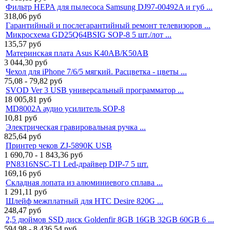
Фильтр HEPA для пылесоса Samsung DJ97-00492A и губ ...
318,06
руб
Гарантийный и послегарантийный ремонт телевизоров ...
Микросхема GD25Q64BSIG SOP-8 5 шт./лот ...
135,57
руб
Материнская плата Asus K40AB/K50AB
3 044,30
руб
Чехол для iPhone 7/6/5 мягкий. Расцветка - цветы ...
75,08 - 79,82
руб
SVOD Ver 3 USB универсальный программатор ...
18 005,81
руб
MD8002A аудио усилитель SOP-8
10,81
руб
Электрическая гравировальная ручка ...
825,64
руб
Принтер чеков ZJ-5890K USB
1 690,70 - 1 843,36
руб
PN8316NSC-T1 Led-драйвер DIP-7 5 шт.
169,16
руб
Складная лопата из алюминиевого сплава ...
1 291,11
руб
Шлейф межплатный для HTC Desire 820G ...
248,47
руб
2,5 дюймов SSD диск Goldenfir 8GB 16GB 32GB 60GB 6 ...
594,98 - 8 436,54
руб