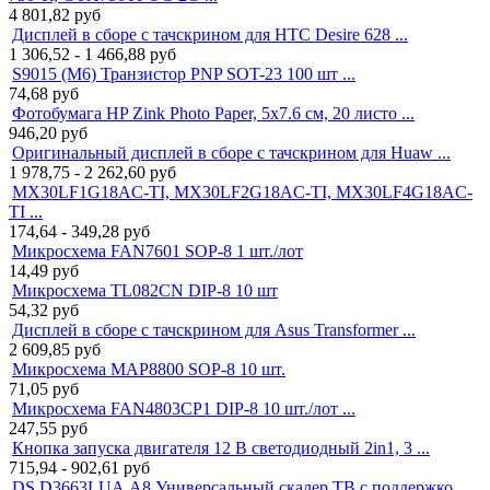
4 801,82
руб
Дисплей в сборе с тачскрином для HTC Desire 628 ...
1 306,52 - 1 466,88
руб
S9015 (M6) Транзистор PNP SOT-23 100 шт ...
74,68
руб
Фотобумага HP Zink Photo Paper, 5x7.6 см, 20 листо ...
946,20
руб
Оригинальный дисплей в сборе с тачскрином для Huaw ...
1 978,75 - 2 262,60
руб
MX30LF1G18AC-TI, MX30LF2G18AC-TI, MX30LF4G18AC-
TI ...
174,64 - 349,28
руб
Микросхема FAN7601 SOP-8 1 шт./лот
14,49
руб
Микросхема TL082CN DIP-8 10 шт
54,32
руб
Дисплей в сборе с тачскрином для Asus Transformer ...
2 609,85
руб
Микросхема MAP8800 SOP-8 10 шт.
71,05
руб
Микросхема FAN4803CP1 DIP-8 10 шт./лот ...
247,55
руб
Кнопка запуска двигателя 12 В светодиодный 2in1, 3 ...
715,94 - 902,61
руб
DS.D3663LUA.A8 Универсальный скалер ТВ с поддержко ...