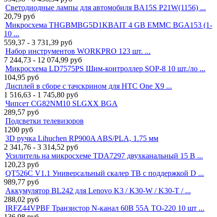
Светодиодные лампы для автомобиля BA15S P21W(1156) ...
20,79
руб
Микросхема THGBMBG5D1KBAIT 4 GB EMMC BGA153 (1-
10 ...
559,37 - 3 731,39
руб
Набор инструментов WORKPRO 123 шт. ...
7 244,73 - 12 074,99
руб
Микросхема LD7575PS Шим-контроллер SOP-8 10 шт./ло ...
104,95
руб
Дисплей в сборе с тачскрином для HTC One X9 ...
1 516,63 - 1 745,80
руб
Чипсет CG82NM10 SLGXX BGA
289,57
руб
Подсветки телевизоров
1200
руб
3D ручка Lihuchen RP900A ABS/PLA, 1.75 мм
2 341,76 - 3 314,52
руб
Усилитель на микросхеме TDA7297 двухканальный 15 В ...
120,23
руб
QT526C V1.1 Универсальный скалер ТВ с поддержкой D ...
989,77
руб
Аккумулятор BL242 для Lenovo K3 / K30-W / K30-T / ...
288,02
руб
IRFZ44VPBF Транзистор N-канал 60В 55А TO-220 10 шт ...
136,98
руб