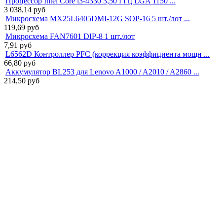
Процессор Intel Core i3-4330 3,50 ГГц LGA 1150 ...
3 038,14
руб
Микросхема MX25L6405DMI-12G SOP-16 5 шт./лот ...
119,69
руб
Микросхема FAN7601 DIP-8 1 шт./лот
7,91
руб
L6562D Контроллер PFC (коррекция коэффициента мощн ...
66,80
руб
Аккумулятор BL253 для Lenovo A1000 / A2010 / A2860 ...
214,50
руб