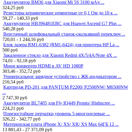
Аккумулятор BM36 для Xiaomi Mi 5S 3100 мАч ...
324,25
руб
Резисторы керамические цементные от 0,1 Ом до 10 к ...
59,27 - 140,33
руб
Аккумулятор HB396481EBC для Huawei Ascend G7 Plus ...
540,28
руб
Верстачный шлифовальный станок-cкользящий переключ ...
720,01 - 1 244,16
руб
Блок лазера RM1-6382 (RM1-6424) для принтера HP La ...
500
руб
Закаленное стекло для Xiaomi Redmi 4X/5/4A/Note 4X ...
74,01 - 92,18
руб
Мини конвертер HDMI в AV HD 1080P
303,46 - 352,72
руб
Универсальное зарядное устройство с ЖК-индикатором ...
216,54
руб
Картридж PD-201 для PANTUM P2200/ P2500NW/ M6500NW
...
2 747,30
руб
Аккумулятор BL7405 для Fly IQ449 Pronto/ Highscree ...
224,21
руб
Порезостойкие перчатки,уровень 5-многоцелевые ...
326,22 - 342,77
руб
Материнская плата iPhone X/ XS/ XR/ XS Max 64ГБ 12 ...
13 881,43 - 27 371,09
руб