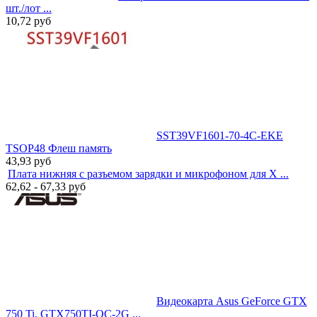
шт./лот ...
10,72
руб
SST39VF1601-70-4C-EKE
TSOP48 Флеш память
43,93
руб
Плата нижняя с разъемом зарядки и микрофоном для X ...
62,62 - 67,33
руб
Видеокарта Asus GeForce GTX
750 Ti, GTX750TI-OC-2G ...