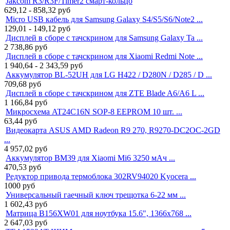
Jakcom R3/R3F/Timer2 смарт-кольцо
629,12 - 858,32
руб
Micro USB кабель для Samsung Galaxy S4/S5/S6/Note2 ...
129,01 - 149,12
руб
Дисплей в сборе с тачскрином для Samsung Galaxy Ta ...
2 738,86
руб
Дисплей в сборе с тачскрином для Xiaomi Redmi Note ...
1 940,64 - 2 343,59
руб
Аккумулятор BL-52UH для LG H422 / D280N / D285 / D ...
709,68
руб
Дисплей в сборе с тачскрином для ZTE Blade A6/A6 L ...
1 166,84
руб
Микросхема AT24C16N SOP-8 EEPROM 10 шт. ...
63,44
руб
Видеокарта ASUS AMD Radeon R9 270, R9270-DC2OC-2GD
...
4 957,02
руб
Аккумулятор BM39 для Xiaomi Mi6 3250 мАч ...
470,53
руб
Редуктор привода термоблока 302RV94020 Kyocera ...
1000
руб
Универсальный гаечный ключ трещотка 6-22 мм ...
1 602,43
руб
Матрица B156XW01 для ноутбука 15.6", 1366x768 ...
2 647,03
руб