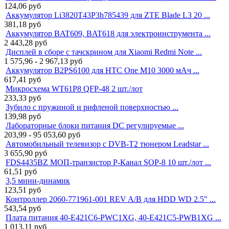
124,06
руб
Аккумулятор Li3820T43P3h785439 для ZTE Blade L3 20 ...
381,18
руб
Аккумулятор BAT609, BAT618 для электроинструмента ...
2 443,28
руб
Дисплей в сборе с тачскрином для Xiaomi Redmi Note ...
1 575,96 - 2 967,13
руб
Аккумулятор B2PS6100 для HTC One M10 3000 мАч ...
617,41
руб
Микросхема WT61P8 QFP-48 2 шт./лот
233,33
руб
Зубило с пружиной и рифленой поверхностью ...
139,98
руб
Лабораторные блоки питания DC регулируемые ...
203,99 - 95 053,60
руб
Автомобильный телевизор с DVB-T2 тюнером Leadstar ...
3 655,90
руб
FDS4435BZ МОП-транзистор P-Канал SOP-8 10 шт./лот ...
61,51
руб
3,5 мини-динамик
123,51
руб
Контроллер 2060-771961-001 REV A/B для HDD WD 2.5" ...
543,54
руб
Плата питания 40-E421C6-PWC1XG, 40-E421C5-PWB1XG ...
1 013,11
руб