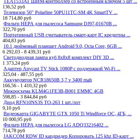
TEA1533AT ШИМ-контроллер со встроенным ключом 5 шт ...
136,52
руб
Телевизор 50" Polarline 50PU11TC-SM 4K SmartTV ...
18 714,80
руб
Фильтр HEPA для пылесоса Samsung DJ97-01670B ...
322,70
руб
Портативный USB считыватель смарт-карт IC кредитны ...
404,83
руб
10.1 дюймовый планшет Android 9.0, Octa Core, 6GB ...
6 292,03 - 8 439,31
руб
Светодиодная лампа куб 8x8x8 комплект DIY 3D ...
1 373,24
руб
Адаптер Anycast TV Stick 1080P с поддержкой Wi-Fi ...
325,04 - 487,55
руб
Аккумулятор NCR18650B 3,7 v 3400 mah
166,56 - 1 410,32
руб
Микросхема KLM4G1FE3B-B001 EMMC 4GB
598,85 - 3 844,84
руб
Диод RFN10NS3S TO-263 1 шт./лот
9,10
руб
Видеокарта GIGABYTE GTX 1050 Ti Windforce OC, 4ГБ, ...
10 000,95
руб
Фильтр HEPA для пылесоса LG ADQ33216402 ...
714,78
руб
JAKCOM RDW ID кардридер Копировать 125 khz ID-карт ...