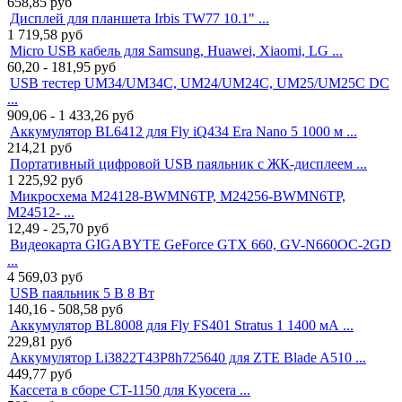
658,85
руб
Дисплей для планшета Irbis TW77 10.1" ...
1 719,58
руб
Micro USB кабель для Samsung, Huawei, Xiaomi, LG ...
60,20 - 181,95
руб
USB тестер UM34/UM34C, UM24/UM24C, UM25/UM25C DC
...
909,06 - 1 433,26
руб
Аккумулятор BL6412 для Fly iQ434 Era Nano 5 1000 м ...
214,21
руб
Портативный цифровой USB паяльник с ЖК-дисплеем ...
1 225,92
руб
Микросхема M24128-BWMN6TP, M24256-BWMN6TP,
M24512- ...
12,49 - 25,70
руб
Видеокарта GIGABYTE GeForce GTX 660, GV-N660OC-2GD
...
4 569,03
руб
USB паяльник 5 В 8 Вт
140,16 - 508,58
руб
Аккумулятор BL8008 для Fly FS401 Stratus 1 1400 мА ...
229,81
руб
Аккумулятор Li3822T43P8h725640 для ZTE Blade A510 ...
449,77
руб
Кассета в сборе CT-1150 для Kyocera ...