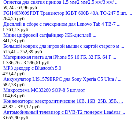
Оплетка для снятия припоя 1,5 мм/2 мм/2,5 мм/3 мм/ ...
59,24 - 63,96
руб
FGH40N60SFDT Транзистор IGBT 600В 40А TO-247 5 шт. ...
264,55
руб
Дисплей в сборе с тачскрином для Lenovo Tab 4 TB-7 ...
1 761,13
руб
Мини цифровой сатфайндер ЖК-дисплей ...
341,73
руб
Большой коврик для игровой мыши с картой старого м ...
515,41 - 752,39
руб
Материнская плата для iPhone 5S 16 ГБ, 32 ГБ, 64 Г ...
1 336,76 - 3 596,61
руб
MP3 декодер с Bluetooth 5.0
479,42
руб
Аккумулятор LIS1579ERPC для Sony Xperia C5 Ultra / ...
582,78
руб
Микросхема MC33260 SOP-8 5 шт./лот
104,68
руб
Конденсаторы электролитические 10В, 16В, 25В, 35В, ...
42,82 - 339,12
руб
Автомобильный телевизор с DVB-T2 тюнером Leadstar ...
3 655,90
руб