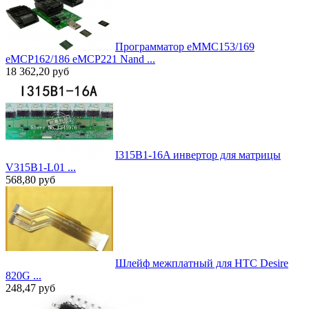
Программатор eMMC153/169
eMCP162/186 eMCP221 Nand ...
18 362,20
руб
I315B1-16A инвертор для матрицы
V315B1-L01 ...
568,80
руб
Шлейф межплатный для HTC Desire
820G ...
248,47
руб