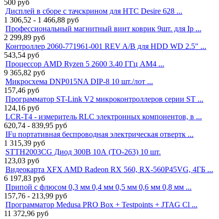
500
руб
Дисплей в сборе с тачскрином для HTC Desire 628 ...
1 306,52 - 1 466,88
руб
Профессиональный магнитный винт коврик 9шт. для Ip ...
2 299,89
руб
Контроллер 2060-771961-001 REV A/B для HDD WD 2.5" ...
543,54
руб
Процессор AMD Ryzen 5 2600 3.40 ГГц AM4 ...
9 365,82
руб
Микросхема DNP015NA DIP-8 10 шт./лот ...
157,46
руб
Программатор ST-Link V2 микроконтроллеров серии ST ...
124,16
руб
LCR-T4 - измеритель RLC электронных компонентов, в ...
620,74 - 839,95
руб
IFu портативная беспроводная электрическая отвертк ...
1 315,39
руб
STTH2003CG Диод 300В 10А (TO-263) 10 шт.
123,03
руб
Видеокарта XFX AMD Radeon RX 560, RX-560P45VG, 4ГБ ...
6 197,83
руб
Припой с флюсом 0,3 мм 0,4 мм 0,5 мм 0,6 мм 0,8 мм ...
157,76 - 213,99
руб
Программатор Medusa PRO Box + Testpoints + JTAG Cl ...
11 372,96
руб