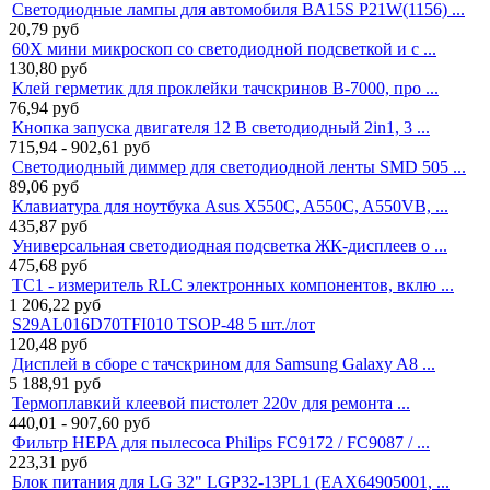
Светодиодные лампы для автомобиля BA15S P21W(1156) ...
20,79
руб
60X мини микроскоп со светодиодной подсветкой и с ...
130,80
руб
Клей герметик для проклейки тачскринов B-7000, про ...
76,94
руб
Кнопка запуска двигателя 12 В светодиодный 2in1, 3 ...
715,94 - 902,61
руб
Светодиодный диммер для светодиодной ленты SMD 505 ...
89,06
руб
Клавиатура для ноутбука Asus X550C, A550C, A550VB, ...
435,87
руб
Универсальная светодиодная подсветка ЖК-дисплеев о ...
475,68
руб
TC1 - измеритель RLC электронных компонентов, вклю ...
1 206,22
руб
S29AL016D70TFI010 TSOP-48 5 шт./лот
120,48
руб
Дисплей в сборе с тачскрином для Samsung Galaxy A8 ...
5 188,91
руб
Термоплавкий клеевой пистолет 220v для ремонта ...
440,01 - 907,60
руб
Фильтр HEPA для пылесоса Philips FC9172 / FC9087 / ...
223,31
руб
Блок питания для LG 32" LGP32-13PL1 (EAX64905001, ...