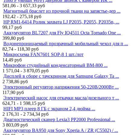
1080 P умный Wi-Fi дверной звонок с камерой ИК ...
581,06 - 3 657,33
руб
Магнитный браслет из прочной ткани на запястье-дер ...
192,42 - 275,18
руб
HP RM1-6414 Ролик захвата LJ P2035, P2055, P2035n, ...
99,17
руб
Аккумулятор BL7207 для Fly IQ4511 Octa Tornado One ...
399,80
руб
Водонепроницаемый прозрачный мобильный чехол для п ...
82,74 - 118,30
руб
Микросхема FAN7601 SOP-8 1 шт./лот
14,49
руб
Микрофон студийный конденсаторный BM-800 ...
1 571,04 - 3 870,05
руб
Дисплей в сборе с тачскрином для Samsung Galaxy Ta ...
2 738,86
руб
Электронный регулятор напряжения 50-220В/2000Вт ...
117,90
руб
Электрический насос для откачки масла/дизельного т ...
624,71 - 1 598,15
руб
HIFI MP3 плеер 8 ГБ с экраном 2,4 дюйма ...
2 176,31 - 2 734,34
руб
Диагностический сканер Lexia3 PP2000 Professional ...
3 803,09
руб
Аккумулятор BA950 для Sony Xperia A / ZR (C5502) / ...