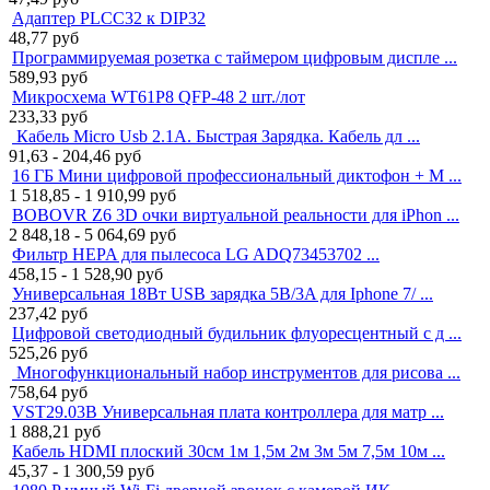
Адаптер PLCC32 к DIP32
48,77
руб
Программируемая розетка с таймером цифровым диспле ...
589,93
руб
Микросхема WT61P8 QFP-48 2 шт./лот
233,33
руб
Кабель Micro Usb 2.1A. Быстрая Зарядка. Кабель дл ...
91,63 - 204,46
руб
16 ГБ Мини цифровой профессиональный диктофон + M ...
1 518,85 - 1 910,99
руб
BOBOVR Z6 3D очки виртуальной реальности для iPhon ...
2 848,18 - 5 064,69
руб
Фильтр HEPA для пылесоса LG ADQ73453702 ...
458,15 - 1 528,90
руб
Универсальная 18Вт USB зарядка 5В/3A для Iphone 7/ ...
237,42
руб
Цифровой светодиодный будильник флуоресцентный с д ...
525,26
руб
Многофункциональный набор инструментов для рисова ...
758,64
руб
VST29.03B Универсальная плата контроллера для матр ...
1 888,21
руб
Кабель HDMI плоский 30см 1м 1,5м 2м 3м 5м 7,5м 10м ...
45,37 - 1 300,59
руб