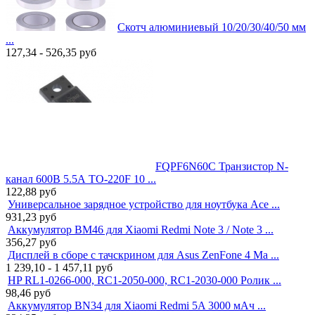
Скотч алюминиевый 10/20/30/40/50 мм
...
127,34 - 526,35
руб
FQPF6N60C Транзистор N-
канал 600В 5.5А TO-220F 10 ...
122,88
руб
Универсальное зарядное устройство для ноутбука Ace ...
931,23
руб
Аккумулятор BM46 для Xiaomi Redmi Note 3 / Note 3 ...
356,27
руб
Дисплей в сборе с тачскрином для Asus ZenFone 4 Ma ...
1 239,10 - 1 457,11
руб
HP RL1-0266-000, RC1-2050-000, RC1-2030-000 Ролик ...
98,46
руб
Аккумулятор BN34 для Xiaomi Redmi 5A 3000 мАч ...