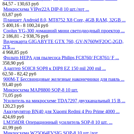
84,57 - 130,63
руб
Микросхема VIPer22A DIP-8 10 шт./лот ...
63,87
руб
Планшет Android 8.0, MT8752 X8 Core, 4GB RAM, 32GB ...
5 400,16 - 8 100,24
руб
Coolux YG-300 домашний мини светодиодный проектор ...
2 186,81 - 2 938,76
руб
Видеокарта GIGABYTE GTX 760, GV-N760WF2OC-2GD,
2ГБ ...
4 968,85
руб
Фильтр HEPA для пылесоса Philips FC8760/ FC8761/ F ...
358,90
руб
Адаптер SOIC8 SOP8 к DIP8 EZ 150 mil 200 mil ...
62,50 - 82,42
руб
900M-T Бессвинцовые железные наконечники для паяль ...
93,40
руб
Микросхема MAP8800 SOP-8 10 шт.
71,05
руб
Усилитель на микросхеме TDA7297 двухканальный 15 В ...
120,23
руб
Аккумулятор BN40 для Xiaomi Redmi 4 Pro Prime 4000 ...
424,69
руб
LM358DR Операционный усилитель SOP-8 10 шт. ...
41,99
руб
Микросхема W25Q64FVSIG SOP-8 10 шт./лот ...