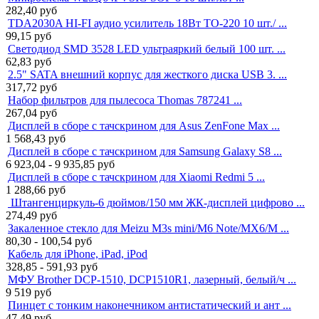
282,40
руб
TDA2030A HI-FI аудио усилитель 18Вт TO-220 10 шт./ ...
99,15
руб
Светодиод SMD 3528 LED ультраяркий белый 100 шт. ...
62,83
руб
2.5" SATA внешний корпус для жесткого диска USB 3. ...
317,72
руб
Набор фильтров для пылесоса Thomas 787241 ...
267,04
руб
Дисплей в сборе с тачскрином для Asus ZenFone Max ...
1 568,43
руб
Дисплей в сборе с тачскрином для Samsung Galaxy S8 ...
6 923,04 - 9 935,85
руб
Дисплей в сборе с тачскрином для Xiaomi Redmi 5 ...
1 288,66
руб
Штангенциркуль-6 дюймов/150 мм ЖК-дисплей цифрово ...
274,49
руб
Закаленное стекло для Meizu M3s mini/M6 Note/MX6/M ...
80,30 - 100,54
руб
Кабель для iPhone, iPad, iPod
328,85 - 591,93
руб
МФУ Brother DCP-1510, DCP1510R1, лазерный, белый/ч ...
9 519
руб
Пинцет с тонким наконечником антистатический и ант ...
47,49
руб