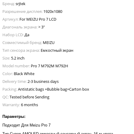
Бренд:
srjtek
Разрешение дисплея:
1920x1080
Артикул:
For MEIZU Pro 7 LCD
Диагональ экрана:
> 3"
Набор LCD:
Да
Совместимый бренд:
MEIZU
Тип сенсора экрана:
Емкостный экран
Size:
5.2 inch
Model number:
Pro 7 M792M M792H
Color:
Black White
Delivery time:
2-3 business days
Packing:
Antistatic bags +Bubble bag+Carton box
QC:
Tested before Sending
Warranty:
6 months
Параметры
:
Подходит Для Meizu Pro 7
Тип Супер AMOLED емкостный сенсорный экран, 16 м цвета