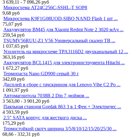
3 639,11 - 7 096,26
руб
Микросхема AT24C256C-SSHL-T SOP8
9,68
руб
Микросхема K9F1G08UOD-SIBO NAND Flash 1 шт ...
75,07
руб
Аккумулятор BM45 для Xiaomi Redmi Note 2 3020 мАч ...
259,54
руб
TSUMV56RUU-Z1 V56 Универсальный скалер ТВ ...
1 037,65
руб
Усилитель на микросхеме TPA3116D2 двухканальный 12 ...
363,16
руб
Аккумулятор BCL1415 для электроинструмента Hitachi ...
1 672,27
руб
Термопаста Nano GD900 серый 30 г
342,69
руб
Дисплей в сборе с тачскрином для Lenovo Vibe C2 Po ...
1 091,97
руб
Автомагнитола 7038B 2 Din 7 дюймов ...
3 563,00 - 3 901,20
руб
Паяльная станция Gordak 863 3 в 1 Фен + Электричес ...
4 593,59
руб
2.5" SATA корпус для жесткого диска ...
175,29
руб
Термостойкий скотч ширина 3/5/8/10/12/15/20/25/30 ...
68,66 - 332,31
руб