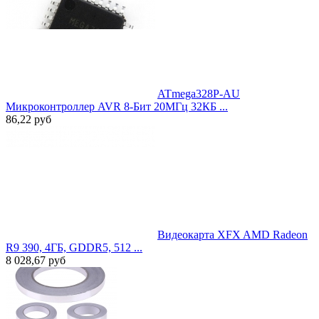
ATmega328P-AU
Микроконтроллер AVR 8-Бит 20МГц 32КБ ...
86,22
руб
Видеокарта XFX AMD Radeon
R9 390, 4ГБ, GDDR5, 512 ...
8 028,67
руб