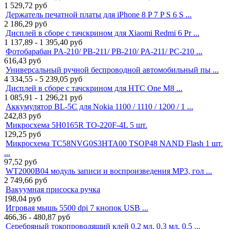
1 529,72
руб
Держатель печатной платы для iPhone 8 P 7 P S 6 S ...
2 186,29
руб
Дисплей в сборе с тачскрином для Xiaomi Redmi 6 Pr ...
1 137,89 - 1 395,40
руб
Фотобарабан PA-210/ PB-211/ PB-210/ PA-211/ PC-210 ...
616,43
руб
Универсальный ручной беспроводной автомобильный пы ...
4 334,55 - 5 239,05
руб
Дисплей в сборе с тачскрином для HTC One M8 ...
1 085,91 - 1 296,21
руб
Аккумулятор BL-5C для Nokia 1100 / 1110 / 1200 / 1 ...
242,83
руб
Микросхема 5H0165R TO-220F-4L 5 шт.
129,25
руб
Микросхема TC58NVG0S3HTA00 TSOP48 NAND Flash 1 шт.
...
97,52
руб
WT2000B04 модуль записи и воспроизведения MP3, гол ...
2 749,66
руб
Вакуумная присоска ручка
198,04
руб
Игровая мышь 5500 dpi 7 кнопок USB ...
466,36 - 480,87
руб
Серебряный токопроводящий клей 0.2 мл, 0.3 мл, 0.5 ...