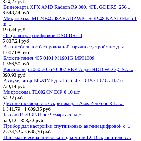
324,25
руб
Видеокарта XFX AMD Radeon R9 380, 4ГБ, GDDR5, 256 ...
6 648,44
руб
Микросхема MT29F4G08ABADAWP TSOP-48 NAND Flash 1
ш ...
190,44
руб
Осциллограф цифровой DSO DS211
5 037,24
руб
Автомобильное беспроводной зарядное устройство для ...
1 007,08
руб
Блок питания 465-0101-M1901G MP01009
1 566,50
руб
Контроллер 2060-701640-007 REV A для HDD WD 3,5 SA ...
890,93
руб
Аккумулятор BL-51YF для LG G4 / H815 / H818 / H810 ...
729,14
руб
Микросхема TL082CN DIP-8 10 шт
54,32
руб
Дисплей в сборе с тачскрином для Asus ZenFone 3 La ...
1 341,79 - 1 609,35
руб
Jakcom R3/R3F/Timer2 смарт-кольцо
629,12 - 858,32
руб
Прибор для настройки спутниковых антенн цифровой с ...
2 874,32 - 3 688,70
руб
Пневматическая присоска-подъемник LCD экрана телев ...