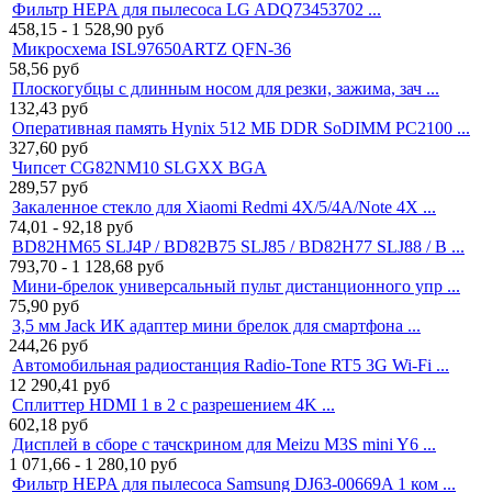
Фильтр HEPA для пылесоса LG ADQ73453702 ...
458,15 - 1 528,90
руб
Микросхема ISL97650ARTZ QFN-36
58,56
руб
Плоскогубцы с длинным носом для резки, зажима, зач ...
132,43
руб
Оперативная память Hynix 512 МБ DDR SoDIMM PC2100 ...
327,60
руб
Чипсет CG82NM10 SLGXX BGA
289,57
руб
Закаленное стекло для Xiaomi Redmi 4X/5/4A/Note 4X ...
74,01 - 92,18
руб
BD82HM65 SLJ4P / BD82B75 SLJ85 / BD82H77 SLJ88 / B ...
793,70 - 1 128,68
руб
Мини-брелок универсальный пульт дистанционного упр ...
75,90
руб
3,5 мм Jack ИК адаптер мини брелок для смартфона ...
244,26
руб
Автомобильная радиостанция Radio-Tone RT5 3G Wi-Fi ...
12 290,41
руб
Сплиттер HDMI 1 в 2 с разрешением 4K ...
602,18
руб
Дисплей в сборе с тачскрином для Meizu M3S mini Y6 ...
1 071,66 - 1 280,10
руб
Фильтр HEPA для пылесоса Samsung DJ63-00669A 1 ком ...