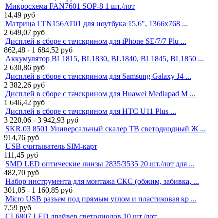
Микросхема FAN7601 SOP-8 1 шт./лот
14,49
руб
Матрица LTN156AT01 для ноутбука 15.6", 1366x768 ...
2 649,07
руб
Дисплей в сборе с тачскрином для iPhone SE/7/7 Plu ...
862,48 - 1 684,52
руб
Аккумулятор BL1815, BL1830, BL1840, BL1845, BL1850 ...
2 630,86
руб
Дисплей в сборе с тачскрином для Samsung Galaxy J4 ...
2 382,26
руб
Дисплей в сборе с тачскрином для Huawei Mediapad M ...
1 646,42
руб
Дисплей в сборе с тачскрином для HTC U11 Plus ...
3 220,06 - 3 942,93
руб
SKR.03 8501 Универсальный скалер ТВ светодиодный Ж ...
914,76
руб
USB считыватель SIM-карт
111,45
руб
SMD LED оптические линзы 2835/3535 20 шт./лот для ...
482,70
руб
Набор инструмента для монтажа СКС (обжим, забивка, ...
301,05 - 1 160,85
руб
Micro USB разъем под прямым углом и пластиковая кр ...
7,59
руб
CL6807 LED драйвер светодиодов 10 шт./лот ...