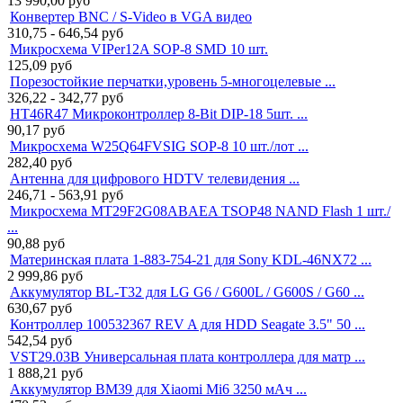
13 990,00
руб
Конвертер BNC / S-Video в VGA видео
310,75 - 646,54
руб
Микросхема VIPer12A SOP-8 SMD 10 шт.
125,09
руб
Порезостойкие перчатки,уровень 5-многоцелевые ...
326,22 - 342,77
руб
HT46R47 Микроконтроллер 8-Bit DIP-18 5шт. ...
90,17
руб
Микросхема W25Q64FVSIG SOP-8 10 шт./лот ...
282,40
руб
Антенна для цифрового HDTV телевидения ...
246,71 - 563,91
руб
Микросхема MT29F2G08ABAEA TSOP48 NAND Flash 1 шт./
...
90,88
руб
Материнская плата 1-883-754-21 для Sony KDL-46NX72 ...
2 999,86
руб
Аккумулятор BL-T32 для LG G6 / G600L / G600S / G60 ...
630,67
руб
Контроллер 100532367 REV A для HDD Seagate 3.5" 50 ...
542,54
руб
VST29.03B Универсальная плата контроллера для матр ...
1 888,21
руб
Аккумулятор BM39 для Xiaomi Mi6 3250 мАч ...