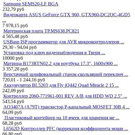
Samsung SEMS20-LF BGA
232,79
руб
Видеокарта ASUS GeForce GTX 960, GTX960-DC2OC-4GD5
...
7 978,15
руб
Материнская плата TP.MS638.PC821
4 565,48
руб
USBasp ISP программатор для AVR микроконтроллеров ...
29,30 - 94,04
руб
Установка под ключ видеонаблюдения в Твери ...
10000
руб
Матрица B173RTN02.2 для ноутбука 17.3", 1600x900 ...
3 357,20
руб
Верстачный шлифовальный станок-cкользящий переключ ...
720,01 - 1 244,16
руб
Аккумулятор BL5203 для Fly iQ442 Quad Miracle 2 15 ...
242,09
руб
Контроллер 2060-771961-001 REV A/B для HDD WD 2.5" ...
543,54
руб
AO3407A (A79T) транзистор P-канальный MOSFET 30В 4 ...
64,09
руб
Пластиковый контейнер на 10 ячеек для хранения ме ...
68,28
руб
L6562D Контроллер PFC (коррекция коэффициента мощн ...
66,80
руб