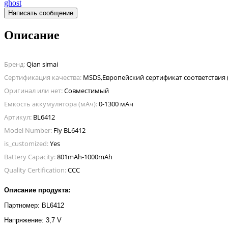
ghost
Написать сообщение
Описание
Бренд:
Qian simai
Сертификация качества:
Оригинал или нет:
Совместимый
Емкость аккумулятора (мАч):
0-1300 мАч
Артикул:
BL6412
Model Number:
Fly BL6412
is_customized:
Yes
Battery Capacity:
801mAh-1000mAh
Quality Certification:
CCC
Описание продукта:
Партномер: BL6412
Напряжение: 3,7 V