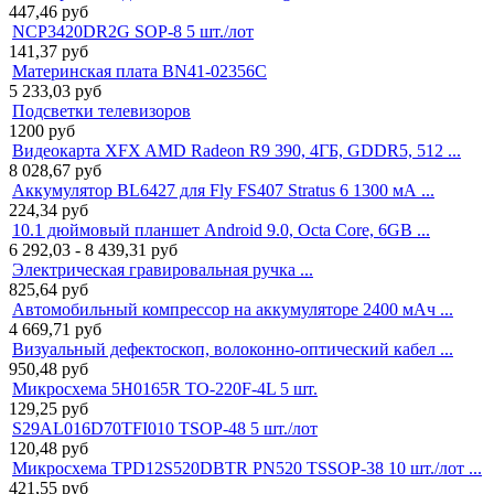
447,46
руб
NCP3420DR2G SOP-8 5 шт./лот
141,37
руб
Материнская плата BN41-02356C
5 233,03
руб
Подсветки телевизоров
1200
руб
Видеокарта XFX AMD Radeon R9 390, 4ГБ, GDDR5, 512 ...
8 028,67
руб
Аккумулятор BL6427 для Fly FS407 Stratus 6 1300 мА ...
224,34
руб
10.1 дюймовый планшет Android 9.0, Octa Core, 6GB ...
6 292,03 - 8 439,31
руб
Электрическая гравировальная ручка ...
825,64
руб
Автомобильный компрессор на аккумуляторе 2400 мАч ...
4 669,71
руб
Визуальный дефектоскоп, волоконно-оптический кабел ...
950,48
руб
Микросхема 5H0165R TO-220F-4L 5 шт.
129,25
руб
S29AL016D70TFI010 TSOP-48 5 шт./лот
120,48
руб
Микросхема TPD12S520DBTR PN520 TSSOP-38 10 шт./лот ...
421,55
руб