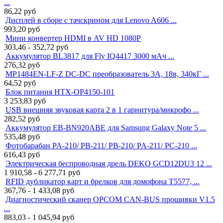
...
86,22
руб
Дисплей в сборе с тачскрином для Lenovo A606 ...
993,20
руб
Мини конвертер HDMI в AV HD 1080P
303,46 - 352,72
руб
Аккумулятор BL3817 для Fly IQ4417 3000 мАч ...
276,32
руб
MP1484EN-LF-Z DC-DC преобразователь 3A, 18в, 340кГ ...
64,52
руб
Блок питания HTX-OP4150-101
3 253,83
руб
USB внешняя звуковая карта 2 в 1 гарнитура/микрофо ...
282,52
руб
Аккумулятор EB-BN920ABE для Samsung Galaxy Note 5 ...
535,48
руб
Фотобарабан PA-210/ PB-211/ PB-210/ PA-211/ PC-210 ...
616,43
руб
Электрическая беспроводная дрель DEKO GCD12DU3 12 ...
1 910,58 - 6 277,71
руб
RFID дубликатор карт и брелков для домофона T5577, ...
367,76 - 1 433,08
руб
Диагностический сканер OPCOM CAN-BUS прошивки V1.5
...
883,03 - 1 045,94
руб