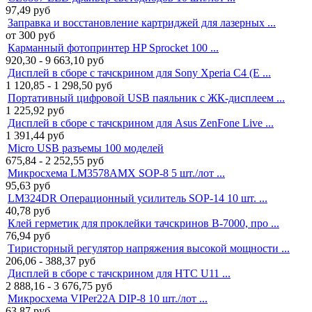
97,49
руб
Заправка и восстановление картриджей для лазерных ...
от 300
руб
Карманный фотопринтер HP Sprocket 100 ...
920,30 - 9 663,10
руб
Дисплей в сборе с тачскрином для Sony Xperia C4 (E ...
1 120,85 - 1 298,50
руб
Портативный цифровой USB паяльник с ЖК-дисплеем ...
1 225,92
руб
Дисплей в сборе с тачскрином для Asus ZenFone Live ...
1 391,44
руб
Micro USB разъемы 100 моделей
675,84 - 2 252,55
руб
Микросхема LM3578AMX SOP-8 5 шт./лот ...
95,63
руб
LM324DR Операционный усилитель SOP-14 10 шт. ...
40,78
руб
Клей герметик для проклейки тачскринов B-7000, про ...
76,94
руб
Тиристорный регулятор напряжения высокой мощности ...
206,06 - 388,37
руб
Дисплей в сборе с тачскрином для HTC U11 ...
2 888,16 - 3 676,75
руб
Микросхема VIPer22A DIP-8 10 шт./лот ...
63,87
руб