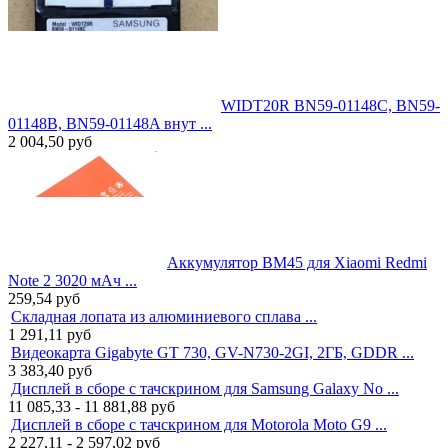
WIDT20R BN59-01148C, BN59-
01148B, BN59-01148A внут ...
2 004,50
руб
Аккумулятор BM45 для Xiaomi Redmi
Note 2 3020 мАч ...
259,54
руб
Складная лопата из алюминиевого сплава ...
1 291,11
руб
Видеокарта Gigabyte GT 730, GV-N730-2GI, 2ГБ, GDDR ...
3 383,40
руб
Дисплей в сборе с тачскрином для Samsung Galaxy No ...
11 085,33 - 11 881,88
руб
Дисплей в сборе с тачскрином для Motorola Moto G9 ...
2 227,11 - 2 597,02
руб