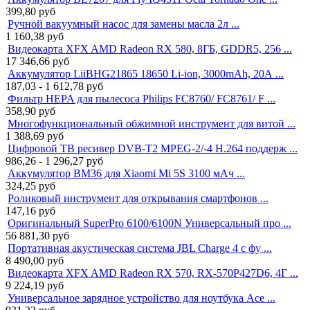
399,80
руб
Ручной вакуумный насос для замены масла 2л ...
1 160,38
руб
Видеокарта XFX AMD Radeon RX 580, 8ГБ, GDDR5, 256 ...
17 346,66
руб
Аккумулятор LiiBHG21865 18650 Li-ion, 3000mAh, 20А ...
187,03 - 1 612,78
руб
Фильтр HEPA для пылесоса Philips FC8760/ FC8761/ F ...
358,90
руб
Многофункциональный обжимной инструмент для витой ...
1 388,69
руб
Цифровой ТВ ресивер DVB-T2 MPEG-2/-4 H.264 поддерж ...
986,26 - 1 296,27
руб
Аккумулятор BM36 для Xiaomi Mi 5S 3100 мАч ...
324,25
руб
Роликовый инструмент для открывания смартфонов ...
147,16
руб
Оригинальный SuperPro 6100/6100N Универсальный про ...
56 881,30
руб
Портативная акустическая система JBL Charge 4 с фу ...
8 490,00
руб
Видеокарта XFX AMD Radeon RX 570, RX-570P427D6, 4Г ...
9 224,19
руб
Универсальное зарядное устройство для ноутбука Ace ...