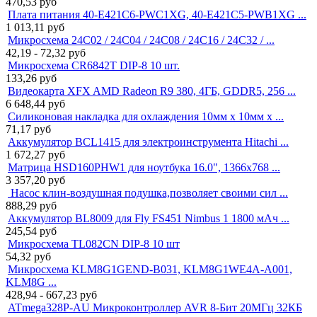
470,53
руб
Плата питания 40-E421C6-PWC1XG, 40-E421C5-PWB1XG ...
1 013,11
руб
Микросхема 24C02 / 24C04 / 24C08 / 24C16 / 24C32 / ...
42,19 - 72,32
руб
Микросхема CR6842T DIP-8 10 шт.
133,26
руб
Видеокарта XFX AMD Radeon R9 380, 4ГБ, GDDR5, 256 ...
6 648,44
руб
Силиконовая накладка для охлаждения 10мм x 10мм x ...
71,17
руб
Аккумулятор BCL1415 для электроинструмента Hitachi ...
1 672,27
руб
Матрица HSD160PHW1 для ноутбука 16.0", 1366x768 ...
3 357,20
руб
Насос клин-воздушная подушка,позволяет своими сил ...
888,29
руб
Аккумулятор BL8009 для Fly FS451 Nimbus 1 1800 мАч ...
245,54
руб
Микросхема TL082CN DIP-8 10 шт
54,32
руб
Микросхема KLM8G1GEND-B031, KLM8G1WE4A-A001,
KLM8G ...
428,94 - 667,23
руб
ATmega328P-AU Микроконтроллер AVR 8-Бит 20МГц 32КБ