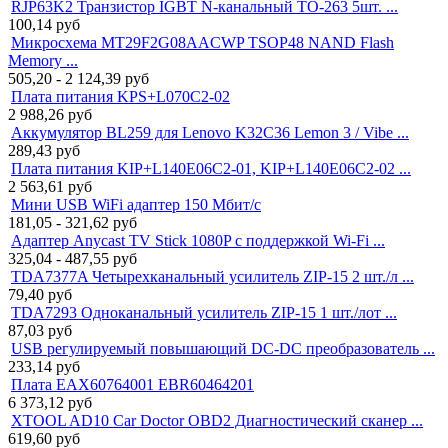
RJP63K2 Транзистор IGBT N-канальный TO-263 5шт. ...
100,14
руб
Микросхема MT29F2G08AACWP TSOP48 NAND Flash
Memory ...
505,20 - 2 124,39
руб
Плата питания KPS+L070C2-02
2 988,26
руб
Аккумулятор BL259 для Lenovo K32C36 Lemon 3 / Vibe ...
289,43
руб
Плата питания KIP+L140E06C2-01, KIP+L140E06C2-02 ...
2 563,61
руб
Мини USB WiFi адаптер 150 Мбит/с
181,05 - 321,62
руб
Адаптер Anycast TV Stick 1080P с поддержкой Wi-Fi ...
325,04 - 487,55
руб
TDA7377A Четырехканальный усилитель ZIP-15 2 шт./л ...
79,40
руб
TDA7293 Одноканальный усилитель ZIP-15 1 шт./лот ...
87,03
руб
USB регулируемый повышающий DC-DC преобразователь ...
233,14
руб
Плата EAX60764001 EBR60464201
6 373,12
руб
XTOOL AD10 Car Doctor OBD2 Диагностический сканер ...
619,60
руб