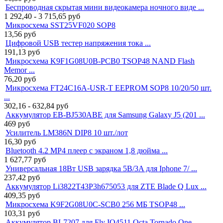
Беспроводная скрытая мини видеокамера ночного виде ...
1 292,40 - 3 715,65
руб
Микросхема SST25VF020 SOP8
13,56
руб
Цифровой USB тестер напряжения тока ...
191,13
руб
Микросхема K9F1G08U0B-PCB0 TSOP48 NAND Flash
Memor ...
76,20
руб
Микросхема FT24C16A-USR-T EEPROM SOP8 10/20/50 шт.
...
302,16 - 632,84
руб
Аккумулятор EB-BJ530ABE для Samsung Galaxy J5 (201 ...
469
руб
Усилитель LM386N DIP8 10 шт./лот
16,30
руб
Bluetooth 4.2 MP4 плеер с экраном 1,8 дюйма ...
1 627,77
руб
Универсальная 18Вт USB зарядка 5В/3A для Iphone 7/ ...
237,42
руб
Аккумулятор Li3822T43P3h675053 для ZTE Blade Q Lux ...
409,35
руб
Микросхема K9F2G08U0C-SCB0 256 МБ TSOP48 ...
103,31
руб
Аккумулятор BL7207 для Fly IQ4511 Octa Tornado One ...