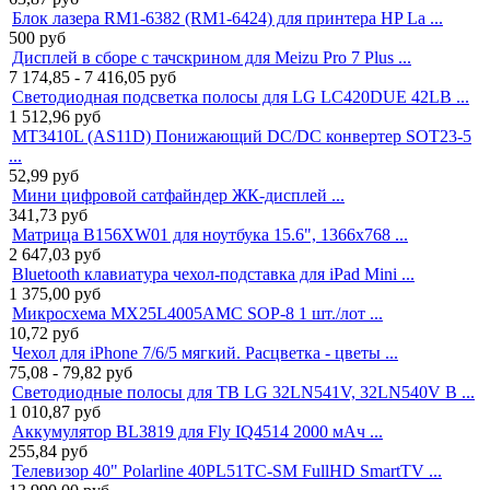
Блок лазера RM1-6382 (RM1-6424) для принтера HP La ...
500
руб
Дисплей в сборе с тачскрином для Meizu Pro 7 Plus ...
7 174,85 - 7 416,05
руб
Светодиодная подсветка полосы для LG LC420DUE 42LB ...
1 512,96
руб
MT3410L (AS11D) Понижающий DC/DC конвертер SOT23-5
...
52,99
руб
Мини цифровой сатфайндер ЖК-дисплей ...
341,73
руб
Матрица B156XW01 для ноутбука 15.6", 1366x768 ...
2 647,03
руб
Bluetooth клавиатура чехол-подставка для iPad Mini ...
1 375,00
руб
Микросхема MX25L4005AMC SOP-8 1 шт./лот ...
10,72
руб
Чехол для iPhone 7/6/5 мягкий. Расцветка - цветы ...
75,08 - 79,82
руб
Светодиодные полосы для ТВ LG 32LN541V, 32LN540V B ...
1 010,87
руб
Аккумулятор BL3819 для Fly IQ4514 2000 мАч ...
255,84
руб
Телевизор 40" Polarline 40PL51TC-SM FullHD SmartTV ...