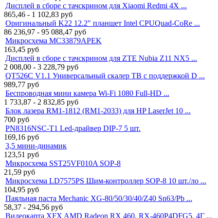
Дисплей в сборе с тачскрином для Xiaomi Redmi 4X ...
865,46 - 1 102,83
руб
Оригинальный K22 12.2" планшет Intel CPUQuad-CoRe ...
86 236,97 - 95 088,47
руб
Микросхема MC33879APEK
163,45
руб
Дисплей в сборе с тачскрином для ZTE Nubia Z11 NX5 ...
2 008,00 - 3 228,79
руб
QT526C V1.1 Универсальный скалер ТВ с поддержкой D ...
989,77
руб
Беспроводная мини камера Wi-Fi 1080 Full-HD ...
1 733,87 - 2 832,85
руб
Блок лазера RM1-1812 (RM1-2033) для HP LaserJet 10 ...
700
руб
PN8316NSC-T1 Led-драйвер DIP-7 5 шт.
169,16
руб
3,5 мини-динамик
123,51
руб
Микросхема SST25VF010A SOP-8
21,59
руб
Микросхема LD7575PS Шим-контроллер SOP-8 10 шт./ло ...
104,95
руб
Паяльная паста Mechanic XG-80/50/30/40/Z40 Sn63/Pb ...
58,37 - 294,56
руб
Видеокарта XFX AMD Radeon RX 460, RX-460P4DFG5, 4Г ...