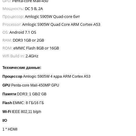
GPU:
Penta-core Mali-450
Мощность:
DC 5 В, 2А
Процессор:
Amlogic S905W Quad-core бит
Processor:
Amlogic S905W Quad Core ARM Cortex-A53
OS:
Android 7.1 OS
RAM:
DDR3 1GB or 2GB
ROM:
eMMC Flash 8GB or 16GB
Wifi Build in:
2.4GHz
Технические данные:
Процессор
Amlogic
S
905
W
4 ядра
ARM
Cortex
A
53
GPU
Penta-core Mali-450MP GPU
Памяти
DDR3: 1 GB/2 GB
Flash
EMMC: 8
ГБ
/16
ГБ
Wi-Fi
IEEE 802,11 b/g/n
I/O
1 * HDMI