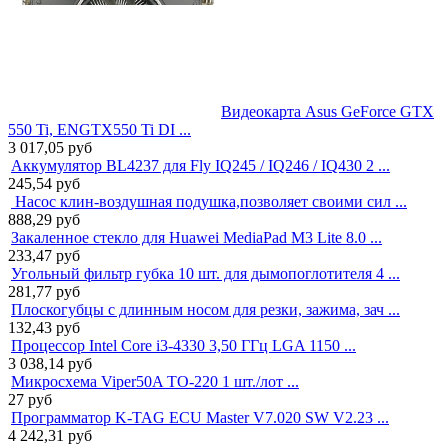
Видеокарта Asus GeForce GTX
550 Ti, ENGTX550 Ti DI ...
3 017,05
руб
Аккумулятор BL4237 для Fly IQ245 / IQ246 / IQ430 2 ...
245,54
руб
Насос клин-воздушная подушка,позволяет своими сил ...
888,29
руб
Закаленное стекло для Huawei MediaPad M3 Lite 8.0 ...
233,47
руб
Угольный фильтр губка 10 шт. для дымопоглотителя 4 ...
281,77
руб
Плоскогубцы с длинным носом для резки, зажима, зач ...
132,43
руб
Процессор Intel Core i3-4330 3,50 ГГц LGA 1150 ...
3 038,14
руб
Микросхема Viper50A TO-220 1 шт./лот ...
27
руб
Программатор K-TAG ECU Master V7.020 SW V2.23 ...
4 242,31
руб