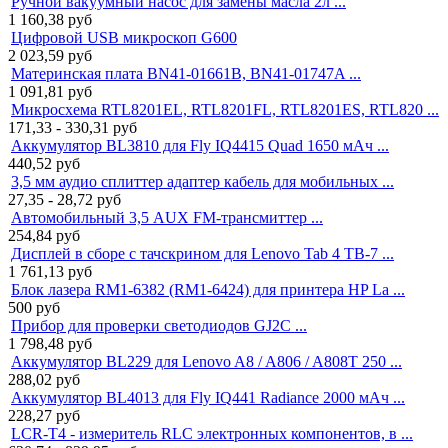
Ручной вакуумный насос для замены масла 2л ...
1 160,38
руб
Цифровой USB микроскоп G600
2 023,59
руб
Материнская плата BN41-01661B, BN41-01747A ...
1 091,81
руб
Микросхема RTL8201EL, RTL8201FL, RTL8201ES, RTL820 ...
171,33 - 330,31
руб
Аккумулятор BL3810 для Fly IQ4415 Quad 1650 мАч ...
440,52
руб
3,5 мм аудио сплиттер адаптер кабель для мобильных ...
27,35 - 28,72
руб
Автомобильный 3,5 AUX FM-трансмиттер ...
254,84
руб
Дисплей в сборе с тачскрином для Lenovo Tab 4 TB-7 ...
1 761,13
руб
Блок лазера RM1-6382 (RM1-6424) для принтера HP La ...
500
руб
Прибор для проверки светодиодов GJ2C ...
1 798,48
руб
Аккумулятор BL229 для Lenovo A8 / A806 / A808T 250 ...
288,02
руб
Аккумулятор BL4013 для Fly IQ441 Radiance 2000 мАч ...
228,27
руб
LCR-T4 - измеритель RLC электронных компонентов, в ...