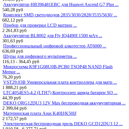
Аккумулятор HB396481EBC для Huawei Ascend G7 Plus ...
540,28
руб
Комплект SMD светодиодов 2835/3030/2828/3535/5630/ ...
682,12
руб
Прибор для проверки LCD матриц ...
2 261,83
руб
Аккумулятор BL8002 для Fly IQ4490I 1500 мАч ...
301,63
руб
Профессиональный цифровой алкотестер AT6000 ...
636,69
руб
Щупы для цифрового мультиметра ...
116,13 - 364,45
руб
Микросхема K9F1G08U0B-PCB0 TSOP48 NAND Flash
Memor ...
76,20
руб
VST29.03B Универсальная плата контроллера для матр ...
1 888,21
руб
LTC4054ES5-4.2 (LTH7) Контроллер заряда батареи SO ...
44,39
руб
DEKO ORG12DU3 12V Max беспроводная аккумуляторная ...
2 399,04
руб
Материнская плата Asus K40IJ/K50IJ
2 172,57
руб
Электрическая беспроводная дрель DEKO GCD12DU3 12 ...
1 910,58 - 6 277,71
руб