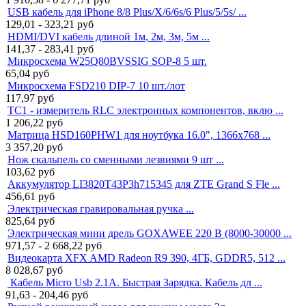
USB кабель для iPhone 8/8 Plus/X/6/6s/6 Plus/5/5s/ ...
129,01 - 323,21
руб
HDMI/DVI кабель длиной 1м, 2м, 3м, 5м ...
141,37 - 283,41
руб
Микросхема W25Q80BVSSIG SOP-8 5 шт.
65,04
руб
Микросхема FSD210 DIP-7 10 шт./лот
117,97
руб
TC1 - измеритель RLC электронных компонентов, вклю ...
1 206,22
руб
Матрица HSD160PHW1 для ноутбука 16.0", 1366x768 ...
3 357,20
руб
Нож скальпель со сменными лезвиями 9 шт ...
103,62
руб
Аккумулятор LI3820T43P3h715345 для ZTE Grand S Fle ...
456,61
руб
Электрическая гравировальная ручка ...
825,64
руб
Электрическая мини дрель GOXAWEE 220 В (8000-30000 ...
971,57 - 2 668,22
руб
Видеокарта XFX AMD Radeon R9 390, 4ГБ, GDDR5, 512 ...
8 028,67
руб
Кабель Micro Usb 2.1A. Быстрая Зарядка. Кабель дл ...
91,63 - 204,46
руб