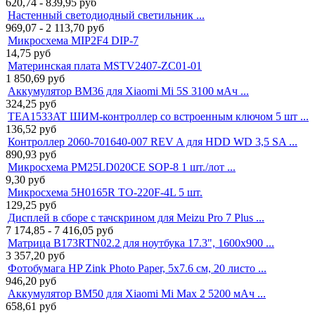
620,74 - 839,95
руб
Настенный светодиодный светильник ...
969,07 - 2 113,70
руб
Микросхема MIP2F4 DIP-7
14,75
руб
Материнская плата MSTV2407-ZC01-01
1 850,69
руб
Аккумулятор BM36 для Xiaomi Mi 5S 3100 мАч ...
324,25
руб
TEA1533AT ШИМ-контроллер со встроенным ключом 5 шт ...
136,52
руб
Контроллер 2060-701640-007 REV A для HDD WD 3,5 SA ...
890,93
руб
Микросхема PM25LD020CE SOP-8 1 шт./лот ...
9,30
руб
Микросхема 5H0165R TO-220F-4L 5 шт.
129,25
руб
Дисплей в сборе с тачскрином для Meizu Pro 7 Plus ...
7 174,85 - 7 416,05
руб
Матрица B173RTN02.2 для ноутбука 17.3", 1600x900 ...
3 357,20
руб
Фотобумага HP Zink Photo Paper, 5x7.6 см, 20 листо ...
946,20
руб
Аккумулятор BM50 для Xiaomi Mi Max 2 5200 мАч ...
658,61
руб