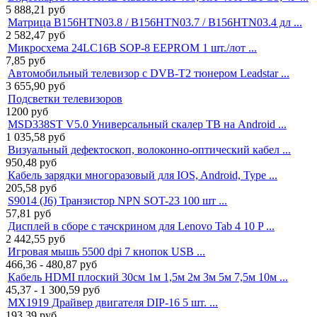
5 888,21
руб
Матрица B156HTN03.8 / B156HTN03.7 / B156HTN03.4 дл ...
2 582,47
руб
Микросхема 24LC16B SOP-8 EEPROM 1 шт./лот ...
7,85
руб
Автомобильный телевизор с DVB-T2 тюнером Leadstar ...
3 655,90
руб
Подсветки телевизоров
1200
руб
MSD338ST V5.0 Универсальный скалер ТВ на Android ...
1 035,58
руб
Визуальный дефектоскоп, волоконно-оптический кабел ...
950,48
руб
Кабель зарядки многоразовый для IOS, Android, Type ...
205,58
руб
S9014 (J6) Транзистор NPN SOT-23 100 шт ...
57,81
руб
Дисплей в сборе с тачскрином для Lenovo Tab 4 10 P ...
2 442,55
руб
Игровая мышь 5500 dpi 7 кнопок USB ...
466,36 - 480,87
руб
Кабель HDMI плоский 30см 1м 1,5м 2м 3м 5м 7,5м 10м ...
45,37 - 1 300,59
руб
MX1919 Драйвер двигателя DIP-16 5 шт. ...
193,39
руб