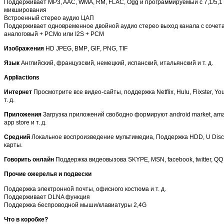
Поддерживает MP3, AAC, WMA, RM, FLAC, Ogg и программируемый с 7,1/5,1
микширования
Встроенный стерео аудио ЦАП
Поддерживает одновременное двойной аудио стерео выход канала с сочет
аналоговый + PCMo или I2S + PCM
Изображения
HD
JPEG
,
BMP
,
GIF
,
PNG
,
TIF
Язык
Английский, французский, немецкий, испанский, итальянский и т. д.
Appliactions
Интернет
Просмотрите все видео-сайты, поддержка Netflix, Hulu, Flixster, Yo
т. д.
Приложения
Загрузка приложений свободно формируют android market, am
app store и т. д.
Средний
Локальное воспроизведение мультимедиа, Поддержка HDD, U Disck,
карты.
Говорить онлайн
Поддержка видеовызова SKYPE, MSN, facebook, twitter, QQ и
Прочие ожерелья и подвески
Поддержка электронной почты, офисного костюма и т. д.
Поддерживает DLNA функция
Поддержка беспроводной мыши/клавиатуры 2,4G
Что в коробке?