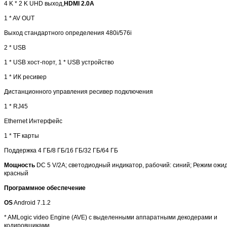
4 K * 2 K UHD
выход
,
HDMI 2.0A
1 * AV OUT
Выход стандартного определения 480i/576i
2 * USB
1 * USB хост-порт, 1 * USB устройство
1 * ИК ресивер
Дистанционного управления ресивер подключения
1 * RJ45
Ethernet Интерфейс
1 * TF карты
Поддержка 4 ГБ/8 ГБ/16 ГБ/32 ГБ/64 ГБ
Мощность
DC 5 V/2A; светодиодный индикатор, рабочий: синий; Режим ожи
красный
Программное обеспечение
OS
Android 7.1.2
* AMLogic video Engine (AVE) с выделенными аппаратными декодерами и
кодировщиками