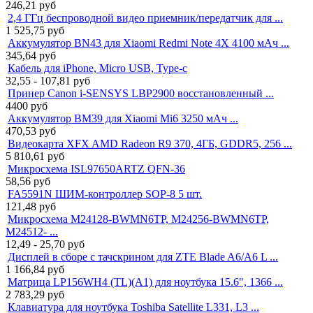
246,21
руб
2,4 ГГц беспроводной видео приемник/передатчик для ...
1 525,75
руб
Аккумулятор BN43 для Xiaomi Redmi Note 4X 4100 мАч ...
345,64
руб
Кабель для iPhone, Micro USB, Type-c
32,55 - 107,81
руб
Принер Canon i-SENSYS LBP2900 восстановленный ...
4400
руб
Аккумулятор BM39 для Xiaomi Mi6 3250 мАч ...
470,53
руб
Видеокарта XFX AMD Radeon R9 370, 4ГБ, GDDR5, 256 ...
5 810,61
руб
Микросхема ISL97650ARTZ QFN-36
58,56
руб
FA5591N ШИМ-контроллер SOP-8 5 шт.
121,48
руб
Микросхема M24128-BWMN6TP, M24256-BWMN6TP,
M24512- ...
12,49 - 25,70
руб
Дисплей в сборе с тачскрином для ZTE Blade A6/A6 L ...
1 166,84
руб
Матрица LP156WH4 (TL)(A1) для ноутбука 15.6", 1366 ...
2 783,29
руб
Клавиатура для ноутбука Toshiba Satellite L331, L3 ...