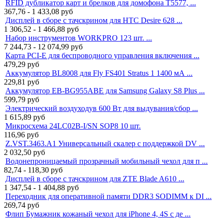
RFID дубликатор карт и брелков для домофона T5577, ...
367,76 - 1 433,08
руб
Дисплей в сборе с тачскрином для HTC Desire 628 ...
1 306,52 - 1 466,88
руб
Набор инструментов WORKPRO 123 шт. ...
7 244,73 - 12 074,99
руб
Карта PCI-E для беспроводного управления включения ...
479,29
руб
Аккумулятор BL8008 для Fly FS401 Stratus 1 1400 мА ...
229,81
руб
Аккумулятор EB-BG955ABE для Samsung Galaxy S8 Plus ...
599,79
руб
Электрический воздуходув 600 Вт для выдувания/сбор ...
1 615,89
руб
Микросхема 24LC02B-I/SN SOP8 10 шт.
116,96
руб
Z.VST.3463.A1 Универсальный скалер с поддержкой DV ...
2 032,50
руб
Водонепроницаемый прозрачный мобильный чехол для п ...
82,74 - 118,30
руб
Дисплей в сборе с тачскрином для ZTE Blade A610 ...
1 347,54 - 1 404,88
руб
Переходник для оперативной памяти DDR3 SODIMM к DI ...
269,74
руб
Флип Бумажник кожаный чехол для iPhone 4, 4S с де ...