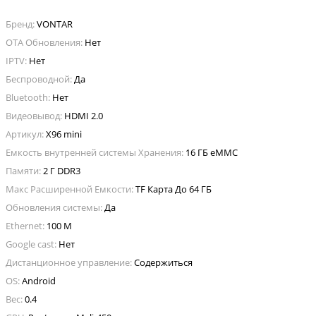
Бренд:
VONTAR
OTA Обновления:
Нет
IPTV:
Нет
Беспроводной:
Да
Bluetooth:
Нет
Видеовывод:
HDMI 2.0
Артикул:
X96 mini
Емкость внутренней системы Хранения:
16 ГБ eMMC
Памяти:
2 Г DDR3
Макс Расширенной Емкости:
TF Карта До 64 ГБ
Обновления системы:
Да
Ethernet:
100 М
Google cast:
Нет
Дистанционное управление:
Содержиться
OS:
Android
Вес:
0.4