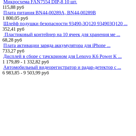
Микросхема FAN7554 DIP-8 10 шт.
115,88
руб
Плата питания BN44-00289A, BN44-00289B
1 800,05
руб
Шлейф подушки безопасности 93490-3Q120 934903Q120 ...
352,41
руб
Пластиковый контейнер на 10 ячеек для хранения ме ...
68,28
руб
Плата активации заряда аккумулятора для iPhone ...
733,27
руб
Дисплей в сборе с тачскрином для Lenovo K6 Power K ...
1 179,89 - 1 332,82
руб
Автомобильный видеорегистратор и радар-детектор с ...
6 983,85 - 9 503,99
руб