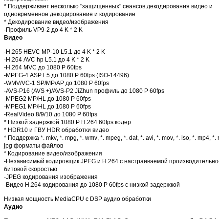
* Поддерживает несколько "защищенных" сеансов декодирования видео и
одновременное декодирование и кодирование
* Декодирование видео/изображения
-Профиль VP9-2 до 4 K * 2 K
Видео
-
H
.265
HEVC
MP
-10
L
5.1 до 4
K
* 2
K
-
H
.264
AVC
hp
L
5.1 до 4
K
* 2
K
-
H
.264
MVC
до 1080
P
60
fps
-
MPEG
-4
ASP
L
5 до 1080
P
60
fps
(
ISO
-14496)
-
WMV
/
VC
-1
SP
/
MP
/
AP
до 1080
P
60
fps
-
AVS
-
P
16 (
AVS
+)/
AVS
-
P
2
JiZhun
профиль до 1080
P
60
fps
-
MPEG
2
MP
/
HL
до 1080
P
60
fps
-
MPEG
1
MP
/
HL
до 1080
P
60
fps
-
RealVideo
8/9/10 до 1080
P
60
fps
* Низкой задержкой 1080
P
H
.264 60
fps
кодер
*
HDR
10 и ГВУ
HDR
обработки видео
* Поддержка *.
mkv
, *.
mpg
, *.
wmv
, *.
mpeg
, *.
dat
, *.
avi
, *.
mov
, *.
iso
, *.
mp
4, *.
jpg
форматы файлов
* Кодирование видео/изображения
-Независимый кодировщик
JPEG
и
H
.264 с настраиваемой производительно
битовой скоростью
-
JPEG
кодирования изображения
-Видео
H
.264 кодирования до 1080
P
60
fps
с низкой задержкой
Низкая мощность MediaCPU с DSP аудио обработки
Аудио