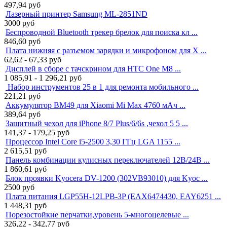
497,94
руб
Лазерный принтер Samsung ML-2851ND
3000
руб
Беспроводной Bluetooth трекер брелок для поиска кл ...
846,60
руб
Плата нижняя с разъемом зарядки и микрофоном для X ...
62,62 - 67,33
руб
Дисплей в сборе с тачскрином для HTC One M8 ...
1 085,91 - 1 296,21
руб
Набор инструментов 25 в 1 для ремонта мобильного ...
221,21
руб
Аккумулятор BM49 для Xiaomi Mi Max 4760 мАч ...
389,64
руб
Защитный чехол для iPhone 8/7 Plus/6/6s ,чехол 5 5 ...
141,37 - 179,25
руб
Процессор Intel Core i5-2500 3,30 ГГц LGA 1155 ...
2 615,51
руб
Панель комбинации кулисных переключателей 12В/24В ...
1 860,61
руб
Блок проявки Kyocera DV-1200 (302VB93010) для Kyoc ...
2500
руб
Плата питания LGP55H-12LPB-3P (EAX6474430, EAY6251 ...
1 448,31
руб
Порезостойкие перчатки,уровень 5-многоцелевые ...
326,22 - 342,77
руб