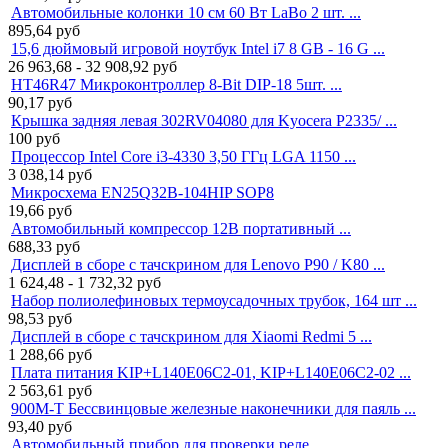
Автомобильные колонки 10 см 60 Вт LaBo 2 шт. ...
895,64
руб
15,6 дюймовый игровой ноутбук Intel i7 8 GB - 16 G ...
26 963,68 - 32 908,92
руб
HT46R47 Микроконтроллер 8-Bit DIP-18 5шт. ...
90,17
руб
Крышка задняя левая 302RV04080 для Kyocera P2335/ ...
100
руб
Процессор Intel Core i3-4330 3,50 ГГц LGA 1150 ...
3 038,14
руб
Микросхема EN25Q32B-104HIP SOP8
19,66
руб
Автомобильный компрессор 12В портативный ...
688,33
руб
Дисплей в сборе с тачскрином для Lenovo P90 / K80 ...
1 624,48 - 1 732,32
руб
Набор полиолефиновых термоусадочных трубок, 164 шт ...
98,53
руб
Дисплей в сборе с тачскрином для Xiaomi Redmi 5 ...
1 288,66
руб
Плата питания KIP+L140E06C2-01, KIP+L140E06C2-02 ...
2 563,61
руб
900M-T Бессвинцовые железные наконечники для паяль ...
93,40
руб
Автомобильный прибор для проверки реле ...