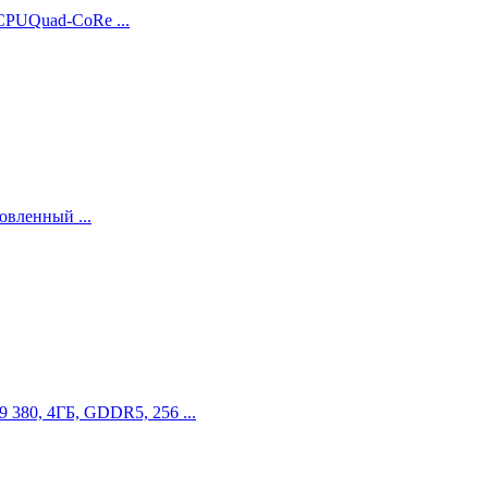
CPUQuad-CoRe ...
овленный ...
380, 4ГБ, GDDR5, 256 ...