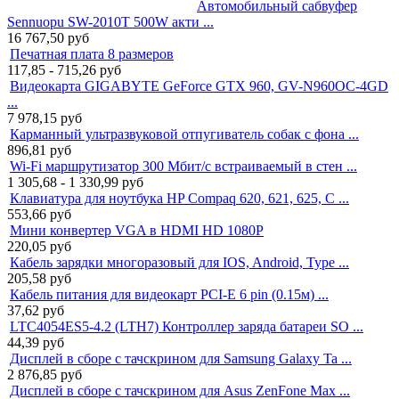
Автомобильный сабвуфер
Sennuopu SW-2010T 500W акти ...
16 767,50
руб
Печатная плата 8 размеров
117,85 - 715,26
руб
Видеокарта GIGABYTE GeForce GTX 960, GV-N960OC-4GD
...
7 978,15
руб
Карманный ультразвуковой отпугиватель собак с фона ...
896,81
руб
Wi-Fi маршрутизатор 300 Мбит/с встраиваемый в стен ...
1 305,68 - 1 330,99
руб
Клавиатура для ноутбука HP Compaq 620, 621, 625, C ...
553,66
руб
Мини конвертер VGA в HDMI HD 1080P
220,05
руб
Кабель зарядки многоразовый для IOS, Android, Type ...
205,58
руб
Кабель питания для видеокарт PCI-E 6 pin (0.15м) ...
37,62
руб
LTC4054ES5-4.2 (LTH7) Контроллер заряда батареи SO ...
44,39
руб
Дисплей в сборе с тачскрином для Samsung Galaxy Ta ...
2 876,85
руб
Дисплей в сборе с тачскрином для Asus ZenFone Max ...