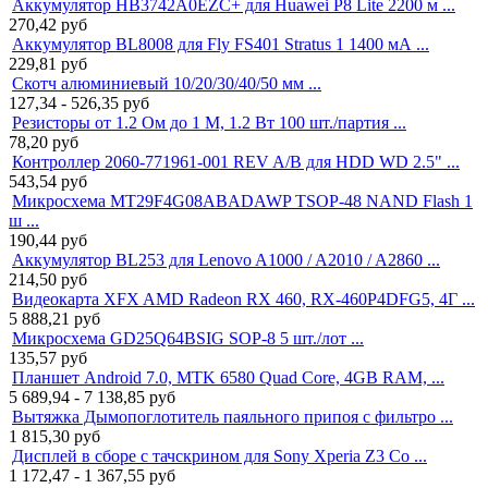
Аккумулятор HB3742A0EZC+ для Huawei P8 Lite 2200 м ...
270,42
руб
Аккумулятор BL8008 для Fly FS401 Stratus 1 1400 мА ...
229,81
руб
Скотч алюминиевый 10/20/30/40/50 мм ...
127,34 - 526,35
руб
Резисторы от 1.2 Ом до 1 М, 1.2 Вт 100 шт./партия ...
78,20
руб
Контроллер 2060-771961-001 REV A/B для HDD WD 2.5" ...
543,54
руб
Микросхема MT29F4G08ABADAWP TSOP-48 NAND Flash 1
ш ...
190,44
руб
Аккумулятор BL253 для Lenovo A1000 / A2010 / A2860 ...
214,50
руб
Видеокарта XFX AMD Radeon RX 460, RX-460P4DFG5, 4Г ...
5 888,21
руб
Микросхема GD25Q64BSIG SOP-8 5 шт./лот ...
135,57
руб
Планшет Android 7.0, MTK 6580 Quad Core, 4GB RAM, ...
5 689,94 - 7 138,85
руб
Вытяжка Дымопоглотитель паяльного припоя с фильтро ...
1 815,30
руб
Дисплей в сборе с тачскрином для Sony Xperia Z3 Co ...
1 172,47 - 1 367,55
руб