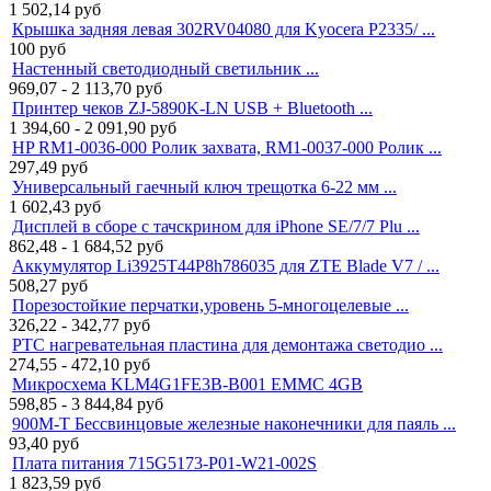
1 502,14
руб
Крышка задняя левая 302RV04080 для Kyocera P2335/ ...
100
руб
Настенный светодиодный светильник ...
969,07 - 2 113,70
руб
Принтер чеков ZJ-5890K-LN USB + Bluetooth ...
1 394,60 - 2 091,90
руб
HP RM1-0036-000 Ролик захвата, RM1-0037-000 Ролик ...
297,49
руб
Универсальный гаечный ключ трещотка 6-22 мм ...
1 602,43
руб
Дисплей в сборе с тачскрином для iPhone SE/7/7 Plu ...
862,48 - 1 684,52
руб
Аккумулятор Li3925T44P8h786035 для ZTE Blade V7 / ...
508,27
руб
Порезостойкие перчатки,уровень 5-многоцелевые ...
326,22 - 342,77
руб
PTC нагревательная пластина для демонтажа светодио ...
274,55 - 472,10
руб
Микросхема KLM4G1FE3B-B001 EMMC 4GB
598,85 - 3 844,84
руб
900M-T Бессвинцовые железные наконечники для паяль ...
93,40
руб
Плата питания 715G5173-P01-W21-002S
1 823,59
руб