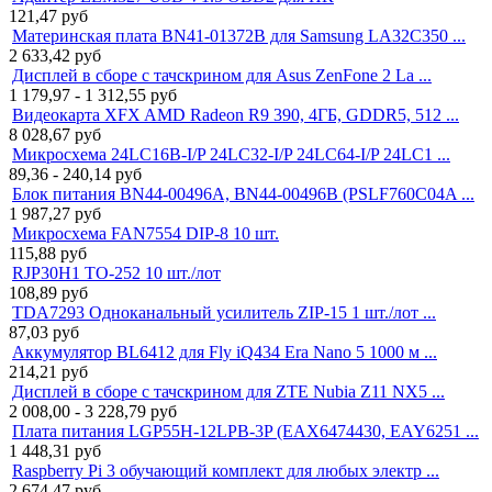
121,47
руб
Материнская плата BN41-01372B для Samsung LA32C350 ...
2 633,42
руб
Дисплей в сборе с тачскрином для Asus ZenFone 2 La ...
1 179,97 - 1 312,55
руб
Видеокарта XFX AMD Radeon R9 390, 4ГБ, GDDR5, 512 ...
8 028,67
руб
Микросхема 24LC16B-I/P 24LC32-I/P 24LC64-I/P 24LC1 ...
89,36 - 240,14
руб
Блок питания BN44-00496A, BN44-00496B (PSLF760C04A ...
1 987,27
руб
Микросхема FAN7554 DIP-8 10 шт.
115,88
руб
RJP30H1 TO-252 10 шт./лот
108,89
руб
TDA7293 Одноканальный усилитель ZIP-15 1 шт./лот ...
87,03
руб
Аккумулятор BL6412 для Fly iQ434 Era Nano 5 1000 м ...
214,21
руб
Дисплей в сборе с тачскрином для ZTE Nubia Z11 NX5 ...
2 008,00 - 3 228,79
руб
Плата питания LGP55H-12LPB-3P (EAX6474430, EAY6251 ...
1 448,31
руб
Raspberry Pi 3 обучающий комплект для любых электр ...
2 674,47
руб