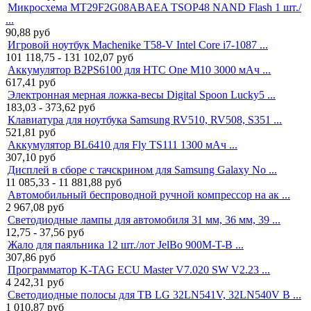
Микросхема MT29F2G08ABAEA TSOP48 NAND Flash 1 шт./
...
90,88
руб
Игровой ноутбук Machenike T58-V Intel Core i7-1087 ...
101 118,75 - 131 102,07
руб
Аккумулятор B2PS6100 для HTC One M10 3000 мАч ...
617,41
руб
Электронная мерная ложка-весы Digital Spoon Lucky5 ...
183,03 - 373,62
руб
Клавиатура для ноутбука Samsung RV510, RV508, S351 ...
521,81
руб
Аккумулятор BL6410 для Fly TS111 1300 мАч ...
307,10
руб
Дисплей в сборе с тачскрином для Samsung Galaxy No ...
11 085,33 - 11 881,88
руб
Автомобильный беспроводной ручной компрессор на ак ...
2 967,08
руб
Светодиодные лампы для автомобиля 31 мм, 36 мм, 39 ...
12,75 - 37,56
руб
Жало для паяльника 12 шт./лот JelBo 900M-T-B ...
307,86
руб
Программатор K-TAG ECU Master V7.020 SW V2.23 ...
4 242,31
руб
Светодиодные полосы для ТВ LG 32LN541V, 32LN540V B ...
1 010,87
руб