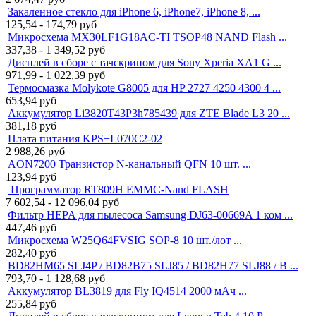
Закаленное стекло для iPhone 6, iPhone7, iPhone 8, ...
125,54 - 174,79
руб
Микросхема MX30LF1G18AC-TI TSOP48 NAND Flash ...
337,38 - 1 349,52
руб
Дисплей в сборе с тачскрином для Sony Xperia XA1 G ...
971,99 - 1 022,39
руб
Термосмазка Molykote G8005 для HP 2727 4250 4300 4 ...
653,94
руб
Аккумулятор Li3820T43P3h785439 для ZTE Blade L3 20 ...
381,18
руб
Плата питания KPS+L070C2-02
2 988,26
руб
AON7200 Транзистор N-канальный QFN 10 шт. ...
123,94
руб
Программатор RT809H EMMC-Nand FLASH
7 602,54 - 12 096,04
руб
Фильтр HEPA для пылесоса Samsung DJ63-00669A 1 ком ...
447,46
руб
Микросхема W25Q64FVSIG SOP-8 10 шт./лот ...
282,40
руб
BD82HM65 SLJ4P / BD82B75 SLJ85 / BD82H77 SLJ88 / B ...
793,70 - 1 128,68
руб
Аккумулятор BL3819 для Fly IQ4514 2000 мАч ...
255,84
руб