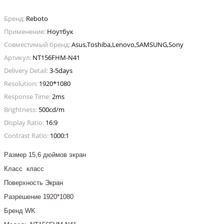
Бренд:
Reboto
Применение:
Ноутбук
Совместимый бренд:
Asus,Toshiba,Lenovo,SAMSUNG,Sony
Артикул:
NT156FHM-N41
Delivery Detail:
3-5days
Resolution:
1920*1080
Response Time:
2ms
Brightness:
500cd/m
Display Ratio:
16:9
Contrast Ratio:
1000:1
Размер
15,6 дюймов экран
Класс
класс
Поверхность
Экран
Разрешение
1920*1080
Бренд
WK