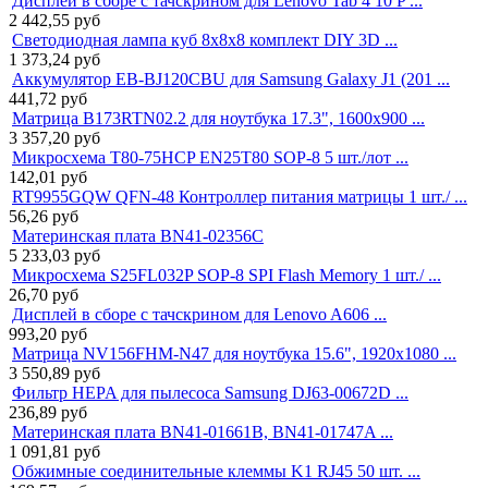
Дисплей в сборе с тачскрином для Lenovo Tab 4 10 P ...
2 442,55
руб
Светодиодная лампа куб 8x8x8 комплект DIY 3D ...
1 373,24
руб
Аккумулятор EB-BJ120CBU для Samsung Galaxy J1 (201 ...
441,72
руб
Матрица B173RTN02.2 для ноутбука 17.3", 1600x900 ...
3 357,20
руб
Микросхема T80-75HCP EN25T80 SOP-8 5 шт./лот ...
142,01
руб
RT9955GQW QFN-48 Контроллер питания матрицы 1 шт./ ...
56,26
руб
Материнская плата BN41-02356C
5 233,03
руб
Микросхема S25FL032P SOP-8 SPI Flash Memory 1 шт./ ...
26,70
руб
Дисплей в сборе с тачскрином для Lenovo A606 ...
993,20
руб
Матрица NV156FHM-N47 для ноутбука 15.6", 1920x1080 ...
3 550,89
руб
Фильтр HEPA для пылесоса Samsung DJ63-00672D ...
236,89
руб
Материнская плата BN41-01661B, BN41-01747A ...
1 091,81
руб
Обжимные соединительные клеммы K1 RJ45 50 шт. ...