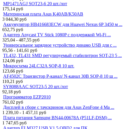
MP1471AGJ SOT23-6 20 шт./лот
175,14
руб
Материнская плата Asus K40AB/K50AB
3 044,30
руб
Аккумулятор HB416683ECW для Huawei Nexus 6P 3450 м ...
652,75
руб
Адаптер Anycast TV Stick 1080P с поддержкой Wi-Fi ...
325,04 - 487,55
руб
Универсальное зарядное устройство динамо USB для с ...
95,56 - 141,61
руб
TL432, TL431 SMD регулируемый стабилитрон SOT-23 5 ...
124,06
руб
Микросхема 24LC32A SOP-8 10 шт.
123,66
руб
AF4502C Транзистор P-канал/ N-канал 30В SOP-8 10 ш ...
110,21
руб
SY8088AAC SOT23-5 20 шт./лот
92,18
руб
Программатор EZP2010
761,02
руб
Дисплей в сборе с тачскрином для Asus ZenFone 4 Ma ...
1 239,10 - 1 457,11
руб
Плата питания Samsung BN44-00678A (P51LF-DSM) ...
1 747,65
руб
Адаптер ELM327 USB V1.5 OBD2 для ПК