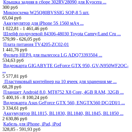
Крышка задняя в сборе 302RV28090 для Kyocera ...
300
руб
Микросхема W25Q80BVSSIG SOP-8 5 шт.
65,04
руб
Аккумулятор для iPhone 5S 1560 мАч ...
1 022,81 - 1 461,46
руб
Шлейф подрулевой 84306-48030 Toyota Camry/Land Cru ...
579,99 - 626,05
руб
Плата питания TV4205-ZC02-01
1 441,76
руб
Фильтр HEPA для пылесоса LG ADQ73393504 ...
534,63
руб
Видеокарта GIGABYTE GeForce GTX 950, GV-N950WF2OC-
...
5 577,81
руб
Пластиковый контейнер на 10 ячеек для хранения ме ...
68,28
руб
Планшет Android 8.0, MT8752 X8 Core, 4GB RAM, 32GB ...
5 400,16 - 8 100,24
руб
Видеокарта Asus GeForce GTX 560, ENGTX560 DC/2DI/1 ...
3 334,61
руб
Аккумулятор BL1815, BL1830, BL1840, BL1845, BL1850 ...
2 630,86
руб
Кабель для iPhone, iPad, iPod
328,85 - 591,93
руб