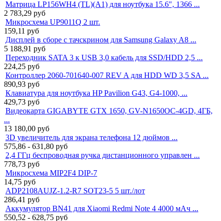
Матрица LP156WH4 (TL)(A1) для ноутбука 15.6", 1366 ...
2 783,29
руб
Микросхема UP9011Q 2 шт.
159,11
руб
Дисплей в сборе с тачскрином для Samsung Galaxy A8 ...
5 188,91
руб
Переходник SATA 3 к USB 3,0 кабель для SSD/HDD 2,5 ...
224,25
руб
Контроллер 2060-701640-007 REV A для HDD WD 3,5 SA ...
890,93
руб
Клавиатура для ноутбука HP Pavilion G43, G4-1000, ...
429,73
руб
Видеокарта GIGABYTE GTX 1650, GV-N1650OC-4GD, 4ГБ,
...
13 180,00
руб
3D увеличитель для экрана телефона 12 дюймов ...
575,86 - 631,80
руб
2,4 ГГц беспроводная ручка дистанционного управлен ...
778,73
руб
Микросхема MIP2F4 DIP-7
14,75
руб
ADP2108AUJZ-1.2-R7 SOT23-5 5 шт./лот
286,41
руб
Аккумулятор BN41 для Xiaomi Redmi Note 4 4000 мАч ...
550,52 - 628,75
руб