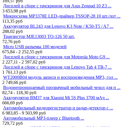
169,57
руб
Дисплей в сборе с тачскрином для Asus Zenpad 10 Z3 ...
3 653,98
руб
Микросхема MP3378E LED-драйвер TSSOP-28 10 шт./лот ...
113,35
руб
Аккумулятор BL243 для Lenovo K3 Note / K50-T5 / A7 ...
288,02
руб
Транзистор MJE13003 TO-126 50 шт.
72,76
руб
Micro USB разъемы 100 моделей
675,84 - 2 252,55
руб
Дисплей в сборе с тачскрином для Motorola Moto G9 ...
2 227,11 - 2 597,02
руб
Дисплей в сборе с тачскрином для Lenovo Tab 4 TB-7 ...
1 761,13
руб
WT2000B04 модуль записи и воспроизведения MP3, гол ...
2 749,66
руб
Водонепроницаемый прозрачный мобильный чехол для п ...
82,74 - 118,30
руб
Аккумулятор BM37 для Xiaomi Mi 5S Plus 3700 мАч ...
666,69
руб
Автомобильный видеорегистратор и радар-детектор с ...
6 983,85 - 9 503,99
руб
Автомобильный MP3-плеер с Bluetooth ...
729,72
руб