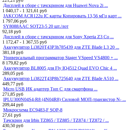
221,21
руб
Дисплей в сборе с тачскрином для Huawei Nova 2i ...
1 040,17 - 1 321,61
руб
JAKCOM ACR122u IC карты Копировать 13,56 мГц карт ...
1 797,06
руб
SY8088AAC SOT23-5 20 шт./лот
92,18
руб
Дисплей в сборе с тачскрином для Sony Xperia Z3 Co ...
1 172,47 - 1 367,55
руб
Аккумулятор Li3820T43P3h785439 для ZTE Blade L3 20 ...
381,18
руб
Универсальный программатор Stager VSpeed VS4800 + ...
8 179,82
руб
Аккумулятор BL8005 для Fly IQ4512 Quad EVO Chic 4 ...
289,05
руб
Аккумулятор Li3822T43P8h725640 для ZTE Blade A510 ...
449,77
руб
Micro USB ИК адаптер Тип C для смартфона ...
271,85
руб
IPLU300N04S4-R8 (4N04R8) Силовой МОП-транзистор N- ...
209,44
руб
Микросхема EC9483-F SOP-8
27,61
руб
Тачскрин для Irbis TZ865 / TZ885 / TZ874 / TZ872 / ...
430,50
руб