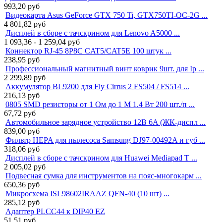
993,20
руб
Видеокарта Asus GeForce GTX 750 Ti, GTX750TI-OC-2G ...
4 801,82
руб
Дисплей в сборе с тачскрином для Lenovo A5000 ...
1 093,36 - 1 259,04
руб
Коннектор RJ-45 8P8C CAT5/CAT5E 100 штук ...
238,95
руб
Профессиональный магнитный винт коврик 9шт. для Ip ...
2 299,89
руб
Аккумулятор BL9200 для Fly Cirrus 2 FS504 / FS514 ...
216,13
руб
0805 SMD резисторы от 1 Ом до 1 М 1.4 Вт 200 шт./п ...
67,72
руб
Автомобильное зарядное устройство 12В 6A (ЖК-диспл ...
839,00
руб
Фильтр HEPA для пылесоса Samsung DJ97-00492A и губ ...
318,06
руб
Дисплей в сборе с тачскрином для Huawei Mediapad T ...
2 005,02
руб
Подвесная сумка для инструментов на пояс-многокарм ...
650,36
руб
Микросхема ISL98602IRAAZ QFN-40 (10 шт) ...
285,12
руб
Адаптер PLCC44 к DIP40 EZ
51,51
руб