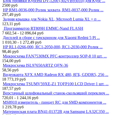
Блок проявки Kyocera DV-1200 (302VB93010) для Kyoc ...
2500
руб
HP RM1-0036-000 Ролик захвата, RM1-0037-000 Ролик ...
297,49
руб
Задняя крышка для Nokia XL, Microsoft Lumia XL + п ...
123,11
руб
Программатор RT809H EMMC-Nand FLASH
7 602,54 - 12 096,04
руб
Дисплей в сборе с тачскрином для Xiaomi Redmi 5 Pl ...
1 010,30 - 1 272,49
руб
HP RL1-0266-000, RC1-2050-000, RC1-2030-000 Ролик ...
98,46
руб
Микросхема FAN7530MX PFC-контроллер SOP-8 10 шт. ...
154,00
руб
Микросхема ISL97650ARTZ QFN-36
58,56
руб
Видеокарта XFX AMD Radeon RX 480, 8ГБ, GDDR5, 256 ...
18 773,19
руб
Микросхема TSUMV59XE-Z1 TQFP100 LCD Driver 1 шт. ...
187,57
руб
Верстачный шлифовальный станок-cкользящий переключ ...
720,01 - 1 244,16
руб
MS8910 измеритель - пинцет RC для SMD-компонентов ...
1 219,78
руб
Материнская плата BN41-01372B для Samsung LA32C350 ...