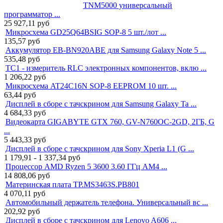
TNM5000 универсальный
программатор ...
25 927,11
руб
Микросхема GD25Q64BSIG SOP-8 5 шт./лот ...
135,57
руб
Аккумулятор EB-BN920ABE для Samsung Galaxy Note 5 ...
535,48
руб
TC1 - измеритель RLC электронных компонентов, вклю ...
1 206,22
руб
Микросхема AT24C16N SOP-8 EEPROM 10 шт. ...
63,44
руб
Дисплей в сборе с тачскрином для Samsung Galaxy Ta ...
4 684,33
руб
Видеокарта GIGABYTE GTX 760, GV-N760OC-2GD, 2ГБ, G
...
5 443,33
руб
Дисплей в сборе с тачскрином для Sony Xperia L1 (G ...
1 179,91 - 1 337,34
руб
Процессор AMD Ryzen 5 3600 3.60 ГГц AM4 ...
14 808,06
руб
Материнская плата TP.MS3463S.PB801
4 070,11
руб
Автомобильный держатель телефона. Универсальный вс ...
202,92
руб
Дисплей в сборе с тачскрином для Lenovo A606 ...