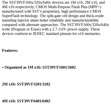
The SST39VF160x/320x/640x devices are 1M x16, 2M x16, and
4M x16 respectively, CMOS Multi-Purpose Flash Plus (MPF+)
manufactured with SST’s proprietary, high performance CMOS
SuperFlash technology. The split-gate cell design and thick-oxide
tunneling injector attain better reliability and manufacturability
compared with alternate approaches. The SST39VF160x/320x/640x
write (Program or Erase) with a 2.7-3.6V power supply. These
devices conform to JEDEC standard pinouts for x16 memories.
Features:
• Organized as 1M x16: SST39VF1601/1602
2M x16: SST39VF3201/3202
4M x16: SST39VF6401/6402