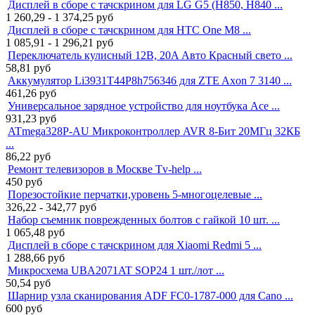
Дисплей в сборе с тачскрином для LG G5 (H850, H840 ...
1 260,29 - 1 374,25
руб
Дисплей в сборе с тачскрином для HTC One M8 ...
1 085,91 - 1 296,21
руб
Переключатель кулисный 12В, 20A Авто Красный свето ...
58,81
руб
Аккумулятор Li3931T44P8h756346 для ZTE Axon 7 3140 ...
461,26
руб
Универсальное зарядное устройство для ноутбука Ace ...
931,23
руб
ATmega328P-AU Микроконтроллер AVR 8-Бит 20МГц 32КБ
...
86,22
руб
Ремонт телевизоров в Москве Tv-help ...
450
руб
Порезостойкие перчатки,уровень 5-многоцелевые ...
326,22 - 342,77
руб
Набор съемник поврежденных болтов с гайкой 10 шт. ...
1 065,48
руб
Дисплей в сборе с тачскрином для Xiaomi Redmi 5 ...
1 288,66
руб
Микросхема UBA2071AT SOP24 1 шт./лот ...
50,54
руб
Шарнир узла сканирования ADF FC0-1787-000 для Cano ...
600
руб