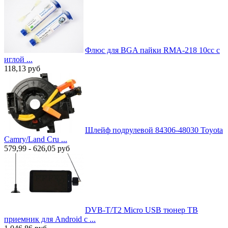
Флюс для BGA пайки RMA-218 10cc с
иглой ...
118,13
руб
Шлейф подрулевой 84306-48030 Toyota
Camry/Land Cru ...
579,99 - 626,05
руб
DVB-T/T2 Micro USB тюнер ТВ
приемник для Android с ...