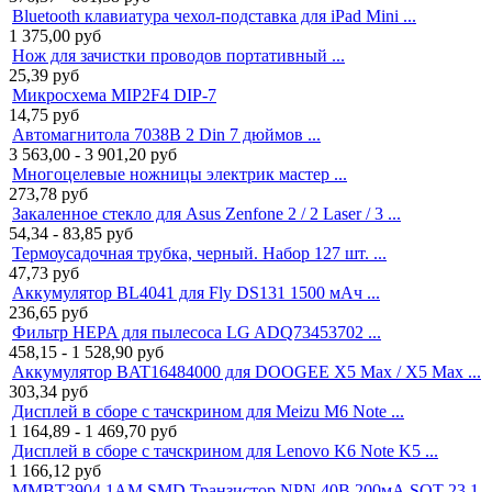
Bluetooth клавиатура чехол-подставка для iPad Mini ...
1 375,00
руб
Нож для зачистки проводов портативный ...
25,39
руб
Микросхема MIP2F4 DIP-7
14,75
руб
Автомагнитола 7038B 2 Din 7 дюймов ...
3 563,00 - 3 901,20
руб
Многоцелевые ножницы электрик мастер ...
273,78
руб
Закаленное стекло для Asus Zenfone 2 / 2 Laser / 3 ...
54,34 - 83,85
руб
Термоусадочная трубка, черный. Набор 127 шт. ...
47,73
руб
Аккумулятор BL4041 для Fly DS131 1500 мАч ...
236,65
руб
Фильтр HEPA для пылесоса LG ADQ73453702 ...
458,15 - 1 528,90
руб
Аккумулятор BAT16484000 для DOOGEE X5 Max / X5 Max ...
303,34
руб
Дисплей в сборе с тачскрином для Meizu M6 Note ...
1 164,89 - 1 469,70
руб
Дисплей в сборе с тачскрином для Lenovo K6 Note K5 ...
1 166,12
руб
MMBT3904 1AM SMD Транзистор NPN 40В 200мА SOT-23 1