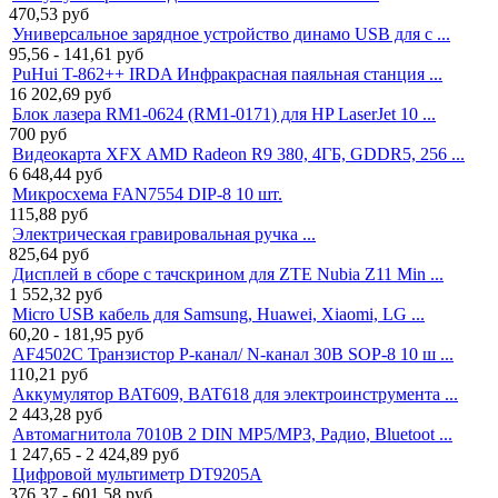
470,53
руб
Универсальное зарядное устройство динамо USB для с ...
95,56 - 141,61
руб
PuHui T-862++ IRDA Инфракрасная паяльная станция ...
16 202,69
руб
Блок лазера RM1-0624 (RM1-0171) для HP LaserJet 10 ...
700
руб
Видеокарта XFX AMD Radeon R9 380, 4ГБ, GDDR5, 256 ...
6 648,44
руб
Микросхема FAN7554 DIP-8 10 шт.
115,88
руб
Электрическая гравировальная ручка ...
825,64
руб
Дисплей в сборе с тачскрином для ZTE Nubia Z11 Min ...
1 552,32
руб
Micro USB кабель для Samsung, Huawei, Xiaomi, LG ...
60,20 - 181,95
руб
AF4502C Транзистор P-канал/ N-канал 30В SOP-8 10 ш ...
110,21
руб
Аккумулятор BAT609, BAT618 для электроинструмента ...
2 443,28
руб
Автомагнитола 7010B 2 DIN MP5/MP3, Радио, Bluetoot ...
1 247,65 - 2 424,89
руб
Цифровой мультиметр DT9205A
376,37 - 601,58
руб