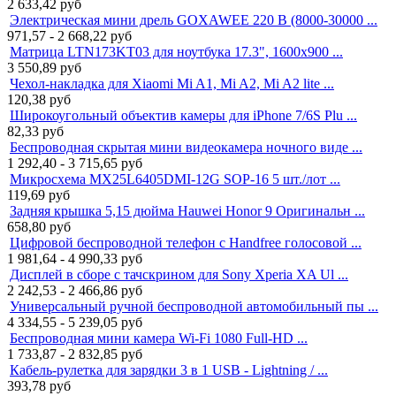
2 633,42
руб
Электрическая мини дрель GOXAWEE 220 В (8000-30000 ...
971,57 - 2 668,22
руб
Матрица LTN173KT03 для ноутбука 17.3", 1600x900 ...
3 550,89
руб
Чехол-накладка для Xiaomi Mi A1, Mi A2, Mi A2 lite ...
120,38
руб
Широкоугольный объектив камеры для iPhone 7/6S Plu ...
82,33
руб
Беспроводная скрытая мини видеокамера ночного виде ...
1 292,40 - 3 715,65
руб
Микросхема MX25L6405DMI-12G SOP-16 5 шт./лот ...
119,69
руб
Задняя крышка 5,15 дюйма Hauwei Honor 9 Оригинальн ...
658,80
руб
Цифровой беспроводной телефон с Handfree голосовой ...
1 981,64 - 4 990,33
руб
Дисплей в сборе с тачскрином для Sony Xperia XA Ul ...
2 242,53 - 2 466,86
руб
Универсальный ручной беспроводной автомобильный пы ...
4 334,55 - 5 239,05
руб
Беспроводная мини камера Wi-Fi 1080 Full-HD ...
1 733,87 - 2 832,85
руб
Кабель-рулетка для зарядки 3 в 1 USB - Lightning / ...
393,78
руб