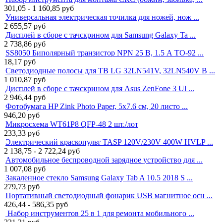
301,05 - 1 160,85
руб
Универсальная электрическая точилка для ножей, нож ...
2 655,57
руб
Дисплей в сборе с тачскрином для Samsung Galaxy Ta ...
2 738,86
руб
SS8050 Биполярный транзистор NPN 25 В, 1.5 А TO-92 ...
18,17
руб
Светодиодные полосы для ТВ LG 32LN541V, 32LN540V B ...
1 010,87
руб
Дисплей в сборе с тачскрином для Asus ZenFone 3 Ul ...
2 946,44
руб
Фотобумага HP Zink Photo Paper, 5x7.6 см, 20 листо ...
946,20
руб
Микросхема WT61P8 QFP-48 2 шт./лот
233,33
руб
Электрический краскопульт TASP 120V/230V 400W HVLP ...
2 138,75 - 2 722,24
руб
Автомобильное беспроводной зарядное устройство для ...
1 007,08
руб
Закаленное стекло Samsung Galaxy Tab A 10.5 2018 S ...
279,73
руб
Портативный светодиодный фонарик USB магнитное осн ...
426,44 - 586,35
руб
Набор инструментов 25 в 1 для ремонта мобильного ...