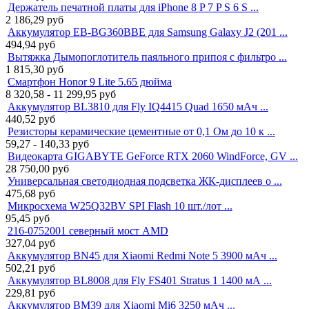
Держатель печатной платы для iPhone 8 P 7 P S 6 S ...
2 186,29
руб
Аккумулятор EB-BG360BBE для Samsung Galaxy J2 (201 ...
494,94
руб
Вытяжка Дымопоглотитель паяльного припоя с фильтро ...
1 815,30
руб
Смартфон Honor 9 Lite 5.65 дюйма
8 320,58 - 11 299,95
руб
Аккумулятор BL3810 для Fly IQ4415 Quad 1650 мАч ...
440,52
руб
Резисторы керамические цементные от 0,1 Ом до 10 к ...
59,27 - 140,33
руб
Видеокарта GIGABYTE GeForce RTX 2060 WindForce, GV ...
28 750,00
руб
Универсальная светодиодная подсветка ЖК-дисплеев о ...
475,68
руб
Микросхема W25Q32BV SPI Flash 10 шт./лот ...
95,45
руб
216-0752001 северный мост AMD
327,04
руб
Аккумулятор BN45 для Xiaomi Redmi Note 5 3900 мАч ...
502,21
руб
Аккумулятор BL8008 для Fly FS401 Stratus 1 1400 мА ...
229,81
руб
Аккумулятор BM39 для Xiaomi Mi6 3250 мАч ...