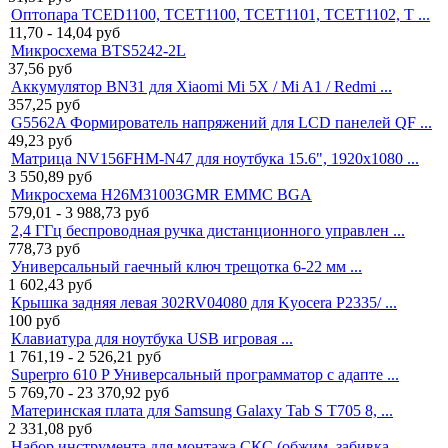
Оптопара TCED1100, TCET1100, TCET1101, TCET1102, T ...
11,70 - 14,04
руб
Микросхема BTS5242-2L
37,56
руб
Аккумулятор BN31 для Xiaomi Mi 5X / Mi A1 / Redmi ...
357,25
руб
G5562A Формирователь напряжений для LCD панелей QF ...
49,23
руб
Матрица NV156FHM-N47 для ноутбука 15.6", 1920x1080 ...
3 550,89
руб
Микросхема H26M31003GMR EMMC BGA
579,01 - 3 988,73
руб
2,4 ГГц беспроводная ручка дистанционного управлен ...
778,73
руб
Универсальный гаечный ключ трещотка 6-22 мм ...
1 602,43
руб
Крышка задняя левая 302RV04080 для Kyocera P2335/ ...
100
руб
Клавиатура для ноутбука USB игровая ...
1 761,19 - 2 526,21
руб
Superpro 610 P Универсальный программатор с адапте ...
5 769,70 - 23 370,92
руб
Материнская плата для Samsung Galaxy Tab S T705 8, ...
2 331,08
руб
Набор инструмента для монтажа СКС (обжим, забивка, ...