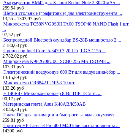
Аккумулятор BM45 для Xiaomi Redmi Note 2 3020 мАч ...
259,54
руб
Щетки угольные (графитовые) для электроинструмента ...
13,55 - 1303,97
руб
Микросхема TC58NVG0S3HTA00 TSOP48 NAND Flash 1 шт.
...
97,52
руб
Беспроводной Bluetooth саундбар BS-28B мощностью 2 ...
2 180,63
руб
Процессор Intel Core i5-3470 3,20 ГГц LGA 1155 ...
2 782,02
руб
Микросхема K9F2G08U0C-SCB0 256 МБ TSOP48 ...
103,31
руб
Электрический воздуходув 600 Вт для выдувания/сбор ...
1 615,89
руб
Микросхема CR6842T DIP-8 10 шт.
133,26
руб
HT46R47 Микроконтроллер 8-Bit DIP-18 5шт. ...
90,17
руб
Материнская плата Asus K40AB/K50AB
3 044,30
руб
Плата DC для активации и быстрого заряда аккумулят ...
259,81
руб
Принтер HP LaserJet Pro 400 M401dne восстановленны ...
14300
руб