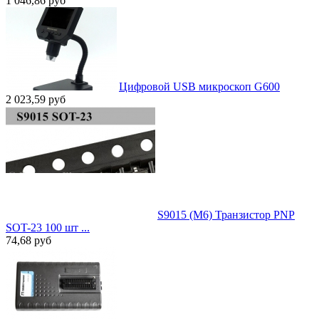
1 046,86
руб
Цифровой USB микроскоп G600
2 023,59
руб
S9015 (M6) Транзистор PNP
SOT-23 100 шт ...
74,68
руб