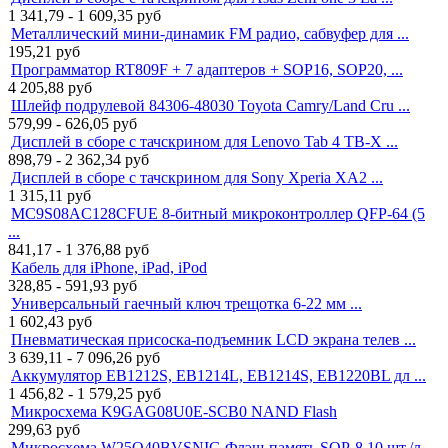
1 341,79 - 1 609,35
руб
Металлический мини-динамик FM радио, сабвуфер для ...
195,21
руб
Программатор RT809F + 7 адаптеров + SOP16, SOP20, ...
4 205,88
руб
Шлейф подрулевой 84306-48030 Toyota Camry/Land Cru ...
579,99 - 626,05
руб
Дисплей в сборе с тачскрином для Lenovo Tab 4 TB-X ...
898,79 - 2 362,34
руб
Дисплей в сборе с тачскрином для Sony Xperia XA2 ...
1 315,11
руб
MC9S08AC128CFUE 8-битный микроконтроллер QFP-64 (5
...
841,17 - 1 376,88
руб
Кабель для iPhone, iPad, iPod
328,85 - 591,93
руб
Универсальный гаечный ключ трещотка 6-22 мм ...
1 602,43
руб
Пневматическая присоска-подъемник LCD экрана телев ...
3 639,11 - 7 096,26
руб
Аккумулятор EB1212S, EB1214L, EB1214S, EB1220BL дл ...
1 456,82 - 1 579,25
руб
Микросхема K9GAG08U0E-SCB0 NAND Flash
299,63
руб
Микросхема W25Q40BVSNIG Флэш-память SOP-8 10 шт./л ...