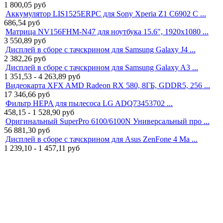
1 800,05
руб
Аккумулятор LIS1525ERPC для Sony Xperia Z1 C6902 C ...
686,54
руб
Матрица NV156FHM-N47 для ноутбука 15.6", 1920x1080 ...
3 550,89
руб
Дисплей в сборе с тачскрином для Samsung Galaxy J4 ...
2 382,26
руб
Дисплей в сборе с тачскрином для Samsung Galaxy A3 ...
1 351,53 - 4 263,89
руб
Видеокарта XFX AMD Radeon RX 580, 8ГБ, GDDR5, 256 ...
17 346,66
руб
Фильтр HEPA для пылесоса LG ADQ73453702 ...
458,15 - 1 528,90
руб
Оригинальный SuperPro 6100/6100N Универсальный про ...
56 881,30
руб
Дисплей в сборе с тачскрином для Asus ZenFone 4 Ma ...
1 239,10 - 1 457,11
руб