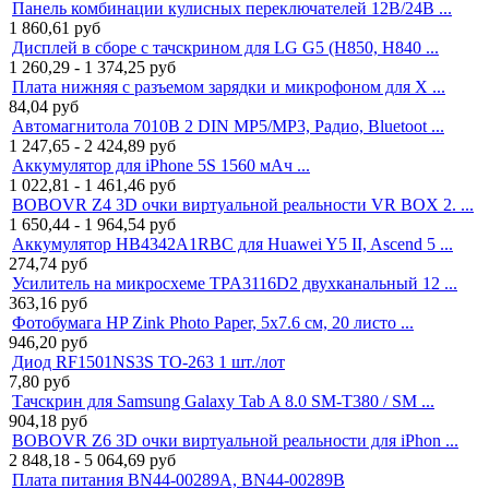
Панель комбинации кулисных переключателей 12В/24В ...
1 860,61
руб
Дисплей в сборе с тачскрином для LG G5 (H850, H840 ...
1 260,29 - 1 374,25
руб
Плата нижняя с разъемом зарядки и микрофоном для X ...
84,04
руб
Автомагнитола 7010B 2 DIN MP5/MP3, Радио, Bluetoot ...
1 247,65 - 2 424,89
руб
Аккумулятор для iPhone 5S 1560 мАч ...
1 022,81 - 1 461,46
руб
BOBOVR Z4 3D очки виртуальной реальности VR BOX 2. ...
1 650,44 - 1 964,54
руб
Аккумулятор HB4342A1RBC для Huawei Y5 II, Ascend 5 ...
274,74
руб
Усилитель на микросхеме TPA3116D2 двухканальный 12 ...
363,16
руб
Фотобумага HP Zink Photo Paper, 5x7.6 см, 20 листо ...
946,20
руб
Диод RF1501NS3S TO-263 1 шт./лот
7,80
руб
Тачскрин для Samsung Galaxy Tab A 8.0 SM-T380 / SM ...
904,18
руб
BOBOVR Z6 3D очки виртуальной реальности для iPhon ...
2 848,18 - 5 064,69
руб
Плата питания BN44-00289A, BN44-00289B