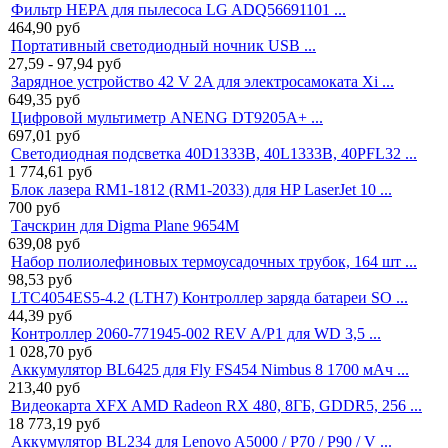
Фильтр HEPA для пылесоса LG ADQ56691101 ...
464,90
руб
Портативный светодиодный ночник USB ...
27,59 - 97,94
руб
Зарядное устройство 42 V 2A для электросамоката Xi ...
649,35
руб
Цифровой мультиметр ANENG DT9205A+ ...
697,01
руб
Светодиодная подсветка 40D1333B, 40L1333B, 40PFL32 ...
1 774,61
руб
Блок лазера RM1-1812 (RM1-2033) для HP LaserJet 10 ...
700
руб
Тачскрин для Digma Plane 9654M
639,08
руб
Набор полиолефиновых термоусадочных трубок, 164 шт ...
98,53
руб
LTC4054ES5-4.2 (LTH7) Контроллер заряда батареи SO ...
44,39
руб
Контроллер 2060-771945-002 REV A/P1 для WD 3,5 ...
1 028,70
руб
Аккумулятор BL6425 для Fly FS454 Nimbus 8 1700 мАч ...
213,40
руб
Видеокарта XFX AMD Radeon RX 480, 8ГБ, GDDR5, 256 ...
18 773,19
руб
Аккумулятор BL234 для Lenovo A5000 / P70 / P90 / V ...