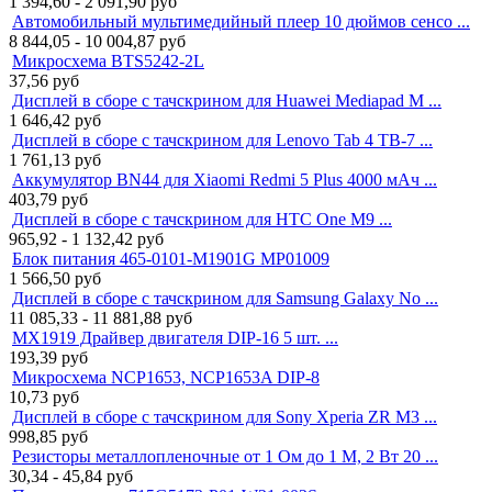
1 394,60 - 2 091,90
руб
Автомобильный мультимедийный плеер 10 дюймов сенсо ...
8 844,05 - 10 004,87
руб
Микросхема BTS5242-2L
37,56
руб
Дисплей в сборе с тачскрином для Huawei Mediapad M ...
1 646,42
руб
Дисплей в сборе с тачскрином для Lenovo Tab 4 TB-7 ...
1 761,13
руб
Аккумулятор BN44 для Xiaomi Redmi 5 Plus 4000 мАч ...
403,79
руб
Дисплей в сборе с тачскрином для HTC One M9 ...
965,92 - 1 132,42
руб
Блок питания 465-0101-M1901G MP01009
1 566,50
руб
Дисплей в сборе с тачскрином для Samsung Galaxy No ...
11 085,33 - 11 881,88
руб
MX1919 Драйвер двигателя DIP-16 5 шт. ...
193,39
руб
Микросхема NCP1653, NCP1653A DIP-8
10,73
руб
Дисплей в сборе с тачскрином для Sony Xperia ZR M3 ...
998,85
руб
Резисторы металлопленочные от 1 Ом до 1 М, 2 Вт 20 ...
30,34 - 45,84
руб