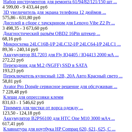
Набор инструментов для ремонта 61/94/82/121/150 шт ...
4 599,00 - 9 433,44
руб
3D увеличитель для экрана телефона 12 дюймов ...
575,86 - 631,80
руб
Дисплей в сборе с тачскрином для Lenovo Vibe Z2 Pr ...
3 498,35 - 3 673,60
руб
Диагностический разъём OBD2 16Pin штекер ...
68,16
руб
Микросхема 24LC16B-I/P 24LC32-I/P 24LC64-I/P 24LC1 ...
89,36 - 240,14
руб
Аккумулятор BL7203 для Fly IQ4405 / IQ4413 2000 мА ...
272,22
руб
Переходник для M.2 (NGFF) SSD в SATA
193,23
руб
Переключатель кулисный 12В, 20A Авто Красный свето ...
58,81
руб
Avator Pro Dongle сервисное решение для обслуживан ...
7 228,48
руб
Клещи для опрессовки клемм
831,63 - 1 546,62
руб
Триммер для чистки от ворса одежду ...
123,50 - 124,18
руб
Аккумулятор B2PS6100 для HTC One M10 3000 мАч ...
617,41
руб
Клавиатура для ноутбука HP Compaq 620, 621, 625, C ...