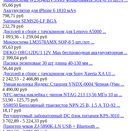
95,66
руб
Аккумулятор для iPhone 6 1810 мАч
798,71
руб
Samsung SEMS20-LF BGA
232,79
руб
Дисплей в сборе с тачскрином для Lenovo A5000 ...
1 093,36 - 1 259,04
руб
Микросхема LM3578AMX SOP-8 5 шт./лот ...
95,63
руб
DEKO ORG12DU3 12V Max беспроводная аккумуляторная ...
2 399,04
руб
Пасики резиновые 30 шт длина 40-130 мм ...
56,44
руб
Дисплей в сборе с тачскрином для Sony Xperia XA Ul ...
2 242,53 - 2 466,86
руб
Умная колонка Яндекс.Станция YNDX-0004 Черная (Умн ...
4 490,00
руб
NFC-метка наклейка с чипом NTAG 213 13,56 МГц 10 ш ...
53,90 - 125,75
руб
SS8050 Биполярный транзистор NPN 25 В, 1.5 А TO-92 ...
18,17
руб
Регулируемый лабораторный DC блок питания KPS-3010 ...
3 702,89 - 5 224,33
руб
Принтер чеков ZJ-5890K-LN USB + Bluetooth ...