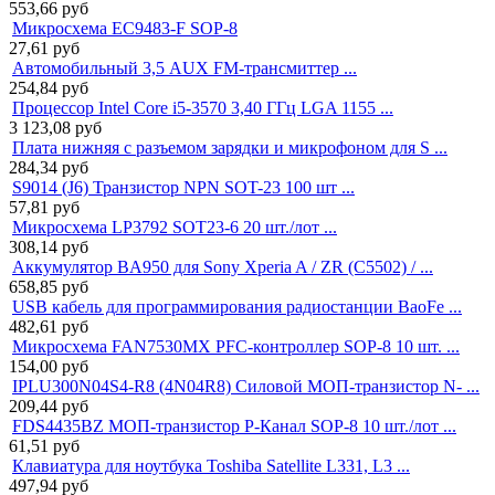
553,66
руб
Микросхема EC9483-F SOP-8
27,61
руб
Автомобильный 3,5 AUX FM-трансмиттер ...
254,84
руб
Процессор Intel Core i5-3570 3,40 ГГц LGA 1155 ...
3 123,08
руб
Плата нижняя с разъемом зарядки и микрофоном для S ...
284,34
руб
S9014 (J6) Транзистор NPN SOT-23 100 шт ...
57,81
руб
Микросхема LP3792 SOT23-6 20 шт./лот ...
308,14
руб
Аккумулятор BA950 для Sony Xperia A / ZR (C5502) / ...
658,85
руб
USB кабель для программирования радиостанции BaoFe ...
482,61
руб
Микросхема FAN7530MX PFC-контроллер SOP-8 10 шт. ...
154,00
руб
IPLU300N04S4-R8 (4N04R8) Силовой МОП-транзистор N- ...
209,44
руб
FDS4435BZ МОП-транзистор P-Канал SOP-8 10 шт./лот ...
61,51
руб
Клавиатура для ноутбука Toshiba Satellite L331, L3 ...
497,94
руб