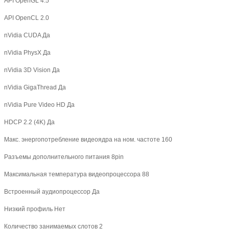
API OpenGL 4.5
API OpenCL 2.0
nVidia CUDA
Да
nVidia PhysX
Да
nVidia 3D Vision
Да
nVidia GigaThread
Да
nVidia Pure Video HD
Да
HDCP 2.2 (4K)
Да
Макс. энергопотребление видеоядра на ном. частоте 160
Разъемы дополнительного питания 8pin
Максимальная температура видеопроцессора 88
Встроенный аудиопроцессор Да
Низкий профиль Нет
Количество занимаемых слотов 2