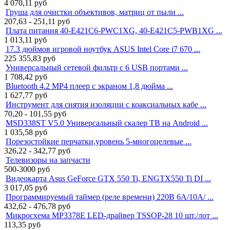
4 070,11
руб
Груша для очистки объективов, матриц от пыли ...
207,63 - 251,11
руб
Плата питания 40-E421C6-PWC1XG, 40-E421C5-PWB1XG ...
1 013,11
руб
17.3 дюймов игровой ноутбук ASUS Intel Core i7 670 ...
225 355,83
руб
Универсальный сетевой фильтр с 6 USB портами ...
1 708,42
руб
Bluetooth 4.2 MP4 плеер с экраном 1,8 дюйма ...
1 627,77
руб
Инструмент для снятия изоляции с коаксиальных кабе ...
70,20 - 101,55
руб
MSD338ST V5.0 Универсальный скалер ТВ на Android ...
1 035,58
руб
Порезостойкие перчатки,уровень 5-многоцелевые ...
326,22 - 342,77
руб
Телевизоры на запчасти
500-3000
руб
Видеокарта Asus GeForce GTX 550 Ti, ENGTX550 Ti DI ...
3 017,05
руб
Программируемый таймер (реле времени) 220В 6A/10A/ ...
432,62 - 476,78
руб
Микросхема MP3378E LED-драйвер TSSOP-28 10 шт./лот ...
113,35
руб