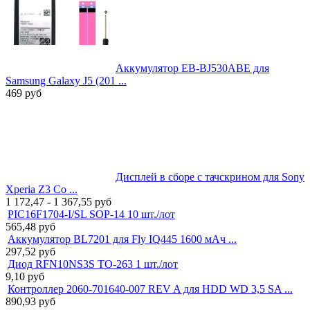
Аккумулятор EB-BJ530ABE для
Samsung Galaxy J5 (201 ...
469
руб
Дисплей в сборе с тачскрином для Sony
Xperia Z3 Co ...
1 172,47 - 1 367,55
руб
PIC16F1704-I/SL SOP-14 10 шт./лот
565,48
руб
Аккумулятор BL7201 для Fly IQ445 1600 мАч ...
297,52
руб
Диод RFN10NS3S TO-263 1 шт./лот
9,10
руб
Контроллер 2060-701640-007 REV A для HDD WD 3,5 SA ...
890,93
руб