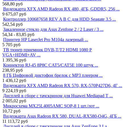
568,80
руб
Видеокарта XFX AMD Radeon RX 480, 4ГБ, GDDR5, 256 ...
9 675,07
руб
Контроллер 100687658 REV A B C для HDD Seagate 3.5 ...
542,54
руб
Закаленное стекло для Asus Zenfone 2 / 2 Laser / 3 ...
54,34 - 83,85
руб
Принтер HP LaserJet Pro M104a лазерный ...
5 705
руб
ТВ тюнер приемник DVB-T/T2 HDMI 1080 P
VGA+HDMI+AV ...
1 395,36
руб
Коннектор RJ-45 8P8C CAT5/CAT5E 100 штук ...
238,95
руб
8 ГБ Цифровой диктофон брелок с MP3 плеером ...
1 436,12
руб
Видеокарта XFX AMD Radeon RX 570, RX-570P427D6, 4Г ...
9 224,19
руб
Дисплей в сборе с тачскрином для Huawei Mediapad T ...
2 005,02
руб
Микросхема MX25L4005AMC SOP-8 1 шт./лот ...
10,72
руб
Видеокарта Asus Radeon RX 580, DUAL-RX580-O4G, 4ГБ ...
11 113,72
руб
Дисплей в сборе с тачскрином для Asus ZenFone 3 La ...