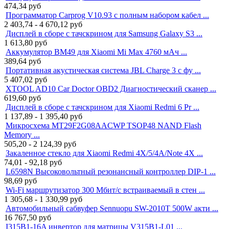
474,34
руб
Программатор Carprog V10.93 с полным набором кабел ...
2 403,74 - 4 670,12
руб
Дисплей в сборе с тачскрином для Samsung Galaxy S3 ...
1 613,80
руб
Аккумулятор BM49 для Xiaomi Mi Max 4760 мАч ...
389,64
руб
Портативная акустическая система JBL Charge 3 с фу ...
5 407,02
руб
XTOOL AD10 Car Doctor OBD2 Диагностический сканер ...
619,60
руб
Дисплей в сборе с тачскрином для Xiaomi Redmi 6 Pr ...
1 137,89 - 1 395,40
руб
Микросхема MT29F2G08AACWP TSOP48 NAND Flash
Memory ...
505,20 - 2 124,39
руб
Закаленное стекло для Xiaomi Redmi 4X/5/4A/Note 4X ...
74,01 - 92,18
руб
L6598N Высоковольтный резонансный контроллер DIP-1 ...
98,69
руб
Wi-Fi маршрутизатор 300 Мбит/с встраиваемый в стен ...
1 305,68 - 1 330,99
руб
Автомобильный сабвуфер Sennuopu SW-2010T 500W акти ...
16 767,50
руб
I315B1-16A инвертор для матрицы V315B1-L01 ...