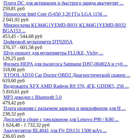
Плата DC для активации и быстрого заряда аккумулят ...
259,81
руб
Процессор Intel Core i5-650 3,20 ГГц LGA 1156 ...
2 041,92
руб
Микросхема KLM4G1YEMD-B031 KLM4G1YEMD-B032
BGA153 ...
453,45 - 544,68
руб
Цифровой мультиметр DT9205A
376,37 - 601,58
руб
Щуп-пинцет для мультиметра FLUKE, Vichy ...
129,25
руб
Фильтр HEPA для пылесоса Samsung DJ97-00492A и губ ...
318,06
руб
XTOOL AD10 Car Doctor OBD2 Диагностический сканер ...
619,60
руб
Видеокарта XFX AMD Radeon R9 370, 4ГБ, GDDR5, 256 ...
5 810,61
руб
MP3 декодер с Bluetooth 5.0
479,42
руб
Плата нижняя с разъемом зарядки и микрофоном для H ...
238,32
руб
Дисплей в сборе с тачскрином для Lenovo P90 / K80 ...
1 624,48 - 1 732,32
руб
Аккумулятор BL4041 для Fly DS131 1500 мАч ...
236,65
руб