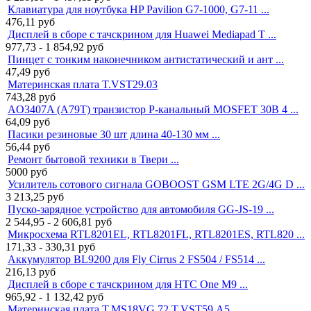
Клавиатура для ноутбука HP Pavilion G7-1000, G7-11 ...
476,11
руб
Дисплей в сборе с тачскрином для Huawei Mediapad T ...
977,73 - 1 854,92
руб
Пинцет с тонким наконечником антистатический и ант ...
47,49
руб
Материнская плата T.VST29.03
743,28
руб
AO3407A (A79T) транзистор P-канальный MOSFET 30В 4 ...
64,09
руб
Пасики резиновые 30 шт длина 40-130 мм ...
56,44
руб
Ремонт бытовой техники в Твери ...
5000
руб
Усилитель сотового сигнала GOBOOST GSM LTE 2G/4G D ...
3 213,25
руб
Пуско-зарядное устройство для автомобиля GG-JS-19 ...
2 544,95 - 2 606,81
руб
Микросхема RTL8201EL, RTL8201FL, RTL8201ES, RTL820 ...
171,33 - 330,31
руб
Аккумулятор BL9200 для Fly Cirrus 2 FS504 / FS514 ...
216,13
руб
Дисплей в сборе с тачскрином для HTC One M9 ...
965,92 - 1 132,42
руб
Материнская плата T.MS18VG.72 T.VST59.A5 ...