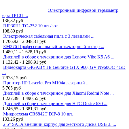
Электронный цифровой термометр
еды TP101 ...
136,82
руб
RJP30H1 TO-252 10 шт./лот
108,89
руб
Электрическая сабельная пила с 3 лезвиями ...
1 706,92 - 2 048,31
руб
EM276 Профессиональный инжекторный тестер ...
1 480,11 - 1 628,19
руб
Дисплей в сборе с тачскрином для Lenovo Vibe K5 A6 ...
1 132,42 - 1 298,91
руб
Видеокарта GIGABYTE GeForce GTX 960, GV-N960OC-4GD
...
7 978,15
руб
Принтер HP LaserJet Pro M104a лазерный ...
5 705
руб
Дисплей в сборе с тачскрином для Xiaomi Redmi Note ...
1 227,39 - 1 490,55
руб
Дисплей в сборе с тачскрином для HTC Desire 630 ...
1 246,55 - 1 381,31
руб
Микросхема CR6842T DIP-8 10 шт.
133,26
руб
2.5" SATA внешний корпус для жесткого диска USB 3. ...