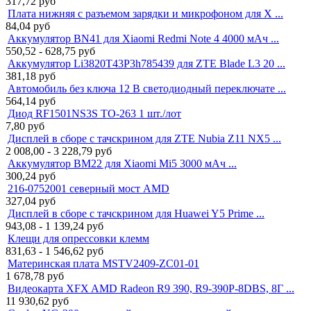
317,72
руб
Плата нижняя с разъемом зарядки и микрофоном для X ...
84,04
руб
Аккумулятор BN41 для Xiaomi Redmi Note 4 4000 мАч ...
550,52 - 628,75
руб
Аккумулятор Li3820T43P3h785439 для ZTE Blade L3 20 ...
381,18
руб
Автомобиль без ключа 12 В светодиодный переключате ...
564,14
руб
Диод RF1501NS3S TO-263 1 шт./лот
7,80
руб
Дисплей в сборе с тачскрином для ZTE Nubia Z11 NX5 ...
2 008,00 - 3 228,79
руб
Аккумулятор BM22 для Xiaomi Mi5 3000 мАч ...
300,24
руб
216-0752001 северный мост AMD
327,04
руб
Дисплей в сборе с тачскрином для Huawei Y5 Prime ...
943,08 - 1 139,24
руб
Клещи для опрессовки клемм
831,63 - 1 546,62
руб
Материнская плата MSTV2409-ZC01-01
1 678,78
руб
Видеокарта XFX AMD Radeon R9 390, R9-390P-8DBS, 8Г ...
11 930,62
руб