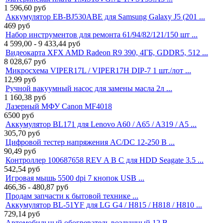
1 596,60
руб
Аккумулятор EB-BJ530ABE для Samsung Galaxy J5 (201 ...
469
руб
Набор инструментов для ремонта 61/94/82/121/150 шт ...
4 599,00 - 9 433,44
руб
Видеокарта XFX AMD Radeon R9 390, 4ГБ, GDDR5, 512 ...
8 028,67
руб
Микросхема VIPER17L / VIPER17H DIP-7 1 шт./лот ...
12,99
руб
Ручной вакуумный насос для замены масла 2л ...
1 160,38
руб
Лазерный МФУ Canon MF4018
6500
руб
Аккумулятор BL171 для Lenovo A60 / A65 / A319 / A5 ...
305,70
руб
Цифровой тестер напряжения AC/DC 12-250 В ...
90,49
руб
Контроллер 100687658 REV A B C для HDD Seagate 3.5 ...
542,54
руб
Игровая мышь 5500 dpi 7 кнопок USB ...
466,36 - 480,87
руб
Продам запчасти к бытовой технике ...
Аккумулятор BL-51YF для LG G4 / H815 / H818 / H810 ...
729,14
руб
Автомобильный обогреватель воздушный 12 В ...