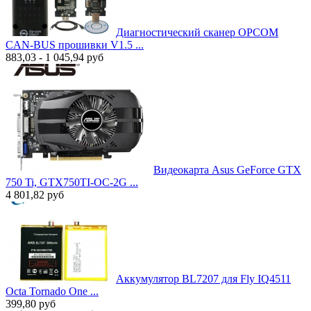
Диагностический сканер OPCOM
CAN-BUS прошивки V1.5 ...
883,03 - 1 045,94
руб
Видеокарта Asus GeForce GTX
750 Ti, GTX750TI-OC-2G ...
4 801,82
руб
Аккумулятор BL7207 для Fly IQ4511
Octa Tornado One ...
399,80
руб