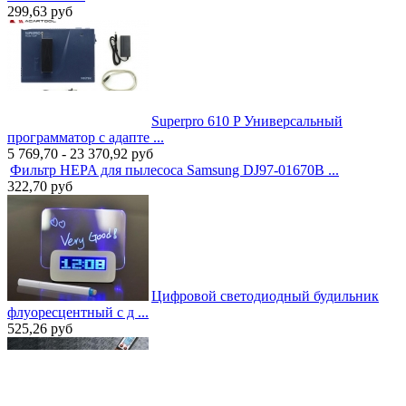
299,63
руб
Superpro 610 P Универсальный
программатор с адапте ...
5 769,70 - 23 370,92
руб
Фильтр HEPA для пылесоса Samsung DJ97-01670B ...
322,70
руб
Цифровой светодиодный будильник
флуоресцентный с д ...
525,26
руб