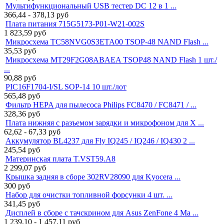
Мультифункциональный USB тестер DC 12 в 1 ...
366,44 - 378,13
руб
Плата питания 715G5173-P01-W21-002S
1 823,59
руб
Микросхема TC58NVG0S3ETA00 TSOP-48 NAND Flash ...
35,53
руб
Микросхема MT29F2G08ABAEA TSOP48 NAND Flash 1 шт./
...
90,88
руб
PIC16F1704-I/SL SOP-14 10 шт./лот
565,48
руб
Фильтр HEPA для пылесоса Philips FC8470 / FC8471 / ...
328,36
руб
Плата нижняя с разъемом зарядки и микрофоном для X ...
62,62 - 67,33
руб
Аккумулятор BL4237 для Fly IQ245 / IQ246 / IQ430 2 ...
245,54
руб
Материнская плата T.VST59.A8
2 299,07
руб
Крышка задняя в сборе 302RV28090 для Kyocera ...
300
руб
Набор для очистки топливной форсунки 4 шт. ...
341,45
руб
Дисплей в сборе с тачскрином для Asus ZenFone 4 Ma ...
1 239,10 - 1 457,11
руб