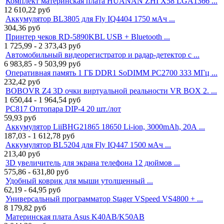
Комплект материнская плата HUANAN ZHI X58 LGA1366 ...
12 610,22
руб
Аккумулятор BL3805 для Fly IQ4404 1750 мАч ...
304,36
руб
Принтер чеков RD-5890KBL USB + Bluetooth ...
1 725,99 - 2 373,43
руб
Автомобильный видеорегистратор и радар-детектор с ...
6 983,85 - 9 503,99
руб
Оперативная память 1 ГБ DDR1 SoDIMM PC2700 333 МГц ...
232,42
руб
BOBOVR Z4 3D очки виртуальной реальности VR BOX 2. ...
1 650,44 - 1 964,54
руб
PC817 Оптопара DIP-4 20 шт./лот
59,93
руб
Аккумулятор LiiBHG21865 18650 Li-ion, 3000mAh, 20А ...
187,03 - 1 612,78
руб
Аккумулятор BL5204 для Fly IQ447 1500 мАч ...
213,40
руб
3D увеличитель для экрана телефона 12 дюймов ...
575,86 - 631,80
руб
Удобный коврик для мыши утолщенный ...
62,19 - 64,95
руб
Универсальный программатор Stager VSpeed VS4800 + ...
8 179,82
руб
Материнская плата Asus K40AB/K50AB