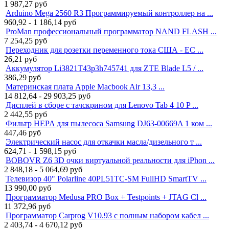
1 987,27
руб
Arduino Mega 2560 R3 Программируемый контроллер на ...
960,92 - 1 186,14
руб
ProMan профессиональный программатор NAND FLASH ...
7 254,25
руб
Переходник для розетки переменного тока США - ЕС ...
26,21
руб
Аккумулятор Li3821T43p3h745741 для ZTE Blade L5 / ...
386,29
руб
Материнская плата Apple Macbook Air 13,3 ...
14 812,64 - 29 903,25
руб
Дисплей в сборе с тачскрином для Lenovo Tab 4 10 P ...
2 442,55
руб
Фильтр HEPA для пылесоса Samsung DJ63-00669A 1 ком ...
447,46
руб
Электрический насос для откачки масла/дизельного т ...
624,71 - 1 598,15
руб
BOBOVR Z6 3D очки виртуальной реальности для iPhon ...
2 848,18 - 5 064,69
руб
Телевизор 40" Polarline 40PL51TC-SM FullHD SmartTV ...
13 990,00
руб
Программатор Medusa PRO Box + Testpoints + JTAG Cl ...
11 372,96
руб
Программатор Carprog V10.93 с полным набором кабел ...
2 403,74 - 4 670,12
руб