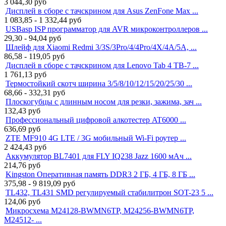
3 044,30
руб
Дисплей в сборе с тачскрином для Asus ZenFone Max ...
1 083,85 - 1 332,44
руб
USBasp ISP программатор для AVR микроконтроллеров ...
29,30 - 94,04
руб
Шлейф для Xiaomi Redmi 3/3S/3Pro/4/4Pro/4X/4A/5A, ...
86,58 - 119,05
руб
Дисплей в сборе с тачскрином для Lenovo Tab 4 TB-7 ...
1 761,13
руб
Термостойкий скотч ширина 3/5/8/10/12/15/20/25/30 ...
68,66 - 332,31
руб
Плоскогубцы с длинным носом для резки, зажима, зач ...
132,43
руб
Профессиональный цифровой алкотестер AT6000 ...
636,69
руб
ZTE MF910 4G LTE / 3G мобильный Wi-Fi роутер ...
2 424,43
руб
Аккумулятор BL7401 для FLY IQ238 Jazz 1600 мАч ...
214,76
руб
Kingston Оперативная память DDR3 2 ГБ, 4 ГБ, 8 ГБ ...
375,98 - 9 819,09
руб
TL432, TL431 SMD регулируемый стабилитрон SOT-23 5 ...
124,06
руб
Микросхема M24128-BWMN6TP, M24256-BWMN6TP,
M24512- ...