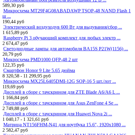
589,30
руб
Микросхема MT29F4G08ABADAWP TSOP-48 NAND Flash 1
ш ...
190,44
руб
Электрический воздуходув 600 Вт для выдувания/сбор ...
1 615,89
руб
Raspberry Pi 3 обучающий комплект для любых электр ...
2 674,47
руб
Светодиодные лампы для автомобиля BA15S P21W(1156) ...
20,79
руб
Микросхема PMD1000 QFP-48 2 шт
122,35
руб
Смартфон Honor 9 Lite 5.65 дюйма
8 320,58 - 11 299,95
руб
Микросхема MX25L6405DMI-12G SOP-16 5 шт./лот ...
119,69
руб
Дисплей в сборе с тачскрином для ZTE Blade A6/A6 L ...
1 166,84
руб
Дисплей в сборе с тачскрином для Asus ZenFone 4 Se ...
2 749,88
руб
Дисплей в сборе с тачскрином для Huawei Nova 2i ...
1 040,17 - 1 321,61
руб
Матрица NT156FHM-N41 для ноутбука 15.6", 1920x1080 ...
2 582,47
руб