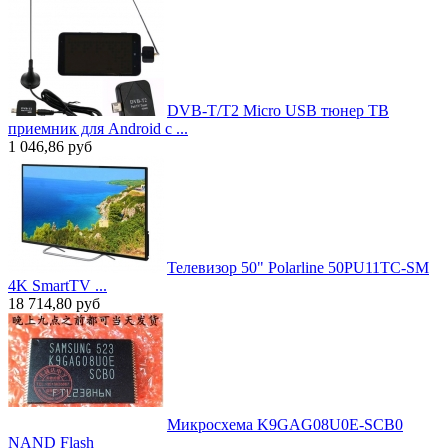
DVB-T/T2 Micro USB тюнер ТВ
приемник для Android с ...
1 046,86
руб
Телевизор 50" Polarline 50PU11TC-SM
4K SmartTV ...
18 714,80
руб
Микросхема K9GAG08U0E-SCB0
NAND Flash