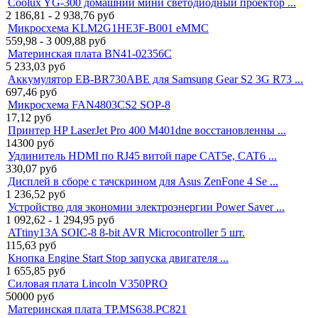
Coolux YG-300 домашний мини светодиодный проектор ...
2 186,81 - 2 938,76
руб
Микросхема KLM2G1HE3F-B001 eMMC
559,98 - 3 009,88
руб
Материнская плата BN41-02356C
5 233,03
руб
Аккумулятор EB-BR730ABE для Samsung Gear S2 3G R73 ...
697,46
руб
Микросхема FAN4803CS2 SOP-8
17,12
руб
Принтер HP LaserJet Pro 400 M401dne восстановленны ...
14300
руб
Удлинитель HDMI по RJ45 витой паре CAT5e, CAT6 ...
330,07
руб
Дисплей в сборе с тачскрином для Asus ZenFone 4 Se ...
1 236,52
руб
Устройство для экономии электроэнергии Power Saver ...
1 092,62 - 1 294,95
руб
ATtiny13A SOIC-8 8-bit AVR Microcontroller 5 шт.
115,63
руб
Кнопка Engine Start Stop запуска двигателя ...
1 655,85
руб
Силовая плата Lincoln V350PRO
50000
руб
Материнская плата TP.MS638.PC821