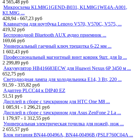
4 565,48
руб
Микросхема KLM8G1GEND-B031, KLM8G1WE4A-A001,
KLM8G ...
428,94 - 667,23
руб
Клавиатура для ноутбука Lenovo V570, V570C, V575, ...
419,32
руб
Беспроводной Bluetooth AUX аудио приемник ...
169,66
руб
Универсальный гаечный ключ трещотка 6-22 мм ...
1 602,43
руб
Профессиональный магнитный винт коврик 9шт. для Ip ...
2 299,89
руб
Аккумулятор HB416683ECW для Huawei Nexus 6P 3450 м ...
652,75
руб
Светодиодная лампа для холодильника E14, 3 Вт, 220 ...
91,59 - 335,82
руб
Адаптер PLCC44 к DIP40 EZ
51,51
руб
Дисплей в сборе с тачскрином для HTC One M8 ...
1 085,91 - 1 296,21
руб
Дисплей в сборе с тачскрином для Asus ZenFone 2 La ...
1 179,97 - 1 312,55
руб
Универсальная электрическая точилка для ножей, нож ...
2 655,57
руб
Блок питания BN44-00496A, BN44-00496B (PSLF760C04A ...