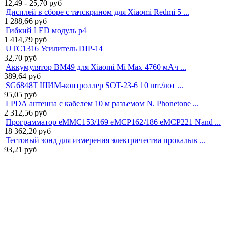
12,49 - 25,70
руб
Дисплей в сборе с тачскрином для Xiaomi Redmi 5 ...
1 288,66
руб
Гибкий LED модуль p4
1 414,79
руб
UTC1316 Усилитель DIP-14
32,70
руб
Аккумулятор BM49 для Xiaomi Mi Max 4760 мАч ...
389,64
руб
SG6848T ШИМ-контроллер SOT-23-6 10 шт./лот ...
95,05
руб
LPDA антенна с кабелем 10 м разъемом N. Phonetone ...
2 312,56
руб
Программатор eMMC153/169 eMCP162/186 eMCP221 Nand ...
18 362,20
руб
Тестовый зонд для измерения электричества прокалыв ...
93,21
руб