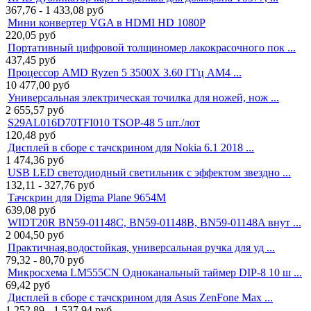
367,76 - 1 433,08
руб
Мини конвертер VGA в HDMI HD 1080P
220,05
руб
Портативный цифровой толщиномер лакокрасочного пок ...
437,45
руб
Процессор AMD Ryzen 5 3500X 3.60 ГГц AM4 ...
10 477,00
руб
Универсальная электрическая точилка для ножей, нож ...
2 655,57
руб
S29AL016D70TFI010 TSOP-48 5 шт./лот
120,48
руб
Дисплей в сборе с тачскрином для Nokia 6.1 2018 ...
1 474,36
руб
USB LED светодиодный светильник с эффектом звездно ...
132,11 - 327,76
руб
Тачскрин для Digma Plane 9654M
639,08
руб
WIDT20R BN59-01148C, BN59-01148B, BN59-01148A внут ...
2 004,50
руб
Практичная,водостойкая, универсальная ручка для уд ...
79,32 - 80,70
руб
Микросхема LM555CN Одноканальный таймер DIP-8 10 ш ...
69,42
руб
Дисплей в сборе с тачскрином для Asus ZenFone Max ...
1 252,89 - 1 537,94
руб