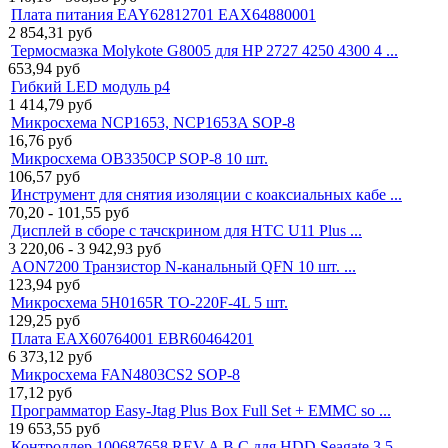
Плата питания EAY62812701 EAX64880001
2 854,31
руб
Термосмазка Molykote G8005 для HP 2727 4250 4300 4 ...
653,94
руб
Гибкий LED модуль p4
1 414,79
руб
Микросхема NCP1653, NCP1653A SOP-8
16,76
руб
Микросхема OB3350CP SOP-8 10 шт.
106,57
руб
Инструмент для снятия изоляции с коаксиальных кабе ...
70,20 - 101,55
руб
Дисплей в сборе с тачскрином для HTC U11 Plus ...
3 220,06 - 3 942,93
руб
AON7200 Транзистор N-канальный QFN 10 шт. ...
123,94
руб
Микросхема 5H0165R TO-220F-4L 5 шт.
129,25
руб
Плата EAX60764001 EBR60464201
6 373,12
руб
Микросхема FAN4803CS2 SOP-8
17,12
руб
Программатор Easy-Jtag Plus Box Full Set + EMMC so ...
19 653,55
руб
Контроллер 100687658 REV A B C для HDD Seagate 3.5 ...