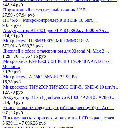
542,54
руб
Портативный светодиодный ночник USB ...
27,59 - 97,94
руб
HT46R47 Микроконтроллер 8-Bit DIP-18 5шт. ...
90,17
руб
Аккумулятор BL7401 для FLY IQ238 Jazz 1600 мАч ...
214,76
руб
Микросхема H26M31003GMR EMMC BGA
579,01 - 3 988,73
руб
Дисплей в сборе с тачскрином для Xiaomi Mi Max 2 ...
1 294,76 - 1 557,16
руб
Микросхема K9F1G08U0B-PCB0 TSOP48 NAND Flash
Memor ...
76,20
руб
Микросхема AT24C256N-SU27 SOP8
16,28
руб
Микросхема TNY256P TNY256G DIP-8 / SMD-8 10 шт./л ...
127,73
руб
Аккумулятор BL253 для Lenovo A1000 / A2010 / A2860 ...
214,50
руб
Универсальное зарядное устройство для ноутбука Ace ...
931,23
руб
Пневматическая присоска-подъемник LCD экрана телев ...
3 639,11 - 7 096,26
руб