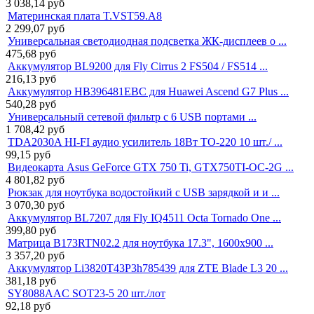
3 038,14
руб
Материнская плата T.VST59.A8
2 299,07
руб
Универсальная светодиодная подсветка ЖК-дисплеев о ...
475,68
руб
Аккумулятор BL9200 для Fly Cirrus 2 FS504 / FS514 ...
216,13
руб
Аккумулятор HB396481EBC для Huawei Ascend G7 Plus ...
540,28
руб
Универсальный сетевой фильтр с 6 USB портами ...
1 708,42
руб
TDA2030A HI-FI аудио усилитель 18Вт TO-220 10 шт./ ...
99,15
руб
Видеокарта Asus GeForce GTX 750 Ti, GTX750TI-OC-2G ...
4 801,82
руб
Рюкзак для ноутбука водостойкий с USB зарядкой и и ...
3 070,30
руб
Аккумулятор BL7207 для Fly IQ4511 Octa Tornado One ...
399,80
руб
Матрица B173RTN02.2 для ноутбука 17.3", 1600x900 ...
3 357,20
руб
Аккумулятор Li3820T43P3h785439 для ZTE Blade L3 20 ...
381,18
руб
SY8088AAC SOT23-5 20 шт./лот
92,18
руб