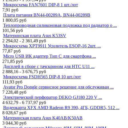
Микросхема FAN7601 DIP-8 1 шт./лот
7,91
руб
Плата питания BN44-00289A, BN44-00289B
1 800,05
руб
Теплопроводная силиконовая подложка под радиатор о ...
101,56
руб
Материнская плата Asus K53SV
2 294,02 - 2 361,49
руб
Микросхема XPT9911 Усилитель ESOP-16 2шт. ...
77,87
руб
Micro USB ИК адаптер Тип C для смартфона ...
271,85
руб
Дисплей в сборе с тачскрином для HTC U11 ...
2 888,16 - 3 676,75
руб
Микросхема FSDH565 DIP-8 10 шт./лот
111,93
руб
Avator Pro Dongle сервисное решение для обслуживан ...
7 228,48
руб
Электрический перфоратор DEKO GJ180 220 V ...
4 632,79 - 6 737,97
руб
Видеокарта XFX AMD Radeon R9 390, 4ГБ, GDDR5, 512 ...
8 028,67
руб
Материнская плата Asus K40AB/K50AB
3 044,30
руб