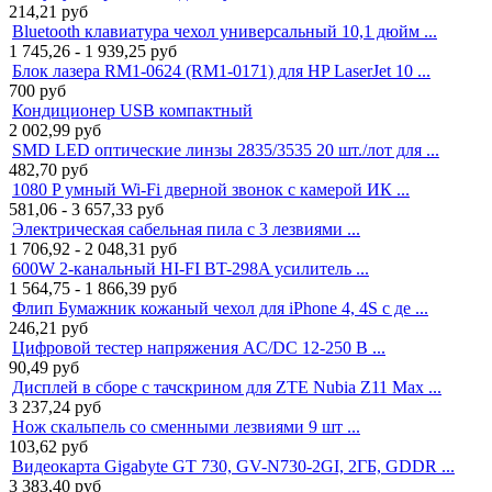
214,21
руб
Bluetooth клавиатура чехол универсальный 10,1 дюйм ...
1 745,26 - 1 939,25
руб
Блок лазера RM1-0624 (RM1-0171) для HP LaserJet 10 ...
700
руб
Кондиционер USB компактный
2 002,99
руб
SMD LED оптические линзы 2835/3535 20 шт./лот для ...
482,70
руб
1080 P умный Wi-Fi дверной звонок с камерой ИК ...
581,06 - 3 657,33
руб
Электрическая сабельная пила с 3 лезвиями ...
1 706,92 - 2 048,31
руб
600W 2-канальный HI-FI BT-298A усилитель ...
1 564,75 - 1 866,39
руб
Флип Бумажник кожаный чехол для iPhone 4, 4S с де ...
246,21
руб
Цифровой тестер напряжения AC/DC 12-250 В ...
90,49
руб
Дисплей в сборе с тачскрином для ZTE Nubia Z11 Max ...
3 237,24
руб
Нож скальпель со сменными лезвиями 9 шт ...
103,62
руб
Видеокарта Gigabyte GT 730, GV-N730-2GI, 2ГБ, GDDR ...
3 383,40
руб