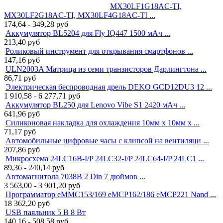
MX30LF1G18AC-TI,
MX30LF2G18AC-TI, MX30LF4G18AC-TI ...
174,64 - 349,28
руб
Аккумулятор BL5204 для Fly IQ447 1500 мАч ...
213,40
руб
Роликовый инструмент для открывания смартфонов ...
147,16
руб
ULN2003A Матрица из семи транзисторов Дарлингтона ...
86,71
руб
Электрическая беспроводная дрель DEKO GCD12DU3 12 ...
1 910,58 - 6 277,71
руб
Аккумулятор BL250 для Lenovo Vibe S1 2420 мАч ...
641,96
руб
Силиконовая накладка для охлаждения 10мм x 10мм x ...
71,17
руб
Автомобильные цифровые часы с клипсой на вентиляци ...
207,86
руб
Микросхема 24LC16B-I/P 24LC32-I/P 24LC64-I/P 24LC1 ...
89,36 - 240,14
руб
Автомагнитола 7038B 2 Din 7 дюймов ...
3 563,00 - 3 901,20
руб
Программатор eMMC153/169 eMCP162/186 eMCP221 Nand ...
18 362,20
руб
USB паяльник 5 В 8 Вт
140,16 - 508,58
руб