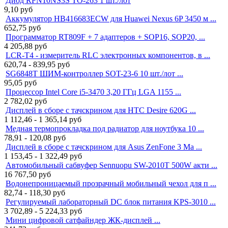
Диод RFN10NS3S TO-263 1 шт./лот
9,10
руб
Аккумулятор HB416683ECW для Huawei Nexus 6P 3450 м ...
652,75
руб
Программатор RT809F + 7 адаптеров + SOP16, SOP20, ...
4 205,88
руб
LCR-T4 - измеритель RLC электронных компонентов, в ...
620,74 - 839,95
руб
SG6848T ШИМ-контроллер SOT-23-6 10 шт./лот ...
95,05
руб
Процессор Intel Core i5-3470 3,20 ГГц LGA 1155 ...
2 782,02
руб
Дисплей в сборе с тачскрином для HTC Desire 620G ...
1 112,46 - 1 365,14
руб
Медная термопрокладка под радиатор для ноутбука 10 ...
78,91 - 120,08
руб
Дисплей в сборе с тачскрином для Asus ZenFone 3 Ma ...
1 153,45 - 1 322,49
руб
Автомобильный сабвуфер Sennuopu SW-2010T 500W акти ...
16 767,50
руб
Водонепроницаемый прозрачный мобильный чехол для п ...
82,74 - 118,30
руб
Регулируемый лабораторный DC блок питания KPS-3010 ...
3 702,89 - 5 224,33
руб
Мини цифровой сатфайндер ЖК-дисплей ...