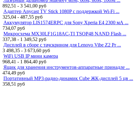
Лазерный дальномер Mileseey 40M, 60M, 80M, 100M ...
892,51 - 3 541,00
руб
Адаптер Anycast TV Stick 1080P с поддержкой Wi-Fi ...
325,04 - 487,55
руб
Аккумулятор LIS1574ERPC для Sony Xperia E4 2300 мА ...
734,07
руб
Микросхема MX30LF1G18AC-TI TSOP48 NAND Flash ...
337,38 - 1 349,52
руб
Дисплей в сборе с тачскрином для Lenovo Vibe Z2 Pr ...
3 498,35 - 3 673,60
руб
WiFi USB IP мини камера
968,41 - 1 864,40
руб
Ящик для хранения инструментов-аппаратные принадле ...
474,49
руб
Портативный MP3-радио-динамик Cube ЖК-дисплей 5 цв ...
358,51
руб