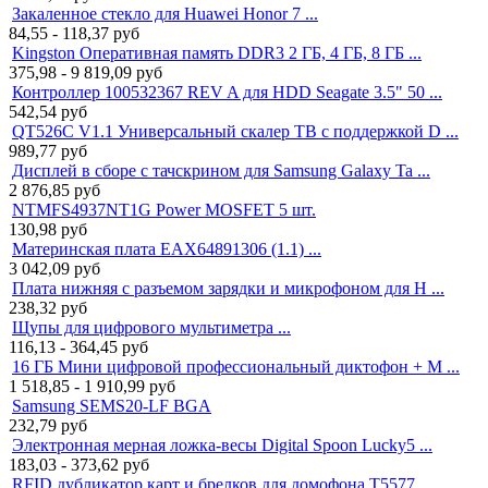
Закаленное стекло для Huawei Honor 7 ...
84,55 - 118,37
руб
Kingston Оперативная память DDR3 2 ГБ, 4 ГБ, 8 ГБ ...
375,98 - 9 819,09
руб
Контроллер 100532367 REV A для HDD Seagate 3.5" 50 ...
542,54
руб
QT526C V1.1 Универсальный скалер ТВ с поддержкой D ...
989,77
руб
Дисплей в сборе с тачскрином для Samsung Galaxy Ta ...
2 876,85
руб
NTMFS4937NT1G Power MOSFET 5 шт.
130,98
руб
Материнская плата EAX64891306 (1.1) ...
3 042,09
руб
Плата нижняя с разъемом зарядки и микрофоном для H ...
238,32
руб
Щупы для цифрового мультиметра ...
116,13 - 364,45
руб
16 ГБ Мини цифровой профессиональный диктофон + M ...
1 518,85 - 1 910,99
руб
Samsung SEMS20-LF BGA
232,79
руб
Электронная мерная ложка-весы Digital Spoon Lucky5 ...
183,03 - 373,62
руб
RFID дубликатор карт и брелков для домофона T5577, ...