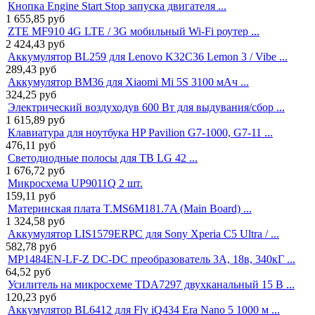
Кнопка Engine Start Stop запуска двигателя ...
1 655,85
руб
ZTE MF910 4G LTE / 3G мобильный Wi-Fi роутер ...
2 424,43
руб
Аккумулятор BL259 для Lenovo K32C36 Lemon 3 / Vibe ...
289,43
руб
Аккумулятор BM36 для Xiaomi Mi 5S 3100 мАч ...
324,25
руб
Электрический воздуходув 600 Вт для выдувания/сбор ...
1 615,89
руб
Клавиатура для ноутбука HP Pavilion G7-1000, G7-11 ...
476,11
руб
Светодиодные полосы для ТВ LG 42 ...
1 676,72
руб
Микросхема UP9011Q 2 шт.
159,11
руб
Материнская плата T.MS6M181.7A (Main Board) ...
1 324,58
руб
Аккумулятор LIS1579ERPC для Sony Xperia C5 Ultra / ...
582,78
руб
MP1484EN-LF-Z DC-DC преобразователь 3A, 18в, 340кГ ...
64,52
руб
Усилитель на микросхеме TDA7297 двухканальный 15 В ...
120,23
руб
Аккумулятор BL6412 для Fly iQ434 Era Nano 5 1000 м ...