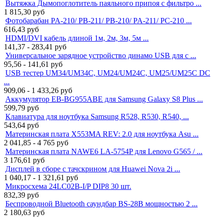
Вытяжка Дымопоглотитель паяльного припоя с фильтро ...
1 815,30
руб
Фотобарабан PA-210/ PB-211/ PB-210/ PA-211/ PC-210 ...
616,43
руб
HDMI/DVI кабель длиной 1м, 2м, 3м, 5м ...
141,37 - 283,41
руб
Универсальное зарядное устройство динамо USB для с ...
95,56 - 141,61
руб
USB тестер UM34/UM34C, UM24/UM24C, UM25/UM25C DC
...
909,06 - 1 433,26
руб
Аккумулятор EB-BG955ABE для Samsung Galaxy S8 Plus ...
599,79
руб
Клавиатура для ноутбука Samsung R528, R530, R540, ...
543,64
руб
Материнская плата X553MA REV: 2.0 для ноутбука Asu ...
2 041,85 - 4 765
руб
Материнская плата NAWE6 LA-5754P для Lenovo G565 / ...
3 176,61
руб
Дисплей в сборе с тачскрином для Huawei Nova 2i ...
1 040,17 - 1 321,61
руб
Микросхема 24LC02B-I/P DIP8 30 шт.
832,39
руб
Беспроводной Bluetooth саундбар BS-28B мощностью 2 ...
2 180,63
руб