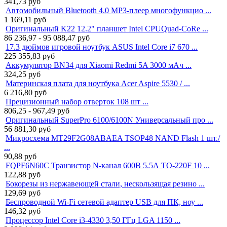
341,73
руб
Автомобильный Bluetooth 4.0 MP3-плеер многофункцио ...
1 169,11
руб
Оригинальный K22 12.2" планшет Intel CPUQuad-CoRe ...
86 236,97 - 95 088,47
руб
17.3 дюймов игровой ноутбук ASUS Intel Core i7 670 ...
225 355,83
руб
Аккумулятор BN34 для Xiaomi Redmi 5A 3000 мАч ...
324,25
руб
Материнская плата для ноутбука Acer Aspire 5530 / ...
6 216,80
руб
Прецизионный набор отверток 108 шт ...
806,25 - 967,49
руб
Оригинальный SuperPro 6100/6100N Универсальный про ...
56 881,30
руб
Микросхема MT29F2G08ABAEA TSOP48 NAND Flash 1 шт./
...
90,88
руб
FQPF6N60C Транзистор N-канал 600В 5.5А TO-220F 10 ...
122,88
руб
Бокорезы из нержавеющей стали, нескользящая резино ...
129,69
руб
Беспроводной Wi-Fi сетевой адаптер USB для ПК, ноу ...
146,32
руб
Процессор Intel Core i3-4330 3,50 ГГц LGA 1150 ...