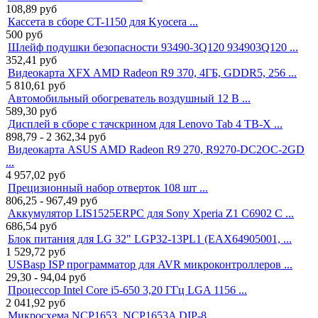
108,89
руб
Кассета в сборе CT-1150 для Kyocera ...
500
руб
Шлейф подушки безопасности 93490-3Q120 934903Q120 ...
352,41
руб
Видеокарта XFX AMD Radeon R9 370, 4ГБ, GDDR5, 256 ...
5 810,61
руб
Автомобильный обогреватель воздушный 12 В ...
589,30
руб
Дисплей в сборе с тачскрином для Lenovo Tab 4 TB-X ...
898,79 - 2 362,34
руб
Видеокарта ASUS AMD Radeon R9 270, R9270-DC2OC-2GD
...
4 957,02
руб
Прецизионный набор отверток 108 шт ...
806,25 - 967,49
руб
Аккумулятор LIS1525ERPC для Sony Xperia Z1 C6902 C ...
686,54
руб
Блок питания для LG 32" LGP32-13PL1 (EAX64905001, ...
1 529,72
руб
USBasp ISP программатор для AVR микроконтроллеров ...
29,30 - 94,04
руб
Процессор Intel Core i5-650 3,20 ГГц LGA 1156 ...
2 041,92
руб
Микросхема NCP1653, NCP1653A DIP-8