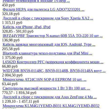
Ремонт телевизоров в Москве Tv-help ...
450
руб
Фильтр HEPA для пылесоса LG ADQ73233201 ...
320,18
руб
Дисплей в сборе с тачскрином для Sony Xperia XA2 ...
1 315,11
руб
Кабель для iPhone, iPad, iPod
328,85 - 591,93
руб
IRFZ44VPBF Транзистор N-канал 60В 55А TO-220 10 шт ...
136,98
руб
Кабель зарядки многоразовый для IOS, Android, Type ...
205,58
руб
Bluetooth клавиатура чехол-подставка для iPad Mini ...
1 375,00
руб
L6562D Контроллер PFC (коррекция коэффициента мощн ...
66,80
руб
WIDT20R BN59-01148C, BN59-01148B, BN59-01148A внут ...
2 004,50
руб
Микросхема AT24C16N SOP-8 EEPROM 10 шт. ...
63,44
руб
Светодиоды высокой мощности 1 Вт 3 Вт 100 шт. ...
770,57 - 1 816,34
руб
Дисплей в сборе с тачскрином для Asus ZenFone 4 Ma ...
1 239,10 - 1 457,11
руб
Микросхема KLM4G1YEMD-B031 KLM4G1YEMD-B032