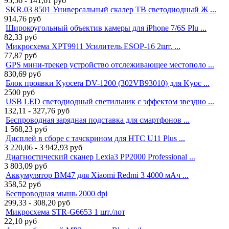
95,56 - 141,61
руб
SKR.03 8501 Универсальный скалер ТВ светодиодный Ж ...
914,76
руб
Широкоугольный объектив камеры для iPhone 7/6S Plu ...
82,33
руб
Микросхема XPT9911 Усилитель ESOP-16 2шт. ...
77,87
руб
GPS мини-трекер устройство отслеживающее местополо ...
830,69
руб
Блок проявки Kyocera DV-1200 (302VB93010) для Kyoc ...
2500
руб
USB LED светодиодный светильник с эффектом звездно ...
132,11 - 327,76
руб
Беспроводная зарядная подставка для смартфонов ...
1 568,23
руб
Дисплей в сборе с тачскрином для HTC U11 Plus ...
3 220,06 - 3 942,93
руб
Диагностический сканер Lexia3 PP2000 Professional ...
3 803,09
руб
Аккумулятор BM47 для Xiaomi Redmi 3 4000 мАч ...
358,52
руб
Беспроводная мышь 2000 dpi
299,33 - 308,20
руб
Микросхема STR-G6653 1 шт./лот
22,10
руб