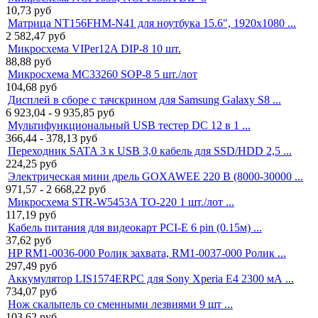
10,73
руб
Матрица NT156FHM-N41 для ноутбука 15.6", 1920x1080 ...
2 582,47
руб
Микросхема VIPer12A DIP-8 10 шт.
88,88
руб
Микросхема MC33260 SOP-8 5 шт./лот
104,68
руб
Дисплей в сборе с тачскрином для Samsung Galaxy S8 ...
6 923,04 - 9 935,85
руб
Мультифункциональный USB тестер DC 12 в 1 ...
366,44 - 378,13
руб
Переходник SATA 3 к USB 3,0 кабель для SSD/HDD 2,5 ...
224,25
руб
Электрическая мини дрель GOXAWEE 220 В (8000-30000 ...
971,57 - 2 668,22
руб
Микросхема STR-W5453A TO-220 1 шт./лот ...
117,19
руб
Кабель питания для видеокарт PCI-E 6 pin (0.15м) ...
37,62
руб
HP RM1-0036-000 Ролик захвата, RM1-0037-000 Ролик ...
297,49
руб
Аккумулятор LIS1574ERPC для Sony Xperia E4 2300 мА ...
734,07
руб
Нож скальпель со сменными лезвиями 9 шт ...
103,62
руб