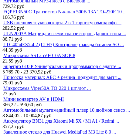
Автомобильный MP3-плеер с Bluetooth ...
729,72
руб
FQPF13N50C Транзистор N-канал 500В 13A TO-220F 10 ...
166,76
руб
USB внешняя звуковая карта 2 в 1 гарнитура/микрофо ...
282,52
руб
ULN2003A Матрица из семи транзисторов Дарлингтона ...
86,71
руб
LTC4054ES5-4.2 (LTH7) Контроллер заряда батареи SO ...
44,39
руб
Микросхема SST25VF010A SOP-8
21,59
руб
Superpro 610 P Универсальный программатор с адапте ...
5 769,70 - 23 370,92
руб
Присоска,материал: АБС + резина -подходит для вытя ...
79,01
руб
Микросхема Viper50A TO-220 1 шт./лот ...
27
руб
Мини конвертер AV в HDMI
366,22 - 596,60
руб
Автомобильный мультимедийный плеер 10 дюймов сенсо ...
8 844,05 - 10 004,87
руб
Аккумулятор BN31 для Xiaomi Mi 5X / Mi A1 / Redmi ...
357,25
руб
Закаленное стекло для Huawei MediaPad M3 Lite 8.0 ...