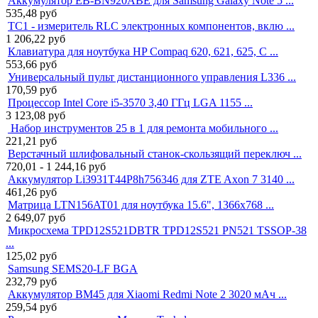
Аккумулятор EB-BN920ABE для Samsung Galaxy Note 5 ...
535,48
руб
TC1 - измеритель RLC электронных компонентов, вклю ...
1 206,22
руб
Клавиатура для ноутбука HP Compaq 620, 621, 625, C ...
553,66
руб
Универсальный пульт дистанционного управления L336 ...
170,59
руб
Процессор Intel Core i5-3570 3,40 ГГц LGA 1155 ...
3 123,08
руб
Набор инструментов 25 в 1 для ремонта мобильного ...
221,21
руб
Верстачный шлифовальный станок-cкользящий переключ ...
720,01 - 1 244,16
руб
Аккумулятор Li3931T44P8h756346 для ZTE Axon 7 3140 ...
461,26
руб
Матрица LTN156AT01 для ноутбука 15.6", 1366x768 ...
2 649,07
руб
Микросхема TPD12S521DBTR TPD12S521 PN521 TSSOP-38
...
125,02
руб
Samsung SEMS20-LF BGA
232,79
руб
Аккумулятор BM45 для Xiaomi Redmi Note 2 3020 мАч ...
259,54
руб