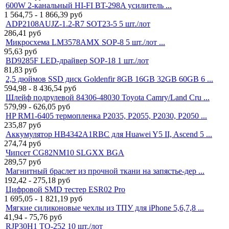
600W 2-канальный HI-FI BT-298A усилитель ...
1 564,75 - 1 866,39
руб
ADP2108AUJZ-1.2-R7 SOT23-5 5 шт./лот
286,41
руб
Микросхема LM3578AMX SOP-8 5 шт./лот ...
95,63
руб
BD9285F LED-драйвер SOP-18 1 шт./лот
81,83
руб
2,5 дюймов SSD диск Goldenfir 8GB 16GB 32GB 60GB 6 ...
594,98 - 8 436,54
руб
Шлейф подрулевой 84306-48030 Toyota Camry/Land Cru ...
579,99 - 626,05
руб
HP RM1-6405 термопленка P2035, P2055, P2030, P2050 ...
235,87
руб
Аккумулятор HB4342A1RBC для Huawei Y5 II, Ascend 5 ...
274,74
руб
Чипсет CG82NM10 SLGXX BGA
289,57
руб
Магнитный браслет из прочной ткани на запястье-дер ...
192,42 - 275,18
руб
Цифровой SMD тестер ESR02 Pro
1 695,05 - 1 821,19
руб
Мягкие силиконовые чехлы из ТПУ для iPhone 5,6,7,8 ...
41,94 - 75,76
руб
RJP30H1 TO-252 10 шт./лот