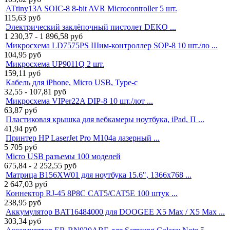
ATtiny13A SOIC-8 8-bit AVR Microcontroller 5 шт.
115,63
руб
Электрический заклёпочный пистолет DEKO ...
1 230,37 - 1 896,58
руб
Микросхема LD7575PS Шим-контроллер SOP-8 10 шт./ло ...
104,95
руб
Микросхема UP9011Q 2 шт.
159,11
руб
Кабель для iPhone, Micro USB, Type-c
32,55 - 107,81
руб
Микросхема VIPer22A DIP-8 10 шт./лот ...
63,87
руб
Пластиковая крышка для вебкамеры ноутбука, iPad, П ...
41,94
руб
Принтер HP LaserJet Pro M104a лазерный ...
5 705
руб
Micro USB разъемы 100 моделей
675,84 - 2 252,55
руб
Матрица B156XW01 для ноутбука 15.6", 1366x768 ...
2 647,03
руб
Коннектор RJ-45 8P8C CAT5/CAT5E 100 штук ...
238,95
руб
Аккумулятор BAT16484000 для DOOGEE X5 Max / X5 Max ...
303,34
руб