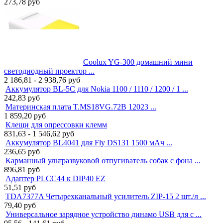
273,78
руб
Coolux YG-300 домашний мини
светодиодный проектор ...
2 186,81 - 2 938,76
руб
Аккумулятор BL-5C для Nokia 1100 / 1110 / 1200 / 1 ...
242,83
руб
Материнская плата T.MS18VG.72B 12023 ...
1 859,20
руб
Клещи для опрессовки клемм
831,63 - 1 546,62
руб
Аккумулятор BL4041 для Fly DS131 1500 мАч ...
236,65
руб
Карманный ультразвуковой отпугиватель собак с фона ...
896,81
руб
Адаптер PLCC44 к DIP40 EZ
51,51
руб
TDA7377A Четырехканальный усилитель ZIP-15 2 шт./л ...
79,40
руб
Универсальное зарядное устройство динамо USB для с ...