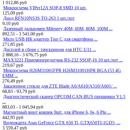
1 012,86
руб
Микросхема VIPer12A SOP-8 SMD 10 шт.
125,09
руб
Диод RFN10NS3S TO-263 1 шт./лот
9,10
руб
Лазерный дальномер Mileseey 40M, 60M, 80M, 100M ...
892,51 - 3 541,00
руб
Micro USB ИК адаптер Тип C для смартфона ...
271,85
руб
Дисплей в сборе с тачскрином для HTC U11 ...
2 888,16 - 3 676,75
руб
MAX3221 Приемопередатчик RS-232 SSOP-16 10 шт./лот ...
219,67
руб
Микросхема H26M31001FPR H26M31001HPR BGA153 4G
EMM ...
276,49
руб
Закаленное стекло для ZTE Blade A6/A610/A510/A601/ ...
68,83 - 93,79
руб
Диагностический сканер OPCOM CAN-BUS прошивки V1.5
...
883,03 - 1 045,94
руб
Магнитный винт коврик 9шт. для iPhone 6, 6s, 6 Plu ...
442,95
руб
Видеокарта Asus GeForce GTX 650 Ti, GTX650TI-1GD5, ...
3 559,47
руб