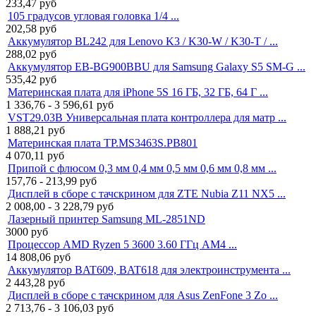
233,47
руб
105 градусов угловая головка 1/4 ...
202,58
руб
Аккумулятор BL242 для Lenovo K3 / K30-W / K30-T / ...
288,02
руб
Аккумулятор EB-BG900BBU для Samsung Galaxy S5 SM-G ...
535,42
руб
Материнская плата для iPhone 5S 16 ГБ, 32 ГБ, 64 Г ...
1 336,76 - 3 596,61
руб
VST29.03B Универсальная плата контроллера для матр ...
1 888,21
руб
Материнская плата TP.MS3463S.PB801
4 070,11
руб
Припой с флюсом 0,3 мм 0,4 мм 0,5 мм 0,6 мм 0,8 мм ...
157,76 - 213,99
руб
Дисплей в сборе с тачскрином для ZTE Nubia Z11 NX5 ...
2 008,00 - 3 228,79
руб
Лазерный принтер Samsung ML-2851ND
3000
руб
Процессор AMD Ryzen 5 3600 3.60 ГГц AM4 ...
14 808,06
руб
Аккумулятор BAT609, BAT618 для электроинструмента ...
2 443,28
руб
Дисплей в сборе с тачскрином для Asus ZenFone 3 Zo ...
2 713,76 - 3 106,03
руб