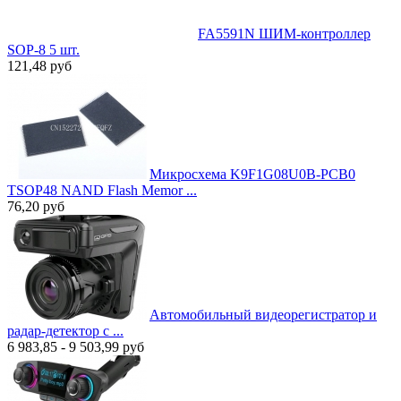
FA5591N ШИМ-контроллер
SOP-8 5 шт.
121,48
руб
Микросхема K9F1G08U0B-PCB0
TSOP48 NAND Flash Memor ...
76,20
руб
Автомобильный видеорегистратор и
радар-детектор с ...
6 983,85 - 9 503,99
руб