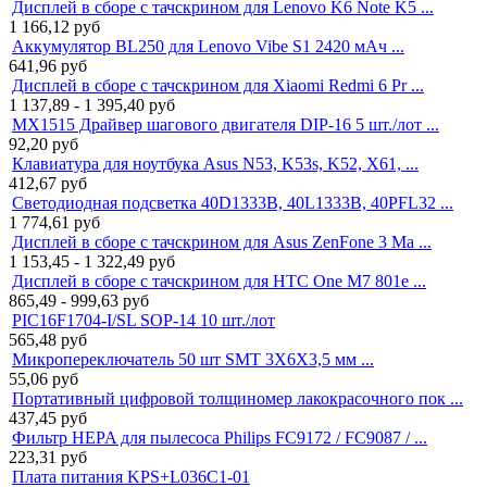
Дисплей в сборе с тачскрином для Lenovo K6 Note K5 ...
1 166,12
руб
Аккумулятор BL250 для Lenovo Vibe S1 2420 мАч ...
641,96
руб
Дисплей в сборе с тачскрином для Xiaomi Redmi 6 Pr ...
1 137,89 - 1 395,40
руб
MX1515 Драйвер шагового двигателя DIP-16 5 шт./лот ...
92,20
руб
Клавиатура для ноутбука Asus N53, K53s, K52, X61, ...
412,67
руб
Светодиодная подсветка 40D1333B, 40L1333B, 40PFL32 ...
1 774,61
руб
Дисплей в сборе с тачскрином для Asus ZenFone 3 Ma ...
1 153,45 - 1 322,49
руб
Дисплей в сборе с тачскрином для HTC One M7 801e ...
865,49 - 999,63
руб
PIC16F1704-I/SL SOP-14 10 шт./лот
565,48
руб
Микропереключатель 50 шт SMT 3X6X3,5 мм ...
55,06
руб
Портативный цифровой толщиномер лакокрасочного пок ...
437,45
руб
Фильтр HEPA для пылесоса Philips FC9172 / FC9087 / ...
223,31
руб
Плата питания KPS+L036C1-01