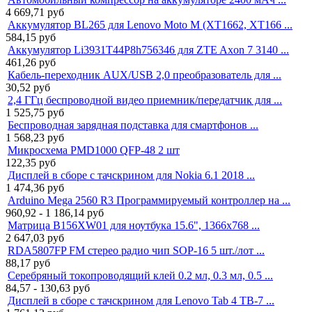
4 669,71
руб
Аккумулятор BL265 для Lenovo Moto M (XT1662, XT166 ...
584,15
руб
Аккумулятор Li3931T44P8h756346 для ZTE Axon 7 3140 ...
461,26
руб
Кабель-переходник AUX/USB 2,0 преобразователь для ...
30,52
руб
2,4 ГГц беспроводной видео приемник/передатчик для ...
1 525,75
руб
Беспроводная зарядная подставка для смартфонов ...
1 568,23
руб
Микросхема PMD1000 QFP-48 2 шт
122,35
руб
Дисплей в сборе с тачскрином для Nokia 6.1 2018 ...
1 474,36
руб
Arduino Mega 2560 R3 Программируемый контроллер на ...
960,92 - 1 186,14
руб
Матрица B156XW01 для ноутбука 15.6", 1366x768 ...
2 647,03
руб
RDA5807FP FM стерео радио чип SOP-16 5 шт./лот ...
88,17
руб
Серебряный токопроводящий клей 0.2 мл, 0.3 мл, 0.5 ...
84,57 - 130,63
руб
Дисплей в сборе с тачскрином для Lenovo Tab 4 TB-7 ...