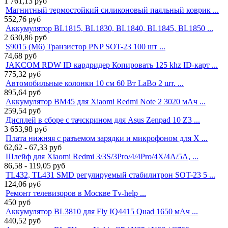
1 761,13
руб
Магнитный термостойкий силиконовый паяльный коврик ...
552,76
руб
Аккумулятор BL1815, BL1830, BL1840, BL1845, BL1850 ...
2 630,86
руб
S9015 (M6) Транзистор PNP SOT-23 100 шт ...
74,68
руб
JAKCOM RDW ID кардридер Копировать 125 khz ID-карт ...
775,32
руб
Автомобильные колонки 10 см 60 Вт LaBo 2 шт. ...
895,64
руб
Аккумулятор BM45 для Xiaomi Redmi Note 2 3020 мАч ...
259,54
руб
Дисплей в сборе с тачскрином для Asus Zenpad 10 Z3 ...
3 653,98
руб
Плата нижняя с разъемом зарядки и микрофоном для X ...
62,62 - 67,33
руб
Шлейф для Xiaomi Redmi 3/3S/3Pro/4/4Pro/4X/4A/5A, ...
86,58 - 119,05
руб
TL432, TL431 SMD регулируемый стабилитрон SOT-23 5 ...
124,06
руб
Ремонт телевизоров в Москве Tv-help ...
450
руб
Аккумулятор BL3810 для Fly IQ4415 Quad 1650 мАч ...
440,52
руб