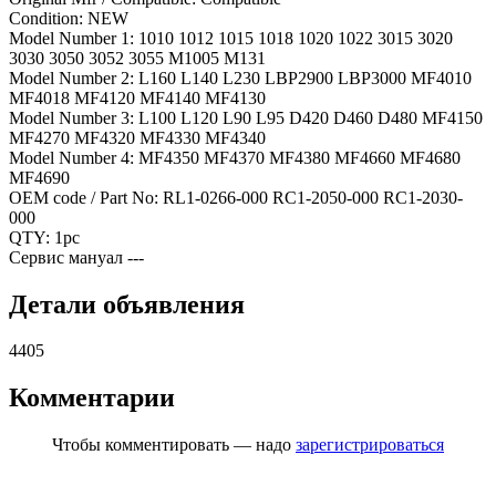
Condition:
NEW
Model Number 1:
1010 1012 1015 1018 1020 1022 3015 3020
3030 3050 3052 3055 M1005 M131
Model Number 2:
L160 L140 L230 LBP2900 LBP3000 MF4010
MF4018 MF4120 MF4140 MF4130
Model Number 3:
L100 L120 L90 L95 D420 D460 D480 MF4150
MF4270 MF4320 MF4330 MF4340
Model Number 4:
MF4350 MF4370 MF4380 MF4660 MF4680
MF4690
OEM code / Part No:
RL1-0266-000 RC1-2050-000 RC1-2030-
000
QTY:
1pc
Сервис мануал
---
Детали объявления
4405
Комментарии
Чтобы комментировать — надо
зарегистрироваться