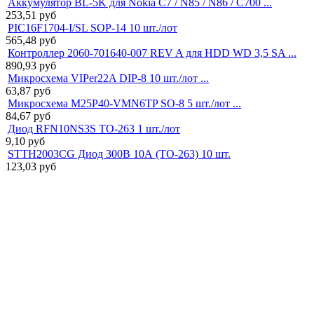
Аккумулятор BL-5K для Nokia C7 / N85 / N86 / C700 ...
253,51
руб
PIC16F1704-I/SL SOP-14 10 шт./лот
565,48
руб
Контроллер 2060-701640-007 REV A для HDD WD 3,5 SA ...
890,93
руб
Микросхема VIPer22A DIP-8 10 шт./лот ...
63,87
руб
Микросхема M25P40-VMN6TP SO-8 5 шт./лот ...
84,67
руб
Диод RFN10NS3S TO-263 1 шт./лот
9,10
руб
STTH2003CG Диод 300В 10А (TO-263) 10 шт.
123,03
руб