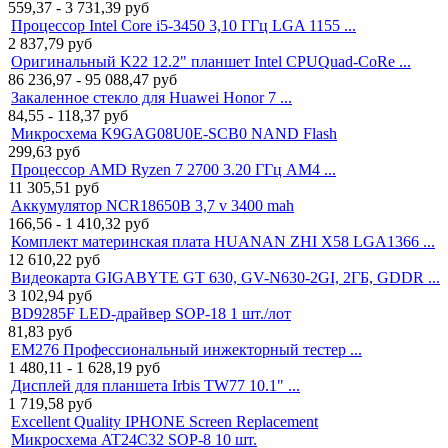
559,37 - 3 731,39
руб
Процессор Intel Core i5-3450 3,10 ГГц LGA 1155 ...
2 837,79
руб
Оригинальный K22 12.2" планшет Intel CPUQuad-CoRe ...
86 236,97 - 95 088,47
руб
Закаленное стекло для Huawei Honor 7 ...
84,55 - 118,37
руб
Микросхема K9GAG08U0E-SCB0 NAND Flash
299,63
руб
Процессор AMD Ryzen 7 2700 3.20 ГГц AM4 ...
11 305,51
руб
Аккумулятор NCR18650B 3,7 v 3400 mah
166,56 - 1 410,32
руб
Комплект материнская плата HUANAN ZHI X58 LGA1366 ...
12 610,22
руб
Видеокарта GIGABYTE GT 630, GV-N630-2GI, 2ГБ, GDDR ...
3 102,94
руб
BD9285F LED-драйвер SOP-18 1 шт./лот
81,83
руб
EM276 Профессиональный инжекторный тестер ...
1 480,11 - 1 628,19
руб
Дисплей для планшета Irbis TW77 10.1" ...
1 719,58
руб
Excellent Quality IPHONE Screen Replacement
Микросхема AT24C32 SOP-8 10 шт.