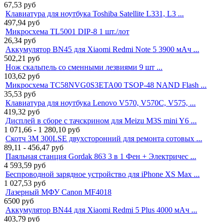
67,53
руб
Клавиатура для ноутбука Toshiba Satellite L331, L3 ...
497,94
руб
Микросхема TL5001 DIP-8 1 шт./лот
26,34
руб
Аккумулятор BN45 для Xiaomi Redmi Note 5 3900 мАч ...
502,21
руб
Нож скальпель со сменными лезвиями 9 шт ...
103,62
руб
Микросхема TC58NVG0S3ETA00 TSOP-48 NAND Flash ...
35,53
руб
Клавиатура для ноутбука Lenovo V570, V570C, V575, ...
419,32
руб
Дисплей в сборе с тачскрином для Meizu M3S mini Y6 ...
1 071,66 - 1 280,10
руб
Скотч 3M 300LSE двухсторонний для ремонта сотовых ...
89,11 - 456,47
руб
Паяльная станция Gordak 863 3 в 1 Фен + Электричес ...
4 593,59
руб
Беспроводной зарядное устройство для iPhone XS Max ...
1 027,53
руб
Лазерный МФУ Canon MF4018
6500
руб
Аккумулятор BN44 для Xiaomi Redmi 5 Plus 4000 мАч ...
403,79
руб