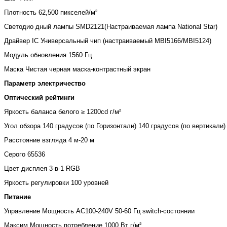
Плотность
62,500 пикселей/м²
Светодио дный лампы
SMD2121(Настраиваемая лампа National Star)
Драйвер IC
Универсальный чип (настраиваемый MBI5166/MBI5124)
Модуль обновления
1560 Гц
Маска
Чистая черная маска-контрастный экран
Параметр электричество
Оптический рейтинги
Яркость баланса белого
≥ 1200cd г/м²
Угол обзора
140 градусов (по Горизонтали) 140 градусов (по вертикали)
Расстояние взгляда
4 м-20 м
Серого
65536
Цвет дисплея
3-в-1 RGB
Яркость регулировки
100 уровней
Питание
Управление Мощность
AC100-240V 50-60 Гц switch-состоянии
Максим Мощность потребление
1000 Вт г/м²