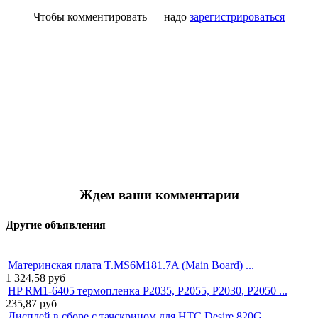
Чтобы комментировать — надо
зарегистрироваться
Ждем ваши комментарии
Другие объявления
Материнская плата T.MS6M181.7A (Main Board) ...
1 324,58
руб
HP RM1-6405 термопленка P2035, P2055, P2030, P2050 ...
235,87
руб
Дисплей в сборе с тачскрином для HTC Desire 820G ...