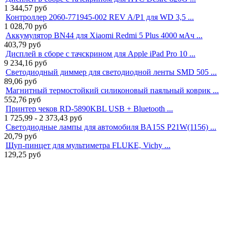
1 344,57
руб
Контроллер 2060-771945-002 REV A/P1 для WD 3,5 ...
1 028,70
руб
Аккумулятор BN44 для Xiaomi Redmi 5 Plus 4000 мАч ...
403,79
руб
Дисплей в сборе с тачскрином для Apple iPad Pro 10 ...
9 234,16
руб
Светодиодный диммер для светодиодной ленты SMD 505 ...
89,06
руб
Магнитный термостойкий силиконовый паяльный коврик ...
552,76
руб
Принтер чеков RD-5890KBL USB + Bluetooth ...
1 725,99 - 2 373,43
руб
Светодиодные лампы для автомобиля BA15S P21W(1156) ...
20,79
руб
Щуп-пинцет для мультиметра FLUKE, Vichy ...
129,25
руб