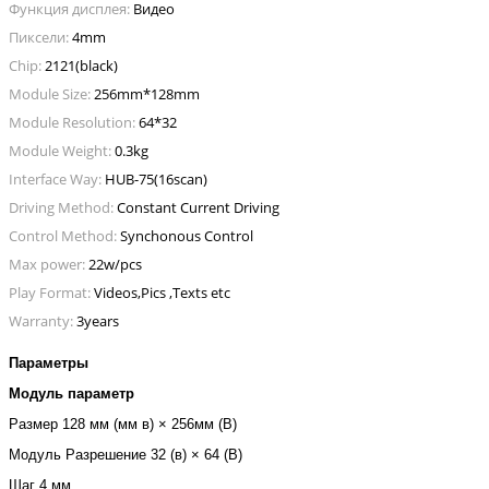
Функция дисплея:
Видео
Пиксели:
4mm
Chip:
2121(black)
Module Size:
256mm*128mm
Module Resolution:
64*32
Module Weight:
0.3kg
Interface Way:
HUB-75(16scan)
Driving Method:
Constant Current Driving
Control Method:
Synchonous Control
Max power:
22w/pcs
Play Format:
Videos,Pics ,Texts etc
Warranty:
3years
Параметры
Модуль параметр
Размер
128 мм (мм в) × 256мм (В)
Модуль Разрешение
32 (в) × 64 (В)
Шаг
4 мм