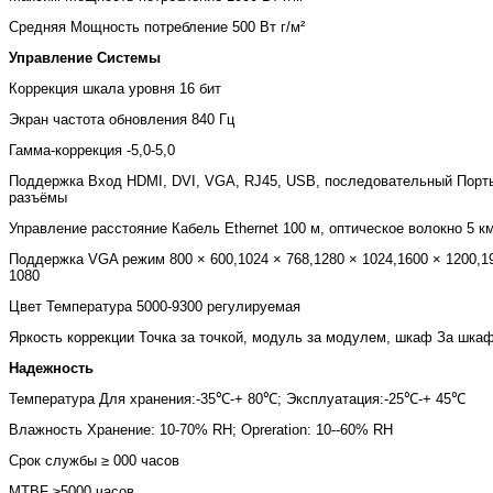
Средняя Мощность потребление
500 Вт г/м²
Управление Системы
Коррекция шкала уровня
16 бит
Экран частота обновления
840 Гц
Гамма-коррекция
-5,0-5,0
Поддержка Вход
HDMI, DVI, VGA, RJ45, USB, последовательный Порт
разъёмы
Управление расстояние
Кабель Ethernet 100 м, оптическое волокно 5 к
Поддержка VGA режим
800 × 600,1024 × 768,1280 × 1024,1600 × 1200,1
1080
Цвет Температура
5000-9300 регулируемая
Яркость коррекции
Точка за точкой, модуль за модулем, шкаф За шка
Надежность
Температура
Для хранения:-35
℃
-+ 80
℃
; Эксплуатация:-25
℃
-+ 45
℃
Влажность
Хранение: 10-70% RH; Opreration: 10--60% RH
Срок службы
≥ 000 часов
MTBF
≥5000 часов