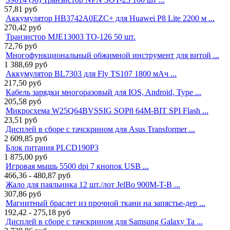
57,81
руб
Аккумулятор HB3742A0EZC+ для Huawei P8 Lite 2200 м ...
270,42
руб
Транзистор MJE13003 TO-126 50 шт.
72,76
руб
Многофункциональный обжимной инструмент для витой ...
1 388,69
руб
Аккумулятор BL7303 для Fly TS107 1800 мАч ...
217,50
руб
Кабель зарядки многоразовый для IOS, Android, Type ...
205,58
руб
Микросхема W25Q64BVSSIG SOP8 64M-BIT SPI Flash ...
23,51
руб
Дисплей в сборе с тачскрином для Asus Transformer ...
2 609,85
руб
Блок питания PLCD190P3
1 875,00
руб
Игровая мышь 5500 dpi 7 кнопок USB ...
466,36 - 480,87
руб
Жало для паяльника 12 шт./лот JelBo 900M-T-B ...
307,86
руб
Магнитный браслет из прочной ткани на запястье-дер ...
192,42 - 275,18
руб
Дисплей в сборе с тачскрином для Samsung Galaxy Ta ...