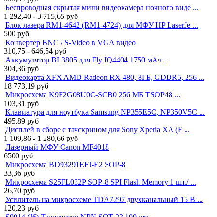
Беспроводная скрытая мини видеокамера ночного виде ...
1 292,40 - 3 715,65
руб
Блок лазера RM1-4642 (RM1-4724) для МФУ HP LaserJe ...
500
руб
Конвертер BNC / S-Video в VGA видео
310,75 - 646,54
руб
Аккумулятор BL3805 для Fly IQ4404 1750 мАч ...
304,36
руб
Видеокарта XFX AMD Radeon RX 480, 8ГБ, GDDR5, 256 ...
18 773,19
руб
Микросхема K9F2G08U0C-SCB0 256 МБ TSOP48 ...
103,31
руб
Клавиатура для ноутбука Samsung NP355E5C, NP350V5C ...
495,89
руб
Дисплей в сборе с тачскрином для Sony Xperia XA (F ...
1 109,86 - 1 280,66
руб
Лазерный МФУ Canon MF4018
6500
руб
Микросхема BD93291EFJ-E2 SOP-8
33,36
руб
Микросхема S25FL032P SOP-8 SPI Flash Memory 1 шт./ ...
26,70
руб
Усилитель на микросхеме TDA7297 двухканальный 15 В ...
120,23
руб
S9014 (J6) Транзистор NPN SOT-23 100 шт ...