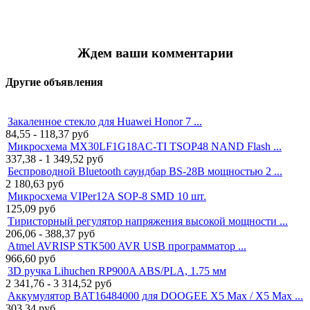
Ждем ваши комментарии
Другие объявления
Закаленное стекло для Huawei Honor 7 ...
84,55 - 118,37
руб
Микросхема MX30LF1G18AC-TI TSOP48 NAND Flash ...
337,38 - 1 349,52
руб
Беспроводной Bluetooth саундбар BS-28B мощностью 2 ...
2 180,63
руб
Микросхема VIPer12A SOP-8 SMD 10 шт.
125,09
руб
Тиристорный регулятор напряжения высокой мощности ...
206,06 - 388,37
руб
Atmel AVRISP STK500 AVR USB программатор ...
966,60
руб
3D ручка Lihuchen RP900A ABS/PLA, 1.75 мм
2 341,76 - 3 314,52
руб
Аккумулятор BAT16484000 для DOOGEE X5 Max / X5 Max ...
303,34
руб