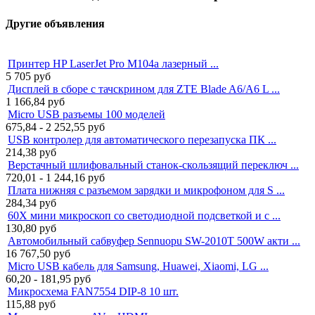
Другие объявления
Принтер HP LaserJet Pro M104a лазерный ...
5 705
руб
Дисплей в сборе с тачскрином для ZTE Blade A6/A6 L ...
1 166,84
руб
Micro USB разъемы 100 моделей
675,84 - 2 252,55
руб
USB контролер для автоматического перезапуска ПК ...
214,38
руб
Верстачный шлифовальный станок-cкользящий переключ ...
720,01 - 1 244,16
руб
Плата нижняя с разъемом зарядки и микрофоном для S ...
284,34
руб
60X мини микроскоп со светодиодной подсветкой и с ...
130,80
руб
Автомобильный сабвуфер Sennuopu SW-2010T 500W акти ...
16 767,50
руб
Micro USB кабель для Samsung, Huawei, Xiaomi, LG ...
60,20 - 181,95
руб
Микросхема FAN7554 DIP-8 10 шт.
115,88
руб