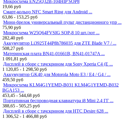
Микросхема EN25Q32B-104HIP SOP8
19,66
руб
Смарт-кольцо NFC Smart Ring для Android ...
63,86 - 153,25
руб
Мини-брелок универсальный пульт дистанционного упр ...
75,90
руб
Микросхема W25Q64FVSIG SOP-8 10 шт./лот ...
282,40
руб
Аккумулятор Li3925T44P8h786035 для ZTE Blade V7 / ...
508,27
руб
Материнская плата BN41-01661B, BN41-01747A ...
1 091,81
руб
Дисплей в сборе с тачскрином для Sony Xperia C4 (E ...
1 120,85 - 1 298,50
руб
Аккумулятор GK40 для Motorola Moto E3 / E4 / G4 / ...
459,50
руб
Микросхема KLM4G1YEMD-B031 KLM4G1YEMD-B032
BGA153 ...
453,45 - 544,68
руб
Портативная беспроводная клавиатура i8 Mini 2.4 ГГ ...
388,65 - 505,25
руб
Дисплей в сборе с тачскрином для HTC Desire 628 ...
1 306,52 - 1 466,88
руб