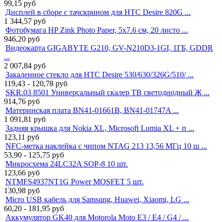
99,15
руб
Дисплей в сборе с тачскрином для HTC Desire 820G ...
1 344,57
руб
Фотобумага HP Zink Photo Paper, 5x7.6 см, 20 листо ...
946,20
руб
Видеокарта GIGABYTE G210, GV-N210D3-1GI, 1ГБ, GDDR
...
2 007,84
руб
Закаленное стекло для HTC Desire 530/630/326G/510/ ...
119,43 - 120,78
руб
SKR.03 8501 Универсальный скалер ТВ светодиодный Ж ...
914,76
руб
Материнская плата BN41-01661B, BN41-01747A ...
1 091,81
руб
Задняя крышка для Nokia XL, Microsoft Lumia XL + п ...
123,11
руб
NFC-метка наклейка с чипом NTAG 213 13,56 МГц 10 ш ...
53,90 - 125,75
руб
Микросхема 24LC32A SOP-8 10 шт.
123,66
руб
NTMFS4937NT1G Power MOSFET 5 шт.
130,98
руб
Micro USB кабель для Samsung, Huawei, Xiaomi, LG ...
60,20 - 181,95
руб
Аккумулятор GK40 для Motorola Moto E3 / E4 / G4 / ...