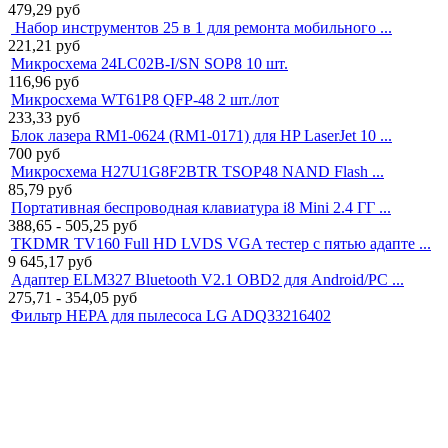
479,29
руб
Набор инструментов 25 в 1 для ремонта мобильного ...
221,21
руб
Микросхема 24LC02B-I/SN SOP8 10 шт.
116,96
руб
Микросхема WT61P8 QFP-48 2 шт./лот
233,33
руб
Блок лазера RM1-0624 (RM1-0171) для HP LaserJet 10 ...
700
руб
Микросхема H27U1G8F2BTR TSOP48 NAND Flash ...
85,79
руб
Портативная беспроводная клавиатура i8 Mini 2.4 ГГ ...
388,65 - 505,25
руб
TKDMR TV160 Full HD LVDS VGA тестер с пятью адапте ...
9 645,17
руб
Адаптер ELM327 Bluetooth V2.1 OBD2 для Android/PC ...
275,71 - 354,05
руб
Фильтр HEPA для пылесоса LG ADQ33216402