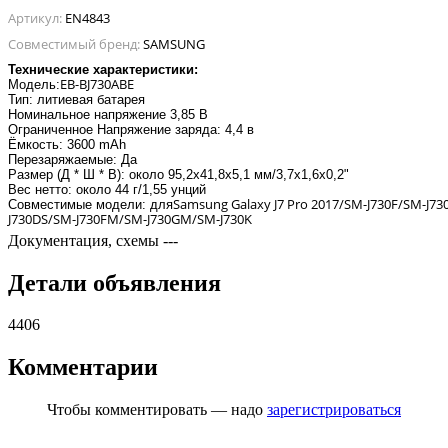
Артикул:
EN4843
Совместимый бренд:
SAMSUNG
Технические характеристики
:
EB-BJ730ABE
Модель:
Тип: литиевая батарея
Номинальное напряжение 3,85 В
Ограниченное Напряжение заряда: 4,4 в
Ёмкость: 3600 mAh
Перезаряжаемые: Да
Размер (Д * Ш * В): около 95,2x41,8x5,1 мм/3,7x1,6x0,2"
Вес нетто: около 44 г/1,55 унций
Samsung Galaxy J7 Pro 2017/SM-J730F/SM-J73
Совместимые модели: для
J730DS/SM-J730FM/SM-J730GM/SM-J730K
Документация, схемы
---
Детали объявления
4406
Комментарии
Чтобы комментировать — надо
зарегистрироваться