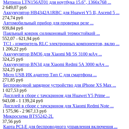
Матрица LTN156AT01 для ноутбука 15.6", 1366x768 ...
2 649,07
руб
Аккумулятор HB4342A1RBC для Huawei Y5 II, Ascend 5 ...
274,74
руб
Автомобильный прибор для проверки реле ...
939,84
руб
Паяльный коврик силиконовый термостойкий ...
552,07 - 621,94
руб
TC1 - измеритель RLC электронных компонентов, вклю ...
1 206,22
руб
Аккумулятор BM36 для Xiaomi Mi 5S 3100 мАч ...
324,25
руб
Аккумулятор BN34 для Xiaomi Redmi 5A 3000 мАч ...
324,25
руб
Micro USB ИК адаптер Тип C для смартфона ...
271,85
руб
Беспроводной зарядное устройство для iPhone XS Max ...
1 027,53
руб
Дисплей в сборе с тачскрином для Huawei Y5 Prime ...
943,08 - 1 139,24
руб
Дисплей в сборе с тачскрином для Xiaomi Redmi Note ...
1 575,96 - 2 967,13
руб
Микросхема BTS5242-2L
37,56
руб
Карта PCI-E для беспроводного управления включения ...