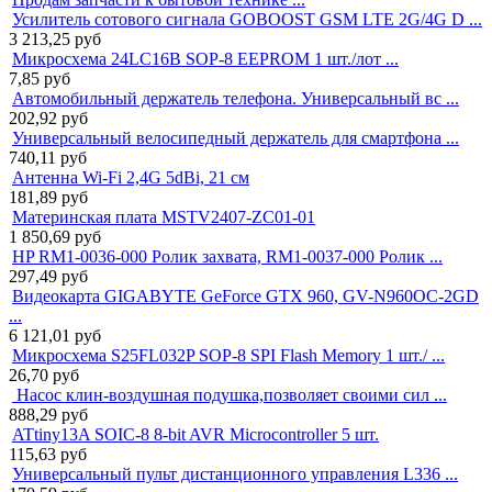
Усилитель сотового сигнала GOBOOST GSM LTE 2G/4G D ...
3 213,25
руб
Микросхема 24LC16B SOP-8 EEPROM 1 шт./лот ...
7,85
руб
Автомобильный держатель телефона. Универсальный вс ...
202,92
руб
Универсальный велосипедный держатель для смартфона ...
740,11
руб
Антенна Wi-Fi 2,4G 5dBi, 21 см
181,89
руб
Материнская плата MSTV2407-ZC01-01
1 850,69
руб
HP RM1-0036-000 Ролик захвата, RM1-0037-000 Ролик ...
297,49
руб
Видеокарта GIGABYTE GeForce GTX 960, GV-N960OC-2GD
...
6 121,01
руб
Микросхема S25FL032P SOP-8 SPI Flash Memory 1 шт./ ...
26,70
руб
Насос клин-воздушная подушка,позволяет своими сил ...
888,29
руб
ATtiny13A SOIC-8 8-bit AVR Microcontroller 5 шт.
115,63
руб
Универсальный пульт дистанционного управления L336 ...