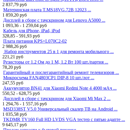
2 837,79
руб
Материнская плата T.MS18VG.72B 12023 ...
1 859,20
руб
Дисплей в сборе с тачскрином для Lenovo A5000 ...
1 093,36 - 1 259,04
руб
Кабель для iPhone, iPad, iPod
328,85 - 591,93
руб
Плата питания KPS+L070C2-02
2 988,26
руб
Набор инструментов 25 в 1 для ремонта мобильного ...
221,21
руб
Резисторы от 1.2 Ом до 1 М, 1.2 Вт 100 шт./партия ...
78,20
руб
Гарантийный и послегарантийный ремонт телевизоров ...
Микросхема FAN4803CP1 DIP-8 10 шт./лот ...
247,55
руб
Аккумулятор BN41 для Xiaomi Redmi Note 4 4000 мАч ...
550,52 - 628,75
руб
Дисплей в сборе с тачскрином для Xiaomi Mi Max 2 ...
1 294,76 - 1 557,16
руб
MSD338ST V5.0 Универсальный скалер ТВ на Android ...
1 035,58
руб
TKDMR TV160 Full HD LVDS VGA тестер с пятью адапте ...
9 645,17
руб
Продам запчасти к бытовой технике ...