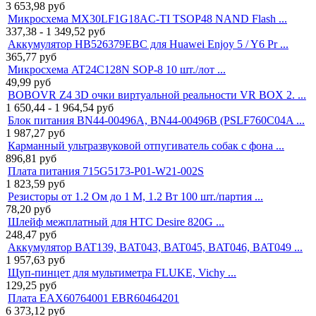
3 653,98
руб
Микросхема MX30LF1G18AC-TI TSOP48 NAND Flash ...
337,38 - 1 349,52
руб
Аккумулятор HB526379EBC для Huawei Enjoy 5 / Y6 Pr ...
365,77
руб
Микросхема AT24C128N SOP-8 10 шт./лот ...
49,99
руб
BOBOVR Z4 3D очки виртуальной реальности VR BOX 2. ...
1 650,44 - 1 964,54
руб
Блок питания BN44-00496A, BN44-00496B (PSLF760C04A ...
1 987,27
руб
Карманный ультразвуковой отпугиватель собак с фона ...
896,81
руб
Плата питания 715G5173-P01-W21-002S
1 823,59
руб
Резисторы от 1.2 Ом до 1 М, 1.2 Вт 100 шт./партия ...
78,20
руб
Шлейф межплатный для HTC Desire 820G ...
248,47
руб
Аккумулятор BAT139, BAT043, BAT045, BAT046, BAT049 ...
1 957,63
руб
Щуп-пинцет для мультиметра FLUKE, Vichy ...
129,25
руб
Плата EAX60764001 EBR60464201
6 373,12
руб