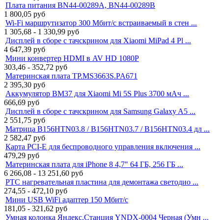
Плата питания BN44-00289A, BN44-00289B
1 800,05
руб
Wi-Fi маршрутизатор 300 Мбит/с встраиваемый в стен ...
1 305,68 - 1 330,99
руб
Дисплей в сборе с тачскрином для Xiaomi MiPad 4 Pl ...
4 647,39
руб
Мини конвертер HDMI в AV HD 1080P
303,46 - 352,72
руб
Материнская плата TP.MS3663S.PA671
2 395,30
руб
Аккумулятор BM37 для Xiaomi Mi 5S Plus 3700 мАч ...
666,69
руб
Дисплей в сборе с тачскрином для Samsung Galaxy A5 ...
2 551,75
руб
Матрица B156HTN03.8 / B156HTN03.7 / B156HTN03.4 дл ...
2 582,47
руб
Карта PCI-E для беспроводного управления включения ...
479,29
руб
Материнская плата для iPhone 8 4,7" 64 ГБ, 256 ГБ ...
6 266,08 - 13 251,60
руб
PTC нагревательная пластина для демонтажа светодио ...
274,55 - 472,10
руб
Мини USB WiFi адаптер 150 Мбит/с
181,05 - 321,62
руб
Умная колонка Яндекс.Станция YNDX-0004 Черная (Умн ...