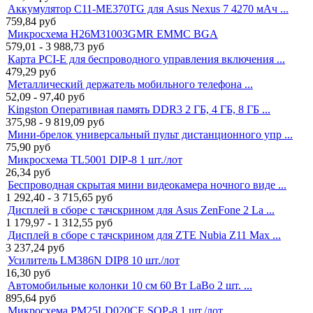
Аккумулятор C11-ME370TG для Asus Nexus 7 4270 мАч ...
759,84
руб
Микросхема H26M31003GMR EMMC BGA
579,01 - 3 988,73
руб
Карта PCI-E для беспроводного управления включения ...
479,29
руб
Металлический держатель мобильного телефона ...
52,09 - 97,40
руб
Kingston Оперативная память DDR3 2 ГБ, 4 ГБ, 8 ГБ ...
375,98 - 9 819,09
руб
Мини-брелок универсальный пульт дистанционного упр ...
75,90
руб
Микросхема TL5001 DIP-8 1 шт./лот
26,34
руб
Беспроводная скрытая мини видеокамера ночного виде ...
1 292,40 - 3 715,65
руб
Дисплей в сборе с тачскрином для Asus ZenFone 2 La ...
1 179,97 - 1 312,55
руб
Дисплей в сборе с тачскрином для ZTE Nubia Z11 Max ...
3 237,24
руб
Усилитель LM386N DIP8 10 шт./лот
16,30
руб
Автомобильные колонки 10 см 60 Вт LaBo 2 шт. ...
895,64
руб
Микросхема PM25LD020CE SOP-8 1 шт./лот ...