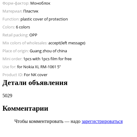
Форм-фактор:
Моноблок
Материал:
Пластик
Function:
plastic cover of protection
Colors:
6 colors
Retail packing:
OPP
Mix colors of wholesales:
accept(left message)
Place of origin:
Guang zhou of china
Mini order:
1pcs with 1pcs film for free
Use for:
for Nokia XL RM-1061 5"
Product ID:
For NK cover
Детали объявления
5029
Комментарии
Чтобы комментировать — надо
зарегистрироваться