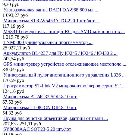
9,30
руб
Ультразвуковая ванна DADI DA-968 600 мл ...
1 693,27
руб
Микросхема STR-W5453A TO-220 1 шт./лот ...
117,19
руб
MS8910 измеритель - пинцет RC для SMD-компонентов ...
1 219,78
руб
TNM5000 универсальный программатор ...
25 927,11
руб
Аккумулятор BL4237 для Fly IQ245 / IQ246 / IQ430 2 ...
245,54
руб
GPS мини-трекер устройство отслеживающее местополо ...
830,69
руб
Универсальный пульт дистанционного управления L336 ...
170,59
руб
Программатор ST-Link V2 микроконтроллеров серии ST ...
124,16
руб
Микросхема AT24C32 SOP-8 10 шт.
67,53
руб
Микросхема TL082CN DIP-8 10 шт
54,32
руб
Груша для очистки объективов, матриц от пыли ...
207,63 - 251,11
руб
SY8088AAC SOT23-5 20 шт./лот
92,18
руб