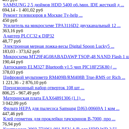
SAMSUNG 2,5 дюймов HDD 5400 об./мин. IDE жесткий д ...
694,14 - 1 401,02
руб
Ремонт телевизоров в Москве Tv-help ...
450
руб
Усилитель на микросхеме TPA3116D2 двухканальный 12 ...
363,16
руб
Адаптер PLCC32 к DIP32
48,77
руб
Электронная мерная ложка-весы Digital Spoon Lucky5 ...
183,03 - 373,62
руб
Микросхема MT29F4G08ABADAWP TSOP-48 NAND Flash 1 ш 
190,44
руб
Автосканер ELM327 Bluetooth v1.5 чип PIC18F25K80 ( ...
378,03
руб
Цифровой мультиметр RM409B/RM408B True-RMS от Rich ...
1 221,36 - 2 876,10
руб
Прецизионный набор отверток 108 шт ...
806,25 - 967,49
руб
Материнская плата EAX64891306 (1.1) ...
3 042,09
руб
Фильтр HEPA для пылесоса Samsung DJ63-00669A 1 ком ...
447,46
руб
Клей герметик для проклейки тачскринов B-7000, про ...
76,94
руб