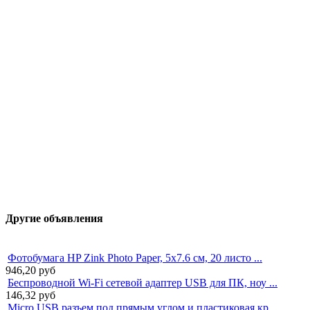
Другие объявления
Фотобумага HP Zink Photo Paper, 5x7.6 см, 20 листо ...
946,20
руб
Беспроводной Wi-Fi сетевой адаптер USB для ПК, ноу ...
146,32
руб
Micro USB разъем под прямым углом и пластиковая кр ...