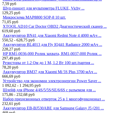
7,59
руб
Щуп-пинцет для мультиметра FLUKE, Vichy ...
129,25
руб
Микросхема MAP8800 SOP-8 10 шт.
71,05
руб
XTOOL AD10 Car Doctor OBD2 Диагностический сканер ...
619,60
руб
Аккумулятор BN41 для Xiaomi Redmi Note 4 4000 мАч ...
550,52 - 628,75
руб
Аккумулятор BL4013 для Fly IQ441 Radiance 2000 мАч ...
228,27
руб
HP RM1-0036-000 Ролик захвата, RM1-0037-000 Ролик ...
297,49
руб
Резисторы от 1.2 Ом до 1 М, 1.2 Вт 100 шт./партия ...
78,20
руб
Аккумулятор BM37 для Xiaomi Mi 5S Plus 3700 мАч ...
666,69
руб
Устройство для экономии электроэнергии Power Saver ...
1 092,62 - 1 294,95
руб
Шлейф для iPhone 4/4S/5/5S/SE/6/6S с разъемом для ...
175,86 - 232,68
руб
Набор прецизионных отверток 25 в 1 многофункционал ...
232,61
руб
Аккумулятор EB-BJ530ABE для Samsung Galaxy J5 (201 ...
469
руб