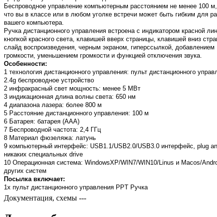
Беспроводное управление компьютерным расстоянием не менее 100 м,
что вы в классе или в любом уголке встречи может быть гибким для р
вашего компьютера.
Ручка дистанционного управления встроена с индикатором красной лин
кнопкой красного света, клавишей вверх страницы, клавишей вниз стра
слайд воспроизведения, черным экраном, гиперссылкой, добавлением
громкости, уменьшением громкости и функцией отключения звука.
Особенности:
1 технология дистанционного управления: пульт дистанционного управ
2.4g беспроводное устройство
2 инфракрасный свет мощность: менее 5 МВт
3 индикационная длина волны света: 650 нм
4 диапазона лазера: более 800 м
5 Расстояние дистанционного управления: 100 м
6 Батарея: батарея (AAA)
7 Беспроводной частота: 2,4 ГГц
8 Материал фюзеляжа: латунь
9 компьютерный интерфейс: USB1.1/USB2.0/USB3.0 интерфейс, plug and
никаких специальных drive
10 Операционная система: WindowsXP/WIN7/WIN10/Linus и Macos/Andro
других систем
Посылка включает:
1x пульт дистанционного управления PPT Ручка
Документация, схемы
---