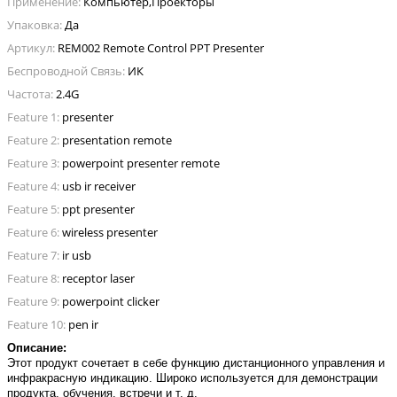
Применение:
Компьютер,Проекторы
Упаковка:
Да
Артикул:
REM002 Remote Control PPT Presenter
Беспроводной Связь:
ИК
Частота:
2.4G
Feature 1:
presenter
Feature 2:
presentation remote
Feature 3:
powerpoint presenter remote
Feature 4:
usb ir receiver
Feature 5:
ppt presenter
Feature 6:
wireless presenter
Feature 7:
ir usb
Feature 8:
receptor laser
Feature 9:
powerpoint clicker
Feature 10:
pen ir
Описание:
Этот продукт сочетает в себе функцию дистанционного управления и
инфракрасную индикацию. Широко используется для демонстрации
продукта, обучения, встречи и т. д.