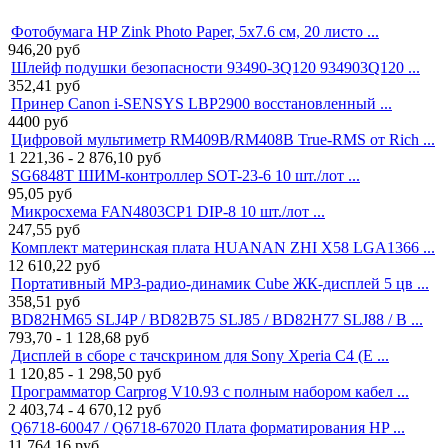
Фотобумага HP Zink Photo Paper, 5x7.6 см, 20 листо ...
946,20
руб
Шлейф подушки безопасности 93490-3Q120 934903Q120 ...
352,41
руб
Принер Canon i-SENSYS LBP2900 восстановленный ...
4400
руб
Цифровой мультиметр RM409B/RM408B True-RMS от Rich ...
1 221,36 - 2 876,10
руб
SG6848T ШИМ-контроллер SOT-23-6 10 шт./лот ...
95,05
руб
Микросхема FAN4803CP1 DIP-8 10 шт./лот ...
247,55
руб
Комплект материнская плата HUANAN ZHI X58 LGA1366 ...
12 610,22
руб
Портативный MP3-радио-динамик Cube ЖК-дисплей 5 цв ...
358,51
руб
BD82HM65 SLJ4P / BD82B75 SLJ85 / BD82H77 SLJ88 / B ...
793,70 - 1 128,68
руб
Дисплей в сборе с тачскрином для Sony Xperia C4 (E ...
1 120,85 - 1 298,50
руб
Программатор Carprog V10.93 с полным набором кабел ...
2 403,74 - 4 670,12
руб
Q6718-60047 / Q6718-67020 Плата форматирования HP ...
11 764,16
руб