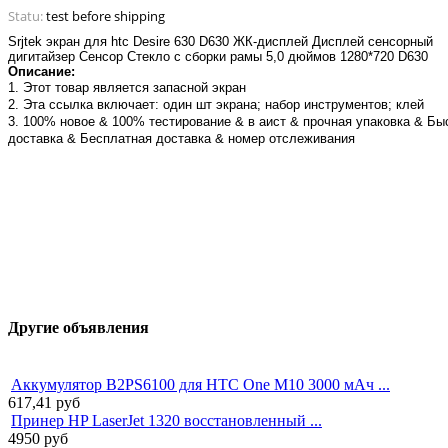
Statu:
test before shipping
Srjtek экран для htc Desire 630 D630 ЖК-дисплей Дисплей сенсорный
дигитайзер Сенсор Стекло с сборки рамы 5,0 дюймов 1280*720 D630
Описание:
1. Этот товар является запасной экран
2. Эта ссылка включает: один шт экрана; набор инструментов; клей
3. 100% новое & 100% тестирование & в аист & прочная упаковка & Бы
доставка & Бесплатная доставка & номер отслеживания
Другие объявления
Аккумулятор B2PS6100 для HTC One M10 3000 мАч ...
617,41
руб
Принер HP LaserJet 1320 восстановленный ...
4950
руб