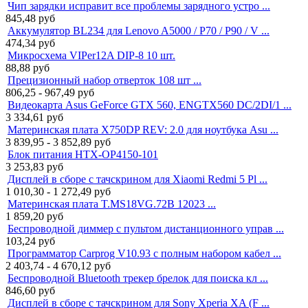
Чип зарядки исправит все проблемы зарядного устро ...
845,48
руб
Аккумулятор BL234 для Lenovo A5000 / P70 / P90 / V ...
474,34
руб
Микросхема VIPer12A DIP-8 10 шт.
88,88
руб
Прецизионный набор отверток 108 шт ...
806,25 - 967,49
руб
Видеокарта Asus GeForce GTX 560, ENGTX560 DC/2DI/1 ...
3 334,61
руб
Материнская плата X750DP REV: 2.0 для ноутбука Asu ...
3 839,95 - 3 852,89
руб
Блок питания HTX-OP4150-101
3 253,83
руб
Дисплей в сборе с тачскрином для Xiaomi Redmi 5 Pl ...
1 010,30 - 1 272,49
руб
Материнская плата T.MS18VG.72B 12023 ...
1 859,20
руб
Беспроводной диммер с пультом дистанционного управ ...
103,24
руб
Программатор Carprog V10.93 с полным набором кабел ...
2 403,74 - 4 670,12
руб
Беспроводной Bluetooth трекер брелок для поиска кл ...
846,60
руб
Дисплей в сборе с тачскрином для Sony Xperia XA (F ...