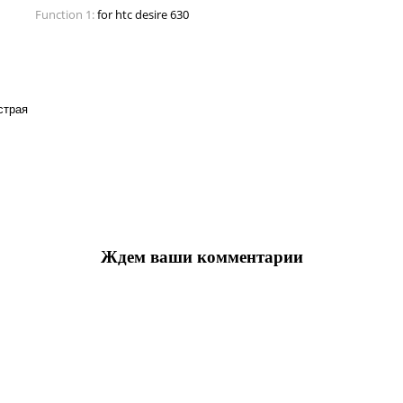
Function 1:
for htc desire 630
страя
Ждем ваши комментарии