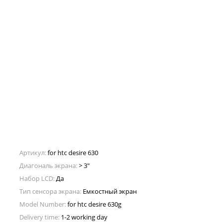
Артикул:
for htc desire 630
Диагональ экрана:
> 3"
Набор LCD:
Да
Тип сенсора экрана:
Емкостный экран
Model Number:
for htc desire 630g
Delivery time:
1-2 working day