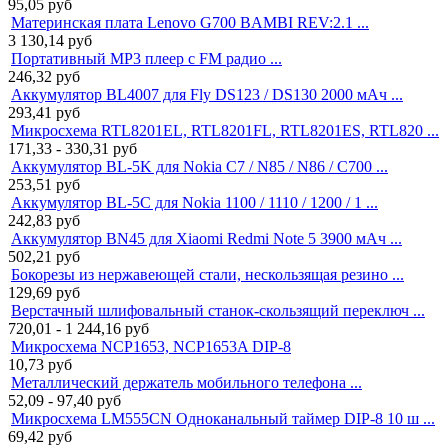
95,05
руб
Материнская плата Lenovo G700 BAMBI REV:2.1 ...
3 130,14
руб
Портативный MP3 плеер с FM радио ...
246,32
руб
Аккумулятор BL4007 для Fly DS123 / DS130 2000 мАч ...
293,41
руб
Микросхема RTL8201EL, RTL8201FL, RTL8201ES, RTL820 ...
171,33 - 330,31
руб
Аккумулятор BL-5K для Nokia C7 / N85 / N86 / C700 ...
253,51
руб
Аккумулятор BL-5C для Nokia 1100 / 1110 / 1200 / 1 ...
242,83
руб
Аккумулятор BN45 для Xiaomi Redmi Note 5 3900 мАч ...
502,21
руб
Бокорезы из нержавеющей стали, нескользящая резино ...
129,69
руб
Верстачный шлифовальный станок-cкользящий переключ ...
720,01 - 1 244,16
руб
Микросхема NCP1653, NCP1653A DIP-8
10,73
руб
Металлический держатель мобильного телефона ...
52,09 - 97,40
руб
Микросхема LM555CN Одноканальный таймер DIP-8 10 ш ...
69,42
руб