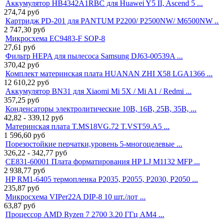
Аккумулятор HB4342A1RBC для Huawei Y5 II, Ascend 5 ...
274,74
руб
Картридж PD-201 для PANTUM P2200/ P2500NW/ M6500NW ..
2 747,30
руб
Микросхема EC9483-F SOP-8
27,61
руб
Фильтр HEPA для пылесоса Samsung DJ63-00539A ...
370,42
руб
Комплект материнская плата HUANAN ZHI X58 LGA1366 ...
12 610,22
руб
Аккумулятор BN31 для Xiaomi Mi 5X / Mi A1 / Redmi ...
357,25
руб
Конденсаторы электролитические 10В, 16В, 25В, 35В, ...
42,82 - 339,12
руб
Материнская плата T.MS18VG.72 T.VST59.A5 ...
1 596,60
руб
Порезостойкие перчатки,уровень 5-многоцелевые ...
326,22 - 342,77
руб
CE831-60001 Плата форматирования HP LJ M1132 MFP ...
2 938,77
руб
HP RM1-6405 термопленка P2035, P2055, P2030, P2050 ...
235,87
руб
Микросхема VIPer22A DIP-8 10 шт./лот ...
63,87
руб
Процессор AMD Ryzen 7 2700 3.20 ГГц AM4 ...