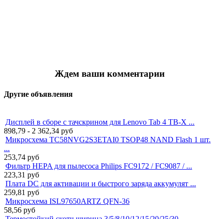
Ждем ваши комментарии
Другие объявления
Дисплей в сборе с тачскрином для Lenovo Tab 4 TB-X ...
898,79 - 2 362,34
руб
Микросхема TC58NVG2S3ETAI0 TSOP48 NAND Flash 1 шт.
...
253,74
руб
Фильтр HEPA для пылесоса Philips FC9172 / FC9087 / ...
223,31
руб
Плата DC для активации и быстрого заряда аккумулят ...
259,81
руб
Микросхема ISL97650ARTZ QFN-36
58,56
руб
Термостойкий скотч ширина 3/5/8/10/12/15/20/25/30 ...