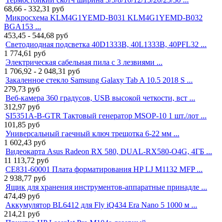
68,66 - 332,31
руб
Микросхема KLM4G1YEMD-B031 KLM4G1YEMD-B032
BGA153 ...
453,45 - 544,68
руб
Светодиодная подсветка 40D1333B, 40L1333B, 40PFL32 ...
1 774,61
руб
Электрическая сабельная пила с 3 лезвиями ...
1 706,92 - 2 048,31
руб
Закаленное стекло Samsung Galaxy Tab A 10.5 2018 S ...
279,73
руб
Веб-камера 360 градусов, USB высокой четкости, вст ...
312,97
руб
SI5351A-B-GTR Тактовый генератор MSOP-10 1 шт./лот ...
101,85
руб
Универсальный гаечный ключ трещотка 6-22 мм ...
1 602,43
руб
Видеокарта Asus Radeon RX 580, DUAL-RX580-O4G, 4ГБ ...
11 113,72
руб
CE831-60001 Плата форматирования HP LJ M1132 MFP ...
2 938,77
руб
Ящик для хранения инструментов-аппаратные принадле ...
474,49
руб
Аккумулятор BL6412 для Fly iQ434 Era Nano 5 1000 м ...
214,21
руб