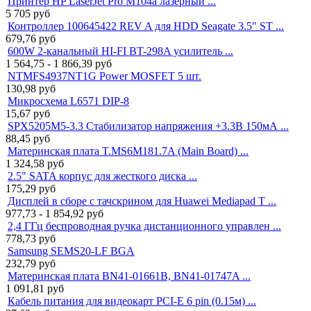
Принтер HP LaserJet Pro M104a лазерный ...
5 705
руб
Контроллер 100645422 REV A для HDD Seagate 3.5" ST ...
679,76
руб
600W 2-канальный HI-FI BT-298A усилитель ...
1 564,75 - 1 866,39
руб
NTMFS4937NT1G Power MOSFET 5 шт.
130,98
руб
Микросхема L6571 DIP-8
15,67
руб
SPX5205M5-3.3 Стабилизатор напряжения +3.3В 150мА ...
88,45
руб
Материнская плата T.MS6M181.7A (Main Board) ...
1 324,58
руб
2.5" SATA корпус для жесткого диска ...
175,29
руб
Дисплей в сборе с тачскрином для Huawei Mediapad T ...
977,73 - 1 854,92
руб
2,4 ГГц беспроводная ручка дистанционного управлен ...
778,73
руб
Samsung SEMS20-LF BGA
232,79
руб
Материнская плата BN41-01661B, BN41-01747A ...
1 091,81
руб
Кабель питания для видеокарт PCI-E 6 pin (0.15м) ...