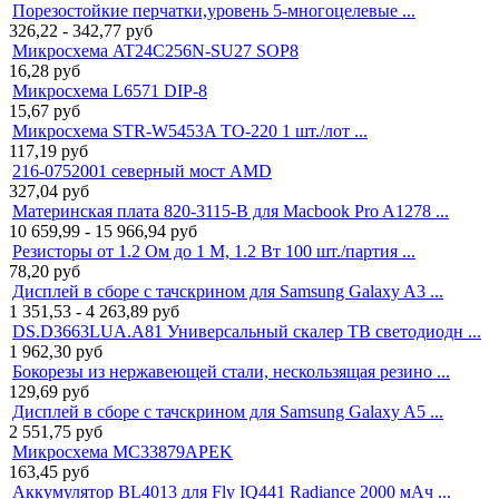
Порезостойкие перчатки,уровень 5-многоцелевые ...
326,22 - 342,77
руб
Микросхема AT24C256N-SU27 SOP8
16,28
руб
Микросхема L6571 DIP-8
15,67
руб
Микросхема STR-W5453A TO-220 1 шт./лот ...
117,19
руб
216-0752001 северный мост AMD
327,04
руб
Материнская плата 820-3115-B для Macbook Pro A1278 ...
10 659,99 - 15 966,94
руб
Резисторы от 1.2 Ом до 1 М, 1.2 Вт 100 шт./партия ...
78,20
руб
Дисплей в сборе с тачскрином для Samsung Galaxy A3 ...
1 351,53 - 4 263,89
руб
DS.D3663LUA.A81 Универсальный скалер ТВ светодиодн ...
1 962,30
руб
Бокорезы из нержавеющей стали, нескользящая резино ...
129,69
руб
Дисплей в сборе с тачскрином для Samsung Galaxy A5 ...
2 551,75
руб
Микросхема MC33879APEK
163,45
руб
Аккумулятор BL4013 для Fly IQ441 Radiance 2000 мАч ...