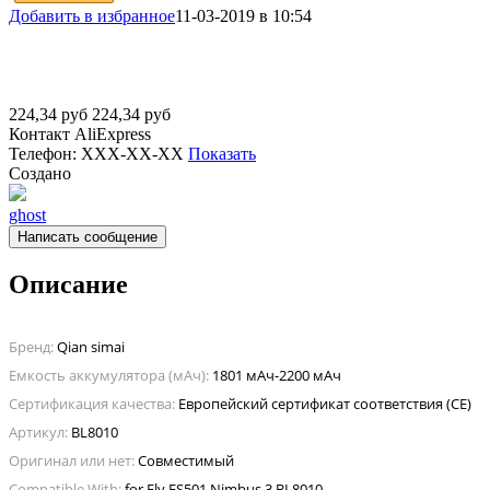
Добавить в избранное
11-03-2019 в 10:54
224,34
руб
224,34
руб
Контакт
AliExpress
Телефон:
XXX-XX-XX
Показать
Создано
ghost
Написать сообщение
Описание
Бренд:
Qian simai
Емкость аккумулятора (мАч):
1801 мАч-2200 мАч
Сертификация качества:
Европейский сертификат соответствия (CE)
Артикул:
BL8010
Оригинал или нет:
Совместимый
Compatible With:
for Fly FS501 Nimbus 3 BL8010