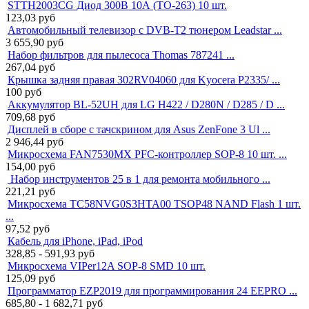
STTH2003CG Диод 300В 10А (TO-263) 10 шт.
123,03
руб
Автомобильный телевизор с DVB-T2 тюнером Leadstar ...
3 655,90
руб
Набор фильтров для пылесоса Thomas 787241 ...
267,04
руб
Крышка задняя правая 302RV04060 для Kyocera P2335/ ...
100
руб
Аккумулятор BL-52UH для LG H422 / D280N / D285 / D ...
709,68
руб
Дисплей в сборе с тачскрином для Asus ZenFone 3 Ul ...
2 946,44
руб
Микросхема FAN7530MX PFC-контроллер SOP-8 10 шт. ...
154,00
руб
Набор инструментов 25 в 1 для ремонта мобильного ...
221,21
руб
Микросхема TC58NVG0S3HTA00 TSOP48 NAND Flash 1 шт.
...
97,52
руб
Кабель для iPhone, iPad, iPod
328,85 - 591,93
руб
Микросхема VIPer12A SOP-8 SMD 10 шт.
125,09
руб
Программатор EZP2019 для программирования 24 EEPRO ...
685,80 - 1 682,71
руб