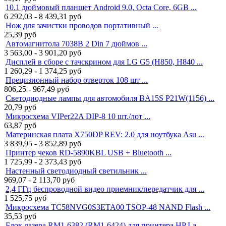
10.1 дюймовый планшет Android 9.0, Octa Core, 6GB ...
6 292,03 - 8 439,31
руб
Нож для зачистки проводов портативный ...
25,39
руб
Автомагнитола 7038B 2 Din 7 дюймов ...
3 563,00 - 3 901,20
руб
Дисплей в сборе с тачскрином для LG G5 (H850, H840 ...
1 260,29 - 1 374,25
руб
Прецизионный набор отверток 108 шт ...
806,25 - 967,49
руб
Светодиодные лампы для автомобиля BA15S P21W(1156) ...
20,79
руб
Микросхема VIPer22A DIP-8 10 шт./лот ...
63,87
руб
Материнская плата X750DP REV: 2.0 для ноутбука Asu ...
3 839,95 - 3 852,89
руб
Принтер чеков RD-5890KBL USB + Bluetooth ...
1 725,99 - 2 373,43
руб
Настенный светодиодный светильник ...
969,07 - 2 113,70
руб
2,4 ГГц беспроводной видео приемник/передатчик для ...
1 525,75
руб
Микросхема TC58NVG0S3ETA00 TSOP-48 NAND Flash ...
35,53
руб
Блок лазера RM1-6382 (RM1-6424) для принтера HP La ...