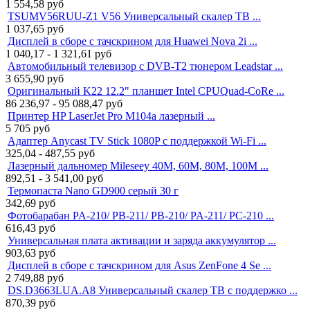
1 554,58
руб
TSUMV56RUU-Z1 V56 Универсальный скалер ТВ ...
1 037,65
руб
Дисплей в сборе с тачскрином для Huawei Nova 2i ...
1 040,17 - 1 321,61
руб
Автомобильный телевизор с DVB-T2 тюнером Leadstar ...
3 655,90
руб
Оригинальный K22 12.2" планшет Intel CPUQuad-CoRe ...
86 236,97 - 95 088,47
руб
Принтер HP LaserJet Pro M104a лазерный ...
5 705
руб
Адаптер Anycast TV Stick 1080P с поддержкой Wi-Fi ...
325,04 - 487,55
руб
Лазерный дальномер Mileseey 40M, 60M, 80M, 100M ...
892,51 - 3 541,00
руб
Термопаста Nano GD900 серый 30 г
342,69
руб
Фотобарабан PA-210/ PB-211/ PB-210/ PA-211/ PC-210 ...
616,43
руб
Универсальная плата активации и заряда аккумулятор ...
903,63
руб
Дисплей в сборе с тачскрином для Asus ZenFone 4 Se ...
2 749,88
руб
DS.D3663LUA.A8 Универсальный скалер ТВ с поддержко ...
870,39
руб