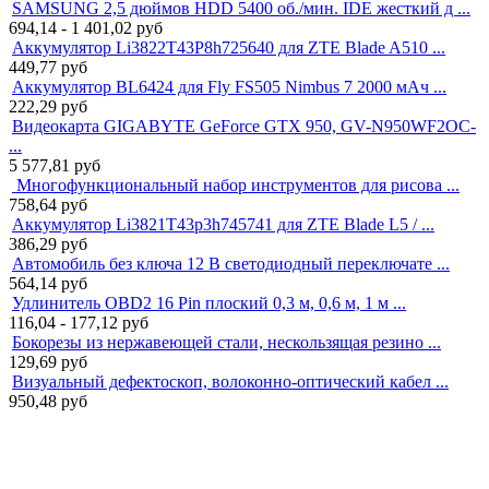
SAMSUNG 2,5 дюймов HDD 5400 об./мин. IDE жесткий д ...
694,14 - 1 401,02
руб
Аккумулятор Li3822T43P8h725640 для ZTE Blade A510 ...
449,77
руб
Аккумулятор BL6424 для Fly FS505 Nimbus 7 2000 мАч ...
222,29
руб
Видеокарта GIGABYTE GeForce GTX 950, GV-N950WF2OC-
...
5 577,81
руб
Многофункциональный набор инструментов для рисова ...
758,64
руб
Аккумулятор Li3821T43p3h745741 для ZTE Blade L5 / ...
386,29
руб
Автомобиль без ключа 12 В светодиодный переключате ...
564,14
руб
Удлинитель OBD2 16 Pin плоский 0,3 м, 0,6 м, 1 м ...
116,04 - 177,12
руб
Бокорезы из нержавеющей стали, нескользящая резино ...
129,69
руб
Визуальный дефектоскоп, волоконно-оптический кабел ...
950,48
руб