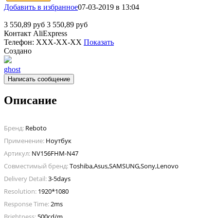
Добавить в избранное
07-03-2019 в 13:04
3 550,89
руб
3 550,89
руб
Контакт
AliExpress
Телефон:
XXX-XX-XX
Показать
Создано
ghost
Написать сообщение
Описание
Бренд:
Reboto
Применение:
Ноутбук
Артикул:
NV156FHM-N47
Совместимый бренд:
Toshiba,Asus,SAMSUNG,Sony,Lenovo
Delivery Detail:
3-5days
Resolution:
1920*1080
Response Time:
2ms
Brightness:
500cd/m