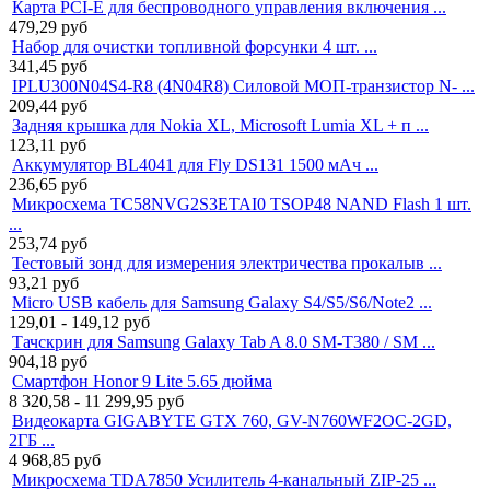
Карта PCI-E для беспроводного управления включения ...
479,29
руб
Набор для очистки топливной форсунки 4 шт. ...
341,45
руб
IPLU300N04S4-R8 (4N04R8) Силовой МОП-транзистор N- ...
209,44
руб
Задняя крышка для Nokia XL, Microsoft Lumia XL + п ...
123,11
руб
Аккумулятор BL4041 для Fly DS131 1500 мАч ...
236,65
руб
Микросхема TC58NVG2S3ETAI0 TSOP48 NAND Flash 1 шт.
...
253,74
руб
Тестовый зонд для измерения электричества прокалыв ...
93,21
руб
Micro USB кабель для Samsung Galaxy S4/S5/S6/Note2 ...
129,01 - 149,12
руб
Тачскрин для Samsung Galaxy Tab A 8.0 SM-T380 / SM ...
904,18
руб
Смартфон Honor 9 Lite 5.65 дюйма
8 320,58 - 11 299,95
руб
Видеокарта GIGABYTE GTX 760, GV-N760WF2OC-2GD,
2ГБ ...
4 968,85
руб
Микросхема TDA7850 Усилитель 4-канальный ZIP-25 ...