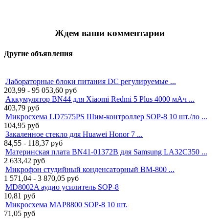
Ждем ваши комментарии
Другие объявления
Лабораторные блоки питания DC регулируемые ...
203,99 - 95 053,60
руб
Аккумулятор BN44 для Xiaomi Redmi 5 Plus 4000 мАч ...
403,79
руб
Микросхема LD7575PS Шим-контроллер SOP-8 10 шт./ло ...
104,95
руб
Закаленное стекло для Huawei Honor 7 ...
84,55 - 118,37
руб
Материнская плата BN41-01372B для Samsung LA32C350 ...
2 633,42
руб
Микрофон студийный конденсаторный BM-800 ...
1 571,04 - 3 870,05
руб
MD8002A аудио усилитель SOP-8
10,81
руб
Микросхема MAP8800 SOP-8 10 шт.
71,05
руб