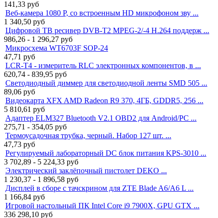
141,33
руб
Веб-камера 1080 P, со встроенным HD микрофоном зву ...
1 340,50
руб
Цифровой ТВ ресивер DVB-T2 MPEG-2/-4 H.264 поддерж ...
986,26 - 1 296,27
руб
Микросхема WT6703F SOP-24
47,71
руб
LCR-T4 - измеритель RLC электронных компонентов, в ...
620,74 - 839,95
руб
Светодиодный диммер для светодиодной ленты SMD 505 ...
89,06
руб
Видеокарта XFX AMD Radeon R9 370, 4ГБ, GDDR5, 256 ...
5 810,61
руб
Адаптер ELM327 Bluetooth V2.1 OBD2 для Android/PC ...
275,71 - 354,05
руб
Термоусадочная трубка, черный. Набор 127 шт. ...
47,73
руб
Регулируемый лабораторный DC блок питания KPS-3010 ...
3 702,89 - 5 224,33
руб
Электрический заклёпочный пистолет DEKO ...
1 230,37 - 1 896,58
руб
Дисплей в сборе с тачскрином для ZTE Blade A6/A6 L ...
1 166,84
руб
Игровой настольный ПК Intel Core i9 7900X, GPU GTX ...
336 298,10
руб