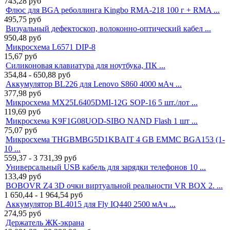
743,28
руб
Флюс для BGA реболлинга Kingbo RMA-218 100 г + RMA ...
495,75
руб
Визуальный дефектоскоп, волоконно-оптический кабел ...
950,48
руб
Микросхема L6571 DIP-8
15,67
руб
Силиконовая клавиатура для ноутбука, ПК ...
354,84 - 650,88
руб
Аккумулятор BL226 для Lenovo S860 4000 мАч ...
377,98
руб
Микросхема MX25L6405DMI-12G SOP-16 5 шт./лот ...
119,69
руб
Микросхема K9F1G08UOD-SIBO NAND Flash 1 шт ...
75,07
руб
Микросхема THGBMBG5D1KBAIT 4 GB EMMC BGA153 (1-
10 ...
559,37 - 3 731,39
руб
Универсальный USB кабель для зарядки телефонов 10 ...
133,49
руб
BOBOVR Z4 3D очки виртуальной реальности VR BOX 2. ...
1 650,44 - 1 964,54
руб
Аккумулятор BL4015 для Fly IQ440 2500 мАч ...
274,95
руб
Держатель ЖК-экрана