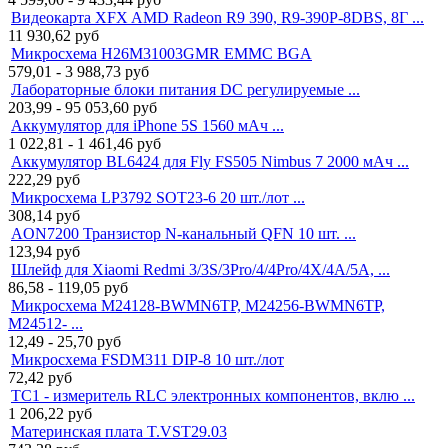
Видеокарта XFX AMD Radeon R9 390, R9-390P-8DBS, 8Г ...
11 930,62
руб
Микросхема H26M31003GMR EMMC BGA
579,01 - 3 988,73
руб
Лабораторные блоки питания DC регулируемые ...
203,99 - 95 053,60
руб
Аккумулятор для iPhone 5S 1560 мАч ...
1 022,81 - 1 461,46
руб
Аккумулятор BL6424 для Fly FS505 Nimbus 7 2000 мАч ...
222,29
руб
Микросхема LP3792 SOT23-6 20 шт./лот ...
308,14
руб
AON7200 Транзистор N-канальный QFN 10 шт. ...
123,94
руб
Шлейф для Xiaomi Redmi 3/3S/3Pro/4/4Pro/4X/4A/5A, ...
86,58 - 119,05
руб
Микросхема M24128-BWMN6TP, M24256-BWMN6TP,
M24512- ...
12,49 - 25,70
руб
Микросхема FSDM311 DIP-8 10 шт./лот
72,42
руб
TC1 - измеритель RLC электронных компонентов, вклю ...
1 206,22
руб
Материнская плата T.VST29.03