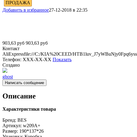
ПРОДАЖА
Добавить в избранное
27-12-2018 в 22:35
903,63
руб
903,63
руб
Контакт
AliExpressfile:///C:/KIA%20CEED/HTB1luv_J7yWBuNjy0Fpq6ys
Телефон:
XXX-XX-XX
Показать
Создано
ghost
Написать сообщение
Описание
Характеристики товара
Бренд:
BES
Артикул:
w209A+
Размер:
190*137*26
Упаковка:
Коробка