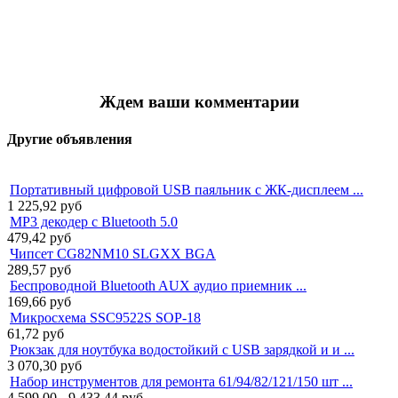
Ждем ваши комментарии
Другие объявления
Портативный цифровой USB паяльник с ЖК-дисплеем ...
1 225,92
руб
MP3 декодер с Bluetooth 5.0
479,42
руб
Чипсет CG82NM10 SLGXX BGA
289,57
руб
Беспроводной Bluetooth AUX аудио приемник ...
169,66
руб
Микросхема SSC9522S SOP-18
61,72
руб
Рюкзак для ноутбука водостойкий с USB зарядкой и и ...
3 070,30
руб
Набор инструментов для ремонта 61/94/82/121/150 шт ...
4 599,00 - 9 433,44
руб