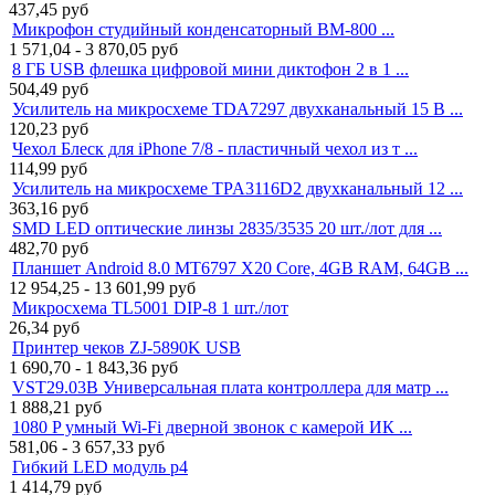
437,45
руб
Микрофон студийный конденсаторный BM-800 ...
1 571,04 - 3 870,05
руб
8 ГБ USB флешка цифровой мини диктофон 2 в 1 ...
504,49
руб
Усилитель на микросхеме TDA7297 двухканальный 15 В ...
120,23
руб
Чехол Блеск для iPhone 7/8 - пластичный чехол из т ...
114,99
руб
Усилитель на микросхеме TPA3116D2 двухканальный 12 ...
363,16
руб
SMD LED оптические линзы 2835/3535 20 шт./лот для ...
482,70
руб
Планшет Android 8.0 MT6797 X20 Core, 4GB RAM, 64GB ...
12 954,25 - 13 601,99
руб
Микросхема TL5001 DIP-8 1 шт./лот
26,34
руб
Принтер чеков ZJ-5890K USB
1 690,70 - 1 843,36
руб
VST29.03B Универсальная плата контроллера для матр ...
1 888,21
руб
1080 P умный Wi-Fi дверной звонок с камерой ИК ...
581,06 - 3 657,33
руб
Гибкий LED модуль p4
1 414,79
руб