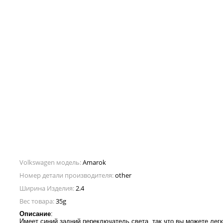
Volkswagen модель:
Amarok
Номер детали производителя:
other
Ширина Изделия:
2.4
Вес товара:
35g
Описание
:
Имеет синий задний переключатель света, так что вы можете лег