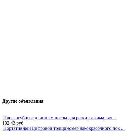
Другие объявления
Плоскогубцы с длинным носом для резки, зажима, зач ...
132,43
руб
Портативный цифровой толщиномер лакокрасочного пок ...