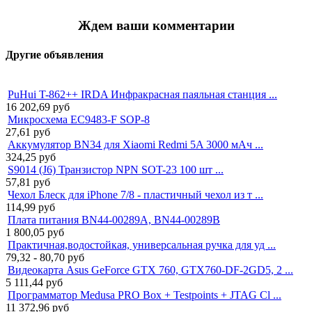
Ждем ваши комментарии
Другие объявления
PuHui T-862++ IRDA Инфракрасная паяльная станция ...
16 202,69
руб
Микросхема EC9483-F SOP-8
27,61
руб
Аккумулятор BN34 для Xiaomi Redmi 5A 3000 мАч ...
324,25
руб
S9014 (J6) Транзистор NPN SOT-23 100 шт ...
57,81
руб
Чехол Блеск для iPhone 7/8 - пластичный чехол из т ...
114,99
руб
Плата питания BN44-00289A, BN44-00289B
1 800,05
руб
Практичная,водостойкая, универсальная ручка для уд ...
79,32 - 80,70
руб
Видеокарта Asus GeForce GTX 760, GTX760-DF-2GD5, 2 ...
5 111,44
руб
Программатор Medusa PRO Box + Testpoints + JTAG Cl ...
11 372,96
руб