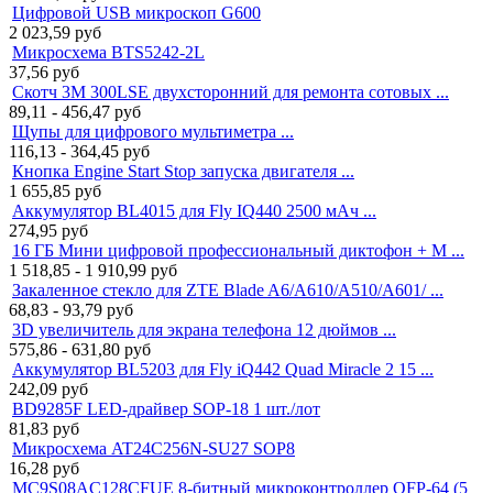
Цифровой USB микроскоп G600
2 023,59
руб
Микросхема BTS5242-2L
37,56
руб
Скотч 3M 300LSE двухсторонний для ремонта сотовых ...
89,11 - 456,47
руб
Щупы для цифрового мультиметра ...
116,13 - 364,45
руб
Кнопка Engine Start Stop запуска двигателя ...
1 655,85
руб
Аккумулятор BL4015 для Fly IQ440 2500 мАч ...
274,95
руб
16 ГБ Мини цифровой профессиональный диктофон + M ...
1 518,85 - 1 910,99
руб
Закаленное стекло для ZTE Blade A6/A610/A510/A601/ ...
68,83 - 93,79
руб
3D увеличитель для экрана телефона 12 дюймов ...
575,86 - 631,80
руб
Аккумулятор BL5203 для Fly iQ442 Quad Miracle 2 15 ...
242,09
руб
BD9285F LED-драйвер SOP-18 1 шт./лот
81,83
руб
Микросхема AT24C256N-SU27 SOP8
16,28
руб
MC9S08AC128CFUE 8-битный микроконтроллер QFP-64 (5