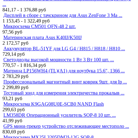
...
841,17 - 1 376,88
руб
Дисплей в сборе с тачскрином для Asus ZenFone 3 Ma ...
1 153,45 - 1 322,49
руб
Микросхема CM501 QFN-48 2 шт.
97,56
руб
Материнская плата Asus K40IJ/K50IJ
2 172,57
руб
Аккумулятор BL-51YF для LG G4 / H815 / H818 / H810 ...
729,14
руб
Светодиоды высокой мощности 1 Вт 3 Вт 100 шт. ...
770,57 - 1 816,34
руб
Матрица LP156WH4 (TL)(A1) для ноутбука 15.6", 1366 ...
2 783,29
руб
Профессиональный магнитный винт коврик 9шт. для Ip ...
2 299,89
руб
Тестовый зонд для измерения электричества прокалыв ...
93,21
руб
Микросхема K9GAG08U0E-SCB0 NAND Flash
299,63
руб
LM358DR Операционный усилитель SOP-8 10 шт. ...
41,99
руб
GPS мини-трекер устройство отслеживающее местополо ...
830,69
руб
Микросхема MX25L3205DM2I-12G SOP-8