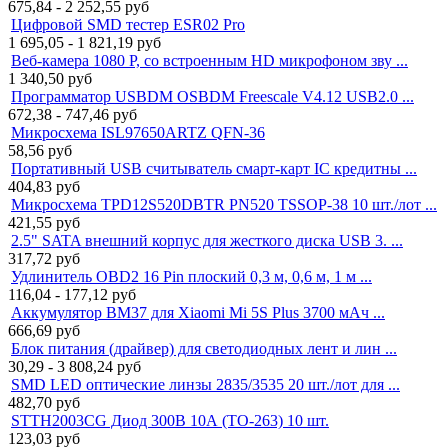
675,84 - 2 252,55
руб
Цифровой SMD тестер ESR02 Pro
1 695,05 - 1 821,19
руб
Веб-камера 1080 P, со встроенным HD микрофоном зву ...
1 340,50
руб
Программатор USBDM OSBDM Freescale V4.12 USB2.0 ...
672,38 - 747,46
руб
Микросхема ISL97650ARTZ QFN-36
58,56
руб
Портативный USB считыватель смарт-карт IC кредитны ...
404,83
руб
Микросхема TPD12S520DBTR PN520 TSSOP-38 10 шт./лот ...
421,55
руб
2.5" SATA внешний корпус для жесткого диска USB 3. ...
317,72
руб
Удлинитель OBD2 16 Pin плоский 0,3 м, 0,6 м, 1 м ...
116,04 - 177,12
руб
Аккумулятор BM37 для Xiaomi Mi 5S Plus 3700 мАч ...
666,69
руб
Блок питания (драйвер) для светодиодных лент и лин ...
30,29 - 3 808,24
руб
SMD LED оптические линзы 2835/3535 20 шт./лот для ...
482,70
руб
STTH2003CG Диод 300В 10А (TO-263) 10 шт.
123,03
руб