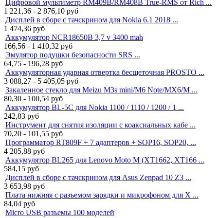
Цифровой мультиметр RM409B/RM408B True-RMS от Rich ...
1 221,36 - 2 876,10
руб
Дисплей в сборе с тачскрином для Nokia 6.1 2018 ...
1 474,36
руб
Аккумулятор NCR18650B 3,7 v 3400 mah
166,56 - 1 410,32
руб
Эмулятор подушки безопасности SRS ...
64,75 - 196,28
руб
Аккумуляторная ударная отвертка бесщеточная PROSTO ...
3 088,27 - 5 405,05
руб
Закаленное стекло для Meizu M3s mini/M6 Note/MX6/M ...
80,30 - 100,54
руб
Аккумулятор BL-5C для Nokia 1100 / 1110 / 1200 / 1 ...
242,83
руб
Инструмент для снятия изоляции с коаксиальных кабе ...
70,20 - 101,55
руб
Программатор RT809F + 7 адаптеров + SOP16, SOP20, ...
4 205,88
руб
Аккумулятор BL265 для Lenovo Moto M (XT1662, XT166 ...
584,15
руб
Дисплей в сборе с тачскрином для Asus Zenpad 10 Z3 ...
3 653,98
руб
Плата нижняя с разъемом зарядки и микрофоном для X ...
84,04
руб
Micro USB разъемы 100 моделей