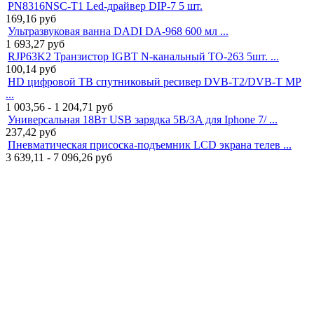
PN8316NSC-T1 Led-драйвер DIP-7 5 шт.
169,16
руб
Ультразвуковая ванна DADI DA-968 600 мл ...
1 693,27
руб
RJP63K2 Транзистор IGBT N-канальный TO-263 5шт. ...
100,14
руб
HD цифровой ТВ спутниковый ресивер DVB-T2/DVB-T MP
...
1 003,56 - 1 204,71
руб
Универсальная 18Вт USB зарядка 5В/3A для Iphone 7/ ...
237,42
руб
Пневматическая присоска-подъемник LCD экрана телев ...
3 639,11 - 7 096,26
руб