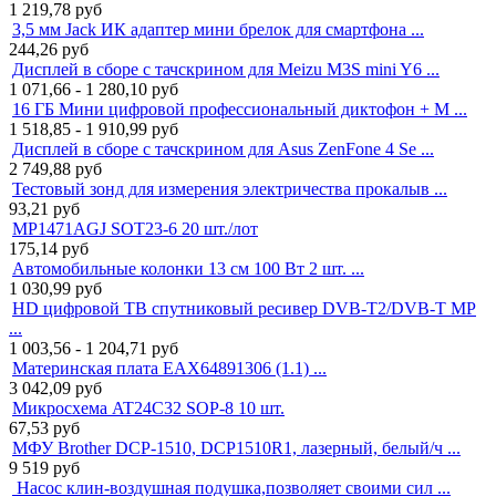
1 219,78
руб
3,5 мм Jack ИК адаптер мини брелок для смартфона ...
244,26
руб
Дисплей в сборе с тачскрином для Meizu M3S mini Y6 ...
1 071,66 - 1 280,10
руб
16 ГБ Мини цифровой профессиональный диктофон + M ...
1 518,85 - 1 910,99
руб
Дисплей в сборе с тачскрином для Asus ZenFone 4 Se ...
2 749,88
руб
Тестовый зонд для измерения электричества прокалыв ...
93,21
руб
MP1471AGJ SOT23-6 20 шт./лот
175,14
руб
Автомобильные колонки 13 см 100 Вт 2 шт. ...
1 030,99
руб
HD цифровой ТВ спутниковый ресивер DVB-T2/DVB-T MP
...
1 003,56 - 1 204,71
руб
Материнская плата EAX64891306 (1.1) ...
3 042,09
руб
Микросхема AT24C32 SOP-8 10 шт.
67,53
руб
МФУ Brother DCP-1510, DCP1510R1, лазерный, белый/ч ...
9 519
руб
Насос клин-воздушная подушка,позволяет своими сил ...