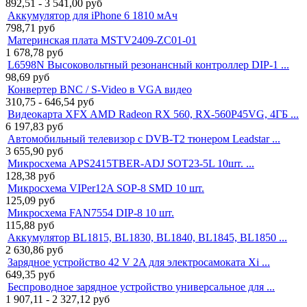
892,51 - 3 541,00
руб
Аккумулятор для iPhone 6 1810 мАч
798,71
руб
Материнская плата MSTV2409-ZC01-01
1 678,78
руб
L6598N Высоковольтный резонансный контроллер DIP-1 ...
98,69
руб
Конвертер BNC / S-Video в VGA видео
310,75 - 646,54
руб
Видеокарта XFX AMD Radeon RX 560, RX-560P45VG, 4ГБ ...
6 197,83
руб
Автомобильный телевизор с DVB-T2 тюнером Leadstar ...
3 655,90
руб
Микросхема APS2415TBER-ADJ SOT23-5L 10шт. ...
128,38
руб
Микросхема VIPer12A SOP-8 SMD 10 шт.
125,09
руб
Микросхема FAN7554 DIP-8 10 шт.
115,88
руб
Аккумулятор BL1815, BL1830, BL1840, BL1845, BL1850 ...
2 630,86
руб
Зарядное устройство 42 V 2A для электросамоката Xi ...
649,35
руб
Беспроводное зарядное устройство универсальное для ...
1 907,11 - 2 327,12
руб