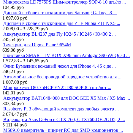
Микросхема LD7575PS Шим-контроллер SOP-8 10 шт./ло ...
104,95
руб
Дисплей в сборе с тачскрином для Samsung Galaxy J8 ...
1 697,03
руб
Дисплей в сборе с тачскрином для ZTE Nubia Z11 NX5 ...
2 008,00 - 3 228,79
руб
Аккумулятор BL4237 для Fly IQ245 / IQ246 / IQ430 2 ...
245,54
руб
Тачскрин для Digma Plane 9654M
639,08
руб
Приставка SMART TV BOX X96 mini Amlogic S905W Quad ...
1 572,83 - 3 145,65
руб
Флип Бумажник кожаный чехол для iPhone 4, 4S с де ...
246,21
руб
Автомобильное беспроводной зарядное устройство для ...
1 007,08
руб
Микросхема T80-75HCP EN25T80 SOP-8 5 шт./лот ...
142,01
руб
Аккумулятор BAT16484000 для DOOGEE X5 Max / X5 Max ...
303,34
руб
Raspberry Pi 3 обучающий комплект для любых электр ...
2 674,47
руб
Видеокарта Asus GeForce GTX 760, GTX760-DF-2GD5, 2 ...
5 111,44
руб
MS8910 измеритель - пинцет RC для SMD-компонентов ...