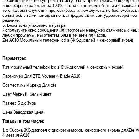
4. Совместим с: все устройства могут быть Протестировано перед отп
и все хорошо работает на 100%.. Если он не может быть использован 
того, как вы получили и протестировали, пожалуйста, не беспокойтесь 
свяжитесь с нами немедленно, мы предоставим вам удовлетворенное
решение.
5. Безопасно упаковано в пузырь
Используйте окно сообщения или торговый менеджер свяжитесь с нам
любой проблемы, мы ответим Вам в течение 48 часов.
Zte A610 Мобильный телефон lcd s (ЖК-дисплей + сенсорный экран)
Параметры
:
Тип Мобильный телефон lcd s (ЖК-дисплей + сенсорный экран)
Партномер Для ZTE Voyage 4 Blade A610
Совместимый бренд Для zte
Цвет Черный, белый цвет
Размер 5 дюймов
Цена Заводская цена
Товары в том числе:
1 x Сборка ЖК-диспоея с дискретизатором сенсорного экрана дляZte V
4 лезвия A610