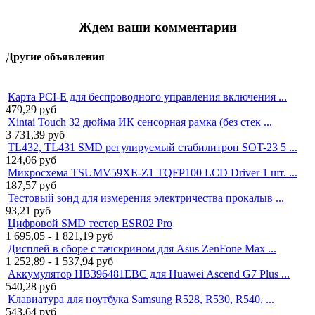
Ждем ваши комментарии
Другие объявления
Карта PCI-E для беспроводного управления включения ...
479,29
руб
Xintai Touch 32 дюйма ИК сенсорная рамка (без стек ...
3 731,39
руб
TL432, TL431 SMD регулируемый стабилитрон SOT-23 5 ...
124,06
руб
Микросхема TSUMV59XE-Z1 TQFP100 LCD Driver 1 шт. ...
187,57
руб
Тестовый зонд для измерения электричества прокалыв ...
93,21
руб
Цифровой SMD тестер ESR02 Pro
1 695,05 - 1 821,19
руб
Дисплей в сборе с тачскрином для Asus ZenFone Max ...
1 252,89 - 1 537,94
руб
Аккумулятор HB396481EBC для Huawei Ascend G7 Plus ...
540,28
руб
Клавиатура для ноутбука Samsung R528, R530, R540, ...
543,64
руб