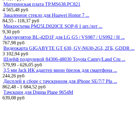
Материнская плата TP.MS638.PC821
4 565,48
руб
Закаленное стекло для Huawei Honor 7 ...
84,55 - 118,37
руб
Микросхема PM25LD020CE SOP-8 1 шт./лот ...
9,30
руб
Аккумулятор BL-42D1F для LG G5 / VS987 / US992 / H ...
767,98
руб
Видеокарта GIGABYTE GT 630, GV-N630-2GI, 2ГБ, GDDR ...
3 102,94
руб
Шлейф подрулевой 84306-48030 Toyota Camry/Land Cru ...
579,99 - 626,05
руб
3,5 мм Jack ИК адаптер мини брелок для смартфона ...
244,26
руб
Дисплей в сборе с тачскрином для iPhone SE/7/7 Plu ...
862,48 - 1 684,52
руб
Тачскрин для Digma Plane 9654M
639,08
руб