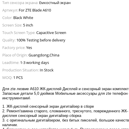
Тип сенсора экрана:
Емкостный экран
Артикул:
For ZTE Blade A610
Color:
Black White
Screen Size:
5 inch
Touch Screen Type:
Capacitive Screen
Quality:
100% Testing before delivery
Factory price:
Yes
Place of Origin:
Guangdong,China
Leadtime:
1-3 working days
Production Situation:
In Stock
MOQ:
1 PCS
Для zte лезвие A610 ЖК-дисплей Дисплей и сенсорный экран комплект
Запасные детали 5,0 дюймов Мобильные аксессуары для zte телефон 
инструментами\
1. ЖК-дисплей сенсорный экран дигитайзер в сборе
2. Ремонт/замена старого, сломанного, треснутого, поврежденного ЖК-
дисплея сенсорный экран дигитайзер сборка
3. с оригинальным дигитайзером, без битых пикселей, большое качеств
наличии.