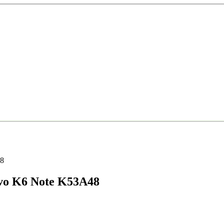
48
vo K6 Note K53A48