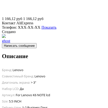
1 166,12
руб
1 166,12
руб
Контакт
AliExpress
Телефон:
XXX-XX-XX
Показать
Создано
ghost
Написать сообщение
Описание
Бренд:
Lenovo
Совместимый бренд:
Lenovo
Диагональ экрана:
> 3"
Набор LCD:
Да
Артикул:
For Lenovo K6 NOTE lcd
Size:
5.5 INCH
Delivery time:
1-2 Business Days