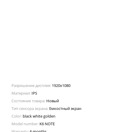
Разрешение дисплея:
1920x1080
Материал:
IPS
Состояние товара:
Новый
Тип сенсора экрана:
Емкостный экран
Color:
black white golden
Model number:
K6 NOTE
Warranty:
6 months