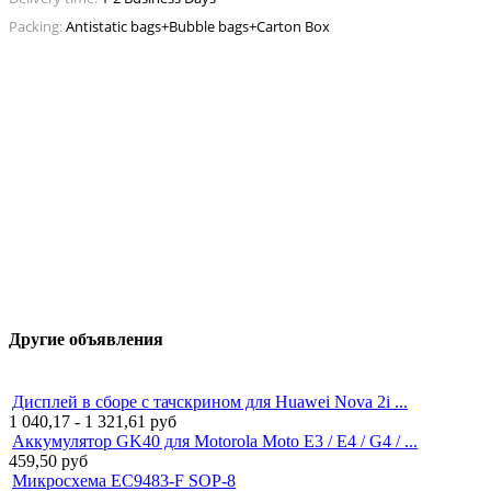
Packing:
Antistatic bags+Bubble bags+Carton Box
Другие объявления
Дисплей в сборе с тачскрином для Huawei Nova 2i ...
1 040,17 - 1 321,61
руб
Аккумулятор GK40 для Motorola Moto E3 / E4 / G4 / ...
459,50
руб
Микросхема EC9483-F SOP-8