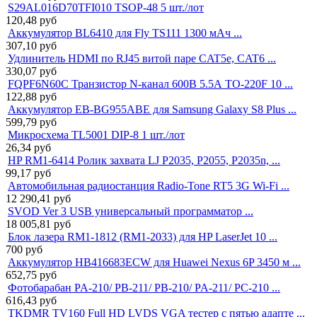
S29AL016D70TFI010 TSOP-48 5 шт./лот
120,48
руб
Аккумулятор BL6410 для Fly TS111 1300 мАч ...
307,10
руб
Удлинитель HDMI по RJ45 витой паре CAT5e, CAT6 ...
330,07
руб
FQPF6N60C Транзистор N-канал 600В 5.5А TO-220F 10 ...
122,88
руб
Аккумулятор EB-BG955ABE для Samsung Galaxy S8 Plus ...
599,79
руб
Микросхема TL5001 DIP-8 1 шт./лот
26,34
руб
HP RM1-6414 Ролик захвата LJ P2035, P2055, P2035n, ...
99,17
руб
Автомобильная радиостанция Radio-Tone RT5 3G Wi-Fi ...
12 290,41
руб
SVOD Ver 3 USB универсальный программатор ...
18 005,81
руб
Блок лазера RM1-1812 (RM1-2033) для HP LaserJet 10 ...
700
руб
Аккумулятор HB416683ECW для Huawei Nexus 6P 3450 м ...
652,75
руб
Фотобарабан PA-210/ PB-211/ PB-210/ PA-211/ PC-210 ...
616,43
руб
TKDMR TV160 Full HD LVDS VGA тестер с пятью адапте ...