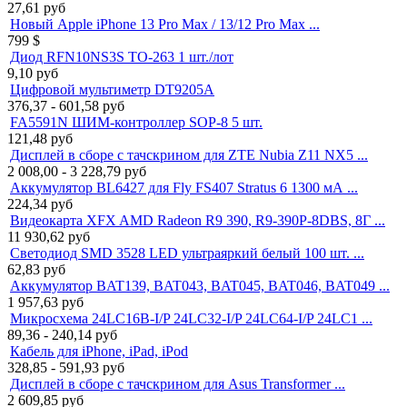
27,61
руб
Новый Apple iPhone 13 Pro Max / 13/12 Pro Max ...
799
$
Диод RFN10NS3S TO-263 1 шт./лот
9,10
руб
Цифровой мультиметр DT9205A
376,37 - 601,58
руб
FA5591N ШИМ-контроллер SOP-8 5 шт.
121,48
руб
Дисплей в сборе с тачскрином для ZTE Nubia Z11 NX5 ...
2 008,00 - 3 228,79
руб
Аккумулятор BL6427 для Fly FS407 Stratus 6 1300 мА ...
224,34
руб
Видеокарта XFX AMD Radeon R9 390, R9-390P-8DBS, 8Г ...
11 930,62
руб
Светодиод SMD 3528 LED ультраяркий белый 100 шт. ...
62,83
руб
Аккумулятор BAT139, BAT043, BAT045, BAT046, BAT049 ...
1 957,63
руб
Микросхема 24LC16B-I/P 24LC32-I/P 24LC64-I/P 24LC1 ...
89,36 - 240,14
руб
Кабель для iPhone, iPad, iPod
328,85 - 591,93
руб
Дисплей в сборе с тачскрином для Asus Transformer ...
2 609,85
руб