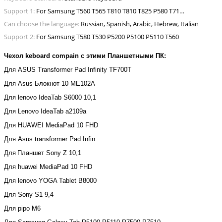
Support 1:
For Samsung T560 T565 T810 T810 T825 P580 T710 P600 T350 N8000 T700
Can choose the language:
Russian, Spanish, Arabic, Hebrew, Italian
Support 2:
For Samsung T580 T530 P5200 P5100 P5110 T560
Чехол keboard compain с этими Планшетными ПК:
Для
ASUS Transformer Pad Infinity TF700T
Для
Asus
Блокнот
10 ME102A
Для
lenovo IdeaTab S6000 10,1
Для
Lenovo IdeaTab a2109a
Для
HUAWEI MediaPad 10 FHD
Для
Asus transformer Pad Infin
Для
Планшет
Sony Z 10,1
Для
huawei MediaPad 10 FHD
Для
lenovo YOGA Tablet B8000
Для
Sony S1 9,4
Для
pipo M6