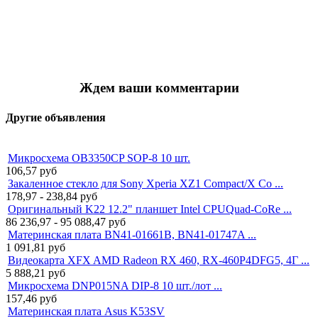
Ждем ваши комментарии
Другие объявления
Микросхема OB3350CP SOP-8 10 шт.
106,57
руб
Закаленное стекло для Sony Xperia XZ1 Compact/X Co ...
178,97 - 238,84
руб
Оригинальный K22 12.2" планшет Intel CPUQuad-CoRe ...
86 236,97 - 95 088,47
руб
Материнская плата BN41-01661B, BN41-01747A ...
1 091,81
руб
Видеокарта XFX AMD Radeon RX 460, RX-460P4DFG5, 4Г ...
5 888,21
руб
Микросхема DNP015NA DIP-8 10 шт./лот ...
157,46
руб
Материнская плата Asus K53SV