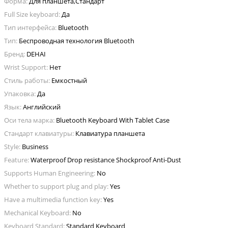
Форма:
Для планшета,Стандарт
Full Size keyboard:
Да
Тип интерфейса:
Bluetooth
Тип:
Беспроводная технология Bluetooth
Бренд:
DEHAI
Wrist Support:
Нет
Стиль работы:
Емкостный
Упаковка:
Да
Язык:
Английский
Оси тела марка:
Bluetooth Keyboard With Tablet Case
Стандарт клавиатуры:
Клавиатура планшета
Style:
Business
Feature:
Waterproof Drop resistance Shockproof Anti-Dust
Supports Human Engineering:
No
Whether to support plug and play:
Yes
Have a multimedia function key:
Yes
Mechanical Keyboard:
No
Keyboard Standard:
Standard Keyboard