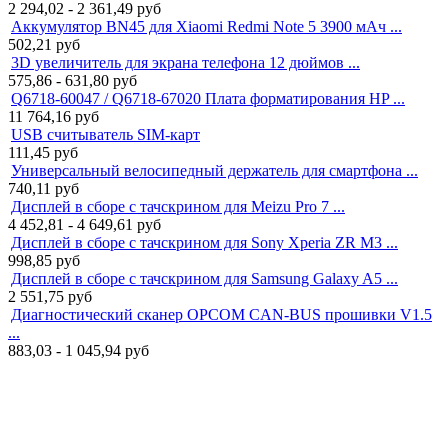
2 294,02 - 2 361,49
руб
Аккумулятор BN45 для Xiaomi Redmi Note 5 3900 мАч ...
502,21
руб
3D увеличитель для экрана телефона 12 дюймов ...
575,86 - 631,80
руб
Q6718-60047 / Q6718-67020 Плата форматирования HP ...
11 764,16
руб
USB считыватель SIM-карт
111,45
руб
Универсальный велосипедный держатель для смартфона ...
740,11
руб
Дисплей в сборе с тачскрином для Meizu Pro 7 ...
4 452,81 - 4 649,61
руб
Дисплей в сборе с тачскрином для Sony Xperia ZR M3 ...
998,85
руб
Дисплей в сборе с тачскрином для Samsung Galaxy A5 ...
2 551,75
руб
Диагностический сканер OPCOM CAN-BUS прошивки V1.5
...
883,03 - 1 045,94
руб