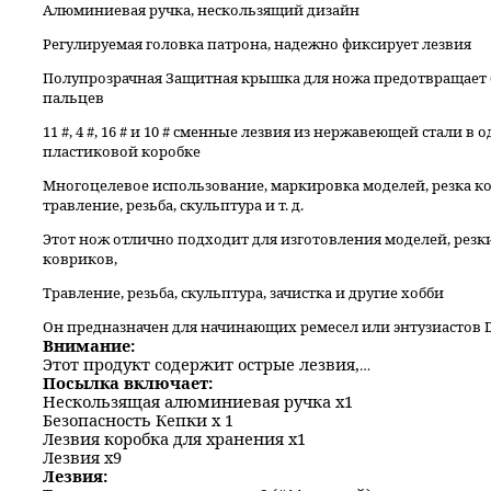
Алюминиевая ручка, нескользящий дизайн
Регулируемая головка патрона, надежно фиксирует лезвия
Полупрозрачная Защитная крышка для ножа предотвращает 
пальцев
11 #, 4 #, 16 # и 10 # сменные лезвия из нержавеющей стали в 
пластиковой коробке
Многоцелевое использование, маркировка моделей, резка к
травление, резьба, скульптура и т. д.
Этот нож отлично подходит для изготовления моделей, резк
ковриков,
Травление, резьба, скульптура, зачистка и другие хобби
Он предназначен для начинающих ремесел или энтузиастов 
Внимание:
Этот продукт содержит острые лезвия, которые могут привести к травмам, если их схватят дети.
Посылка включает:
Нескользящая алюминиевая ручка x1
Безопасность Кепки x 1
Лезвия коробка для хранения x1
Лезвия x9
Лезвия: