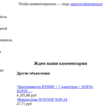
Чтобы комментировать — надо
зарегистрироваться
боль
одной
овриков,
и
Ждем ваши комментарии
DIY
Другие объявления
Программатор RT809F + 7 адаптеров + SOP16,
SOP20, ...
4 205,88
руб
Микросхема WT6703F SOP-24
47,71
руб