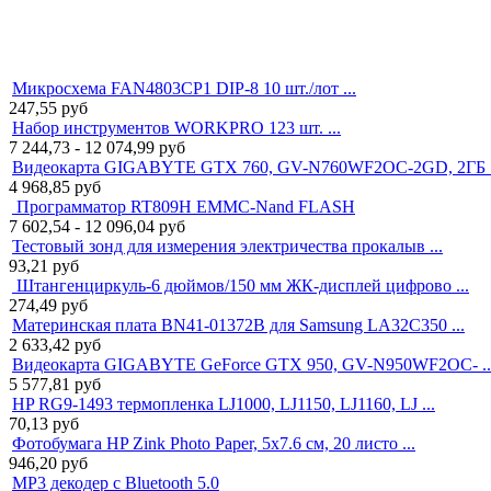
Микросхема FAN4803CP1 DIP-8 10 шт./лот ...
247,55
руб
Набор инструментов WORKPRO 123 шт. ...
7 244,73 - 12 074,99
руб
Видеокарта GIGABYTE GTX 760, GV-N760WF2OC-2GD, 2ГБ .
4 968,85
руб
Программатор RT809H EMMC-Nand FLASH
7 602,54 - 12 096,04
руб
Тестовый зонд для измерения электричества прокалыв ...
93,21
руб
Штангенциркуль-6 дюймов/150 мм ЖК-дисплей цифрово ...
274,49
руб
Материнская плата BN41-01372B для Samsung LA32C350 ...
2 633,42
руб
Видеокарта GIGABYTE GeForce GTX 950, GV-N950WF2OC- ..
5 577,81
руб
HP RG9-1493 термопленка LJ1000, LJ1150, LJ1160, LJ ...
70,13
руб
Фотобумага HP Zink Photo Paper, 5x7.6 см, 20 листо ...
946,20
руб
MP3 декодер с Bluetooth 5.0