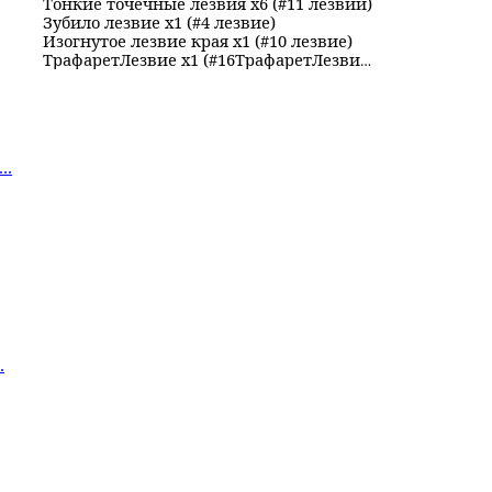
Тонкие точечные лезвия x6 (#11 лезвий)
Зубило лезвие x1 (#4 лезвие)
Изогнутое лезвие края x1 (#10 лезвие)
Трафарет
Лезвие x1 (#16
Трафарет
Лезвие)
..
.