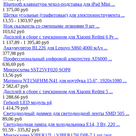
Bluetooth клавиатура чехол-подставка для iPad Mini ...
1 375,00
руб
Щетки угольные (графитовые) для электроинструмента ...
13,55 - 1303,97
руб
Нож скальпель со сменными лезвиями 9 шт ...
103,62
руб
Дисплей в сборе с тачскрином для Xiaomi Redmi 6 Pr ...
1 137,89 - 1 395,40
руб
Аккумулятор BL226 для Lenovo S860 4000 мАч ...
377,98
руб
Профессиональный цифровой алкотестер AT6000 ...
636,69
руб
Микросхема SST25VF020 SOP8
13,56
руб
Матрица NT156FHM-N41 для ноутбука 15.6", 1920x1080 ...
2 582,47
руб
Дисплей в сборе с тачскрином для Xiaomi Redmi 5 ...
1 288,66
руб
Гибкий LED модуль p4
1 414,79
руб
Светодиодный диммер для светодиодной ленты SMD 505 ...
89,06
руб
Светодиодная лампа для холодильника E14, 3 Вт, 220 ...
91,59 - 335,82
руб
Микросхема VIPER17L / VIPER17H DIP-7 1 шт./лот ...