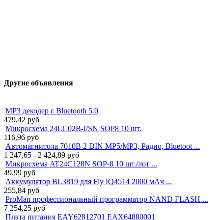
Другие объявления
MP3 декодер с Bluetooth 5.0
479,42
руб
Микросхема 24LC02B-I/SN SOP8 10 шт.
116,96
руб
Автомагнитола 7010B 2 DIN MP5/MP3, Радио, Bluetoot ...
1 247,65 - 2 424,89
руб
Микросхема AT24C128N SOP-8 10 шт./лот ...
49,99
руб
Аккумулятор BL3819 для Fly IQ4514 2000 мАч ...
255,84
руб
ProMan профессиональный программатор NAND FLASH ...
7 254,25
руб
Плата питания EAY62812701 EAX64880001