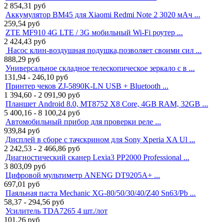
2 854,31
руб
Аккумулятор BM45 для Xiaomi Redmi Note 2 3020 мАч ...
259,54
руб
ZTE MF910 4G LTE / 3G мобильный Wi-Fi роутер ...
2 424,43
руб
Насос клин-воздушная подушка,позволяет своими сил ...
888,29
руб
Универсальное складное телескопическое зеркало с в ...
131,94 - 246,10
руб
Принтер чеков ZJ-5890K-LN USB + Bluetooth ...
1 394,60 - 2 091,90
руб
Планшет Android 8.0, MT8752 X8 Core, 4GB RAM, 32GB ...
5 400,16 - 8 100,24
руб
Автомобильный прибор для проверки реле ...
939,84
руб
Дисплей в сборе с тачскрином для Sony Xperia XA Ul ...
2 242,53 - 2 466,86
руб
Диагностический сканер Lexia3 PP2000 Professional ...
3 803,09
руб
Цифровой мультиметр ANENG DT9205A+ ...
697,01
руб
Паяльная паста Mechanic XG-80/50/30/40/Z40 Sn63/Pb ...
58,37 - 294,56
руб
Усилитель TDA7265 4 шт./лот
101,26
руб