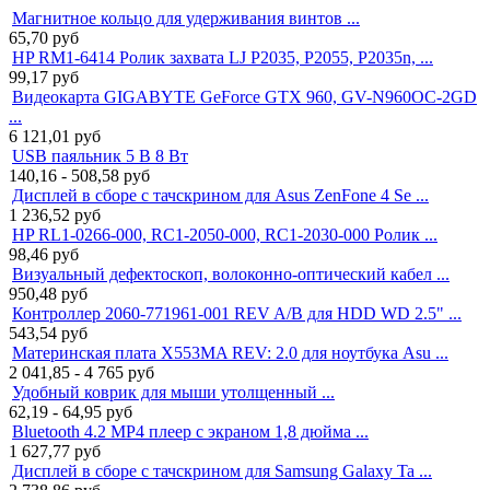
Магнитное кольцо для удерживания винтов ...
65,70
руб
HP RM1-6414 Ролик захвата LJ P2035, P2055, P2035n, ...
99,17
руб
Видеокарта GIGABYTE GeForce GTX 960, GV-N960OC-2GD
...
6 121,01
руб
USB паяльник 5 В 8 Вт
140,16 - 508,58
руб
Дисплей в сборе с тачскрином для Asus ZenFone 4 Se ...
1 236,52
руб
HP RL1-0266-000, RC1-2050-000, RC1-2030-000 Ролик ...
98,46
руб
Визуальный дефектоскоп, волоконно-оптический кабел ...
950,48
руб
Контроллер 2060-771961-001 REV A/B для HDD WD 2.5" ...
543,54
руб
Материнская плата X553MA REV: 2.0 для ноутбука Asu ...
2 041,85 - 4 765
руб
Удобный коврик для мыши утолщенный ...
62,19 - 64,95
руб
Bluetooth 4.2 MP4 плеер с экраном 1,8 дюйма ...
1 627,77
руб
Дисплей в сборе с тачскрином для Samsung Galaxy Ta ...