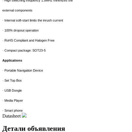
·
High switching frequency 1.5MHz minimizes the
external components
·
Internal soft-start limits the inrush current
·
100% dropout operation
·
RoHS Compliant and Halogen Free
·
Compact package: SOT23-5
Applications
·
Portable Navigation Device
·
Set Top Box
·
USB Dongle
·
Media Player
· Smart phone
Datasheet
Детали объявления