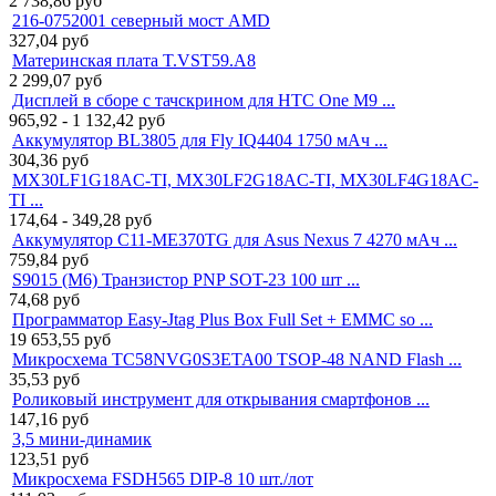
2 738,86
руб
216-0752001 северный мост AMD
327,04
руб
Материнская плата T.VST59.A8
2 299,07
руб
Дисплей в сборе с тачскрином для HTC One M9 ...
965,92 - 1 132,42
руб
Аккумулятор BL3805 для Fly IQ4404 1750 мАч ...
304,36
руб
MX30LF1G18AC-TI, MX30LF2G18AC-TI, MX30LF4G18AC-
TI ...
174,64 - 349,28
руб
Аккумулятор C11-ME370TG для Asus Nexus 7 4270 мАч ...
759,84
руб
S9015 (M6) Транзистор PNP SOT-23 100 шт ...
74,68
руб
Программатор Easy-Jtag Plus Box Full Set + EMMC so ...
19 653,55
руб
Микросхема TC58NVG0S3ETA00 TSOP-48 NAND Flash ...
35,53
руб
Роликовый инструмент для открывания смартфонов ...
147,16
руб
3,5 мини-динамик
123,51
руб
Микросхема FSDH565 DIP-8 10 шт./лот