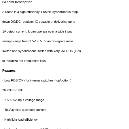
General Description
SY8088 is a high efficiency 1.5MHz synchronous step
down DC/DC regulator IC capable of delivering up to
1A output current. It can operate over a wide input
voltage range from 2.5V to 5.5V and integrate main
switch and synchronous switch with very low RDS (ON)
to minimize the conduction loss.
Features
·
Low RDS(ON) for internal switches (top/bottom)
260m
Ω
/170m
Ω
·
2.5~5.5V input voltage range
·
40
μ
A typical quiescent current
·
High light load efficiency