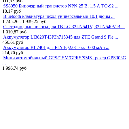
111,93
руб
SS8050 Биполярный транзистор NPN 25 В, 1.5 А TO-92 ...
18,17
руб
Bluetooth клавиатура чехол универсальный 10,1 дюйм ...
1 745,26 - 1 939,25
руб
Светодиодные полосы для ТВ LG 32LN541V, 32LN540V B ...
1 010,87
руб
Аккумулятор LI3820T43P3h715345 для ZTE Grand S Fle ...
456,61
руб
Аккумулятор BL7401 для FLY IQ238 Jazz 1600 мАч ...
214,76
руб
Мини автомобильный GPS/GSM/GPRS/SMS трекер GPS303G
...
1 996,74
руб