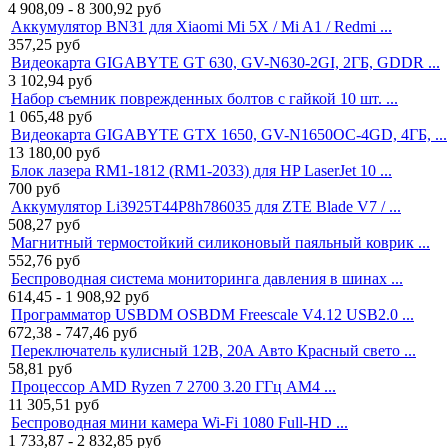
4 908,09 - 8 300,92
руб
Аккумулятор BN31 для Xiaomi Mi 5X / Mi A1 / Redmi ...
357,25
руб
Видеокарта GIGABYTE GT 630, GV-N630-2GI, 2ГБ, GDDR ...
3 102,94
руб
Набор съемник поврежденных болтов с гайкой 10 шт. ...
1 065,48
руб
Видеокарта GIGABYTE GTX 1650, GV-N1650OC-4GD, 4ГБ, ...
13 180,00
руб
Блок лазера RM1-1812 (RM1-2033) для HP LaserJet 10 ...
700
руб
Аккумулятор Li3925T44P8h786035 для ZTE Blade V7 / ...
508,27
руб
Магнитный термостойкий силиконовый паяльный коврик ...
552,76
руб
Беспроводная система мониторинга давления в шинах ...
614,45 - 1 908,92
руб
Программатор USBDM OSBDM Freescale V4.12 USB2.0 ...
672,38 - 747,46
руб
Переключатель кулисный 12В, 20A Авто Красный свето ...
58,81
руб
Процессор AMD Ryzen 7 2700 3.20 ГГц AM4 ...
11 305,51
руб
Беспроводная мини камера Wi-Fi 1080 Full-HD ...
1 733,87 - 2 832,85
руб