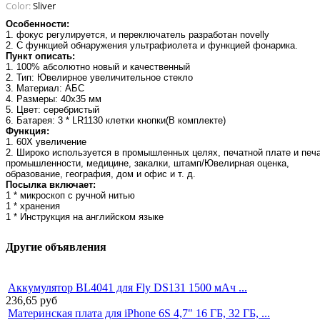
Color:
Sliver
Особенности:
1. фокус регулируется, и переключатель разработан novelly
2. С функцией обнаружения ультрафиолета и функцией фонарика.
Пункт описать:
1. 100% абсолютно новый и качественный
2. Тип: Ювелирное увеличительное стекло
3. Материал: АБС
4. Размеры: 40x35 мм
5. Цвет: серебристый
6. Батарея: 3 * LR1130 клетки кнопки
(В комплекте)
Функция:
1. 60X увеличение
2. Широко используется в промышленных целях, печатной плате и печ
промышленности, медицине, закалки, штамп/Ювелирная оценка,
образование, география, дом и офис и т. д.
Посылка включает:
1 * микроскоп с ручной нитью
1 * хранения
1 * Инструкция на английском языке
Другие объявления
Аккумулятор BL4041 для Fly DS131 1500 мАч ...
236,65
руб
Материнская плата для iPhone 6S 4,7" 16 ГБ, 32 ГБ, ...