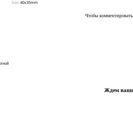
Size:
40x35mm
Чтобы комментироват
атной
Ждем ваши