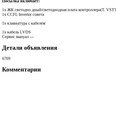
Посылка включает:
1x ЖК светодио дный/светодиодная плата контроллера(T. VST5
1x CCFL Invertor совета
1x клавиатура с кабелем
1x кабель LVDS
Сервис мануал
---
Детали объявления
6769
Комментарии