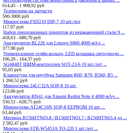
Беспроводная система мониторинга давления в шинах ...
614,45 - 1 908,92
руб
Телевизоры на запчасти
500-3000
руб
Микросхема FSD210 DIP-7 10 шт./лот
117,97
руб
Набор прецизионных пинцетов из нержавеющей стали 9 ...
418,63 - 680,70
руб
Аккумулятор BL226 для Lenovo S860 4000 мАч ...
377,98
руб
Универсальное селфи-кольцо, LED вспышка светодиодн ...
106,20 - 164,37
руб
SG6848T ШИМ-контроллер SOT-23-6 10 шт./лот ...
95,05
руб
Клавиатура для ноутбука Samsung R60, R70, R560, R5 ...
1 260,52
руб
Микросхема 24LC32A SOP-8 10 шт.
123,66
руб
Аккумулятор BN41 для Xiaomi Redmi Note 4 4000 мАч ...
550,52 - 628,75
руб
Микросхема AT24C16N SOP-8 EEPROM 10 шт. ...
63,44
руб
Матрица B156HTN03.8 / B156HTN03.7 / B156HTN03.4 дл ...
2 582,47
руб
Микросхема STR-W5453A TO-220 1 шт./лот ...