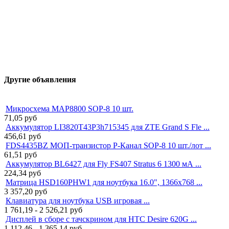
Другие объявления
Микросхема MAP8800 SOP-8 10 шт.
71,05
руб
Аккумулятор LI3820T43P3h715345 для ZTE Grand S Fle ...
456,61
руб
FDS4435BZ МОП-транзистор P-Канал SOP-8 10 шт./лот ...
61,51
руб
Аккумулятор BL6427 для Fly FS407 Stratus 6 1300 мА ...
224,34
руб
Матрица HSD160PHW1 для ноутбука 16.0", 1366x768 ...
3 357,20
руб
Клавиатура для ноутбука USB игровая ...
1 761,19 - 2 526,21
руб
Дисплей в сборе с тачскрином для HTC Desire 620G ...
1 112,46 - 1 365,14
руб