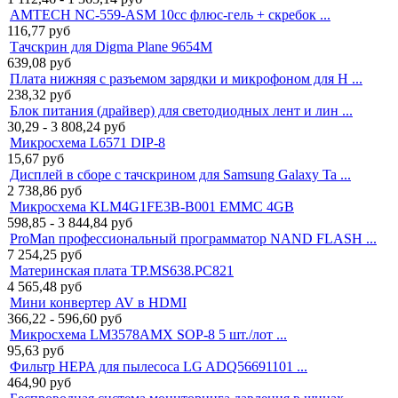
AMTECH NC-559-ASM 10cc флюс-гель + скребок ...
116,77
руб
Тачскрин для Digma Plane 9654M
639,08
руб
Плата нижняя с разъемом зарядки и микрофоном для H ...
238,32
руб
Блок питания (драйвер) для светодиодных лент и лин ...
30,29 - 3 808,24
руб
Микросхема L6571 DIP-8
15,67
руб
Дисплей в сборе с тачскрином для Samsung Galaxy Ta ...
2 738,86
руб
Микросхема KLM4G1FE3B-B001 EMMC 4GB
598,85 - 3 844,84
руб
ProMan профессиональный программатор NAND FLASH ...
7 254,25
руб
Материнская плата TP.MS638.PC821
4 565,48
руб
Мини конвертер AV в HDMI
366,22 - 596,60
руб
Микросхема LM3578AMX SOP-8 5 шт./лот ...
95,63
руб
Фильтр HEPA для пылесоса LG ADQ56691101 ...
464,90
руб