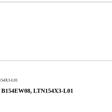
154X3-L01
я B154EW08, LTN154X3-L01