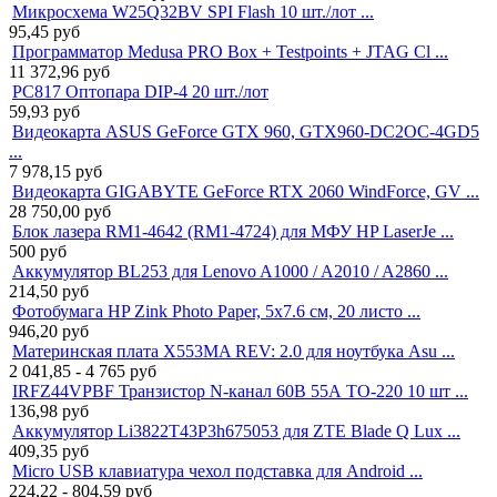
Микросхема W25Q32BV SPI Flash 10 шт./лот ...
95,45
руб
Программатор Medusa PRO Box + Testpoints + JTAG Cl ...
11 372,96
руб
PC817 Оптопара DIP-4 20 шт./лот
59,93
руб
Видеокарта ASUS GeForce GTX 960, GTX960-DC2OC-4GD5
...
7 978,15
руб
Видеокарта GIGABYTE GeForce RTX 2060 WindForce, GV ...
28 750,00
руб
Блок лазера RM1-4642 (RM1-4724) для МФУ HP LaserJe ...
500
руб
Аккумулятор BL253 для Lenovo A1000 / A2010 / A2860 ...
214,50
руб
Фотобумага HP Zink Photo Paper, 5x7.6 см, 20 листо ...
946,20
руб
Материнская плата X553MA REV: 2.0 для ноутбука Asu ...
2 041,85 - 4 765
руб
IRFZ44VPBF Транзистор N-канал 60В 55А TO-220 10 шт ...
136,98
руб
Аккумулятор Li3822T43P3h675053 для ZTE Blade Q Lux ...
409,35
руб
Micro USB клавиатура чехол подставка для Android ...
224,22 - 804,59
руб