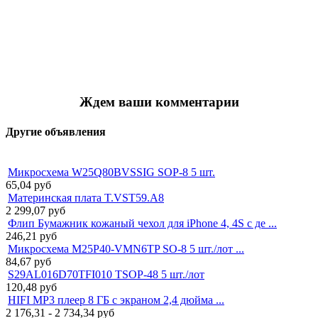
Ждем ваши комментарии
Другие объявления
Микросхема W25Q80BVSSIG SOP-8 5 шт.
65,04
руб
Материнская плата T.VST59.A8
2 299,07
руб
Флип Бумажник кожаный чехол для iPhone 4, 4S с де ...
246,21
руб
Микросхема M25P40-VMN6TP SO-8 5 шт./лот ...
84,67
руб
S29AL016D70TFI010 TSOP-48 5 шт./лот
120,48
руб
HIFI MP3 плеер 8 ГБ с экраном 2,4 дюйма ...
2 176,31 - 2 734,34
руб