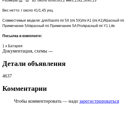
Размеры (Д * Ш * В): около 80x65x3,2 мм/3,15x2,56x0,13"
Вес нетто: г около 41/1,45 унц.
Совместимые модели: дляXiaomi mi 5X (mi 5X)/mi A1 (mi A1)/Красный mi
Примечание 5A/красный mi Примечание 5A Pro/красный mi Y1 Lite
Посылка в комплекте
:
1 x Батарея
Документация, схемы
---
Детали объявления
4637
Комментарии
Чтобы комментировать — надо
зарегистрироваться