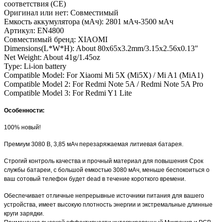
соответствия (CE)
Оригинал или нет:
Совместимый
Емкость аккумулятора (мАч):
2801 мАч-3500 мАч
Артикул:
EN4800
Совместимый бренд:
XIAOMI
Dimensions(L*W*H):
About 80x65x3.2mm/3.15x2.56x0.13"
Net Weight:
About 41g/1.45oz
Type:
Li-ion battery
Compatible Model:
For Xiaomi Mi 5X (Mi5X) / Mi A1 (MiA1)
Compatible Model 2:
For Redmi Note 5A / Redmi Note 5A Pro
Compatible Model 3:
For Redmi Y1 Lite
Особенности
:
100% новый!
Премиум 3080 В, 3,85 мАч перезаряжаемая литиевая батарея.
Строгий контроль качества и прочный материал для повышения Срок
службы батареи, с большой емкостью 3080 мАч, меньше беспокоиться о
ваш сотовый телефон будет dead в течение короткого времени.
Обеспечивает отличные непрерывные источники питания для вашего
устройства, имеет высокую плотность энергии и экстремальные длинные
круги зарядки.